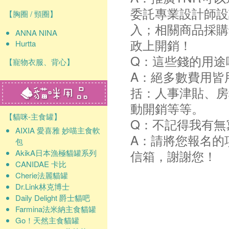
委託專業設計師設
【胸圈 / 頸圈】
入；相關商品採購
ANNA NINA
政上開銷！
Hurtta
Q：這些錢的用途
【寵物衣服、背心】
A：絕多數費用皆
括：人事津貼、房
動開銷等等。
【貓咪-主食罐】
Q：不記得我有無
AIXIA 愛喜雅 妙喵主食軟
A：請將您報名的
包
信箱，謝謝您！
AkikA日本漁極貓罐系列
CANIDAE 卡比
Cherie法麗貓罐
Dr.Link林克博士
Daily Delight 爵士貓吧
Farmina法米納主食貓罐
Go！天然主食貓罐