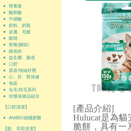
營養膏
離胺酸
牛磺酸
奶粉、奶瓶
皮膚、毛髮
眼睛
骨骼(關節)
維他命
益生菌、腸道
口腔
尿道/情緒紓壓
心、肝、腎保健
免疫
化毛/排毛系列
你懂保健品組合
【口腔清潔】
[產品介紹]
Hulucat
ANIBIO德國家醫
脆餅，具有一
【眼、耳部清潔】