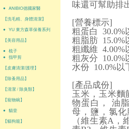
味還可幫助排
ANIBIO德國家醫
【洗毛精、身體清潔】
[營養標示]
YU 東方森草保養系列
粗蛋白 30.0%以上 
粗脂肪 15.0%以上
【美容用品】
粗纖維 4.00%以下
梳子
粗灰分 10.0%以下
指甲剪
水份 10.0%以下 
【皮膚清潔/護理】
【除蚤用品】
[產品成份]
【清潔 / 除臭類】
玉米，玉米麵
【寵物碗】
物蛋白， 油
母，鹽，氯化
貓壹
（維生素A，維
【貓狗籠】