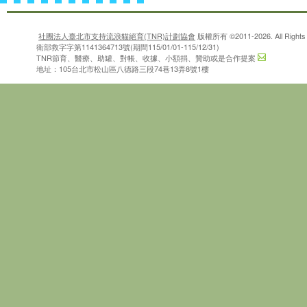
社團法人臺北市支持流浪貓絕育(TNR)計劃協會
版權所有 ©2011-2026. All Rights 
衛部救字字第1141364713號(期間115/01/01-115/12/31)
TNR節育、醫療、助罐、對帳、收據、小額捐、贊助或是合作提案
地址：105台北市松山區八德路三段74巷13弄8號1樓