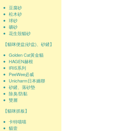
豆腐砂
松木砂
球砂
礦砂
花生殼貓砂
【貓咪便盆(砂盆)、砂鏟】
Golden Cat黃金貓
HAGEN赫根
IRIS系列
PeeWee必威
Unicharm日本嬌聯
砂鏟、落砂墊
除臭/防黏
雙層
【貓咪抓板】
卡特喵喵
貓壹