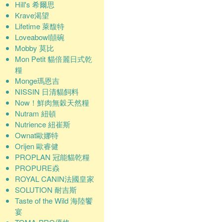
Hill's 希爾思
Krave渴望
Lifetime 萊馥特
Loveabowl囍碗
Mobby 莫比
Mon Petit 貓倍麗日式乾
糧
Monge瑪恩吉
NISSIN 日清貓飼料
Now！鮮肉無穀天然糧
Nutram 紐頓
Nutrience 紐崔斯
Ownat歐娜特
Orijen 歐睿健
PROPLAN 冠能貓乾糧
PROPURE猋
ROYAL CANIN法國皇家
SOLUTION 耐吉斯
Taste of the Wild 海陸饗
宴