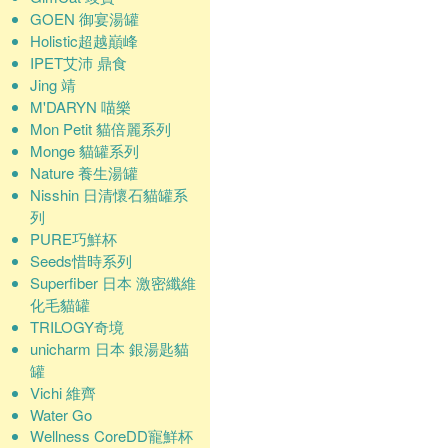
GOEN 御宴湯罐
Holistic超越巔峰
IPET艾沛 鼎食
Jing 靖
M'DARYN 喵樂
Mon Petit 貓倍麗系列
Monge 貓罐系列
Nature 養生湯罐
Nisshin 日清懷石貓罐系
列
PURE巧鮮杯
Seeds惜時系列
Superfiber 日本 激密纖維
化毛貓罐
TRILOGY奇境
unicharm 日本 銀湯匙貓
罐
Vichi 維齊
Water Go
Wellness CoreDD寵鮮杯