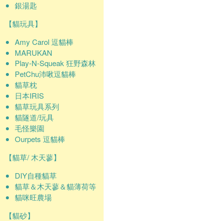
銀湯匙
【貓玩具】
Amy Carol 逗貓棒
MARUKAN
Play-N-Squeak 狂野森林
PetChu沛啾逗貓棒
貓草枕
日本IRIS
貓草玩具系列
貓隧道/玩具
毛怪樂園
Ourpets 逗貓棒
【貓草/ 木天蓼】
DIY自種貓草
貓草＆木天蓼＆貓薄荷等
貓咪旺農場
【貓砂】