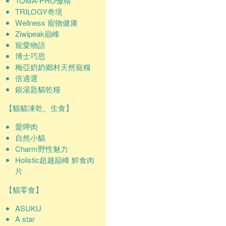
TOMA-PRO優格
TRILOGY奇境
Wellness 寵物健康
Ziwipeak巔峰
寵愛物語
博士巧思
梅亞奶奶鄉村天然寵糧
倍適選
銀湯匙貓乾糧
【貓貓凍乾、生食】
愛呷肉
自然小貓
Charm野性魅力
Holistic超越巔峰 鮮食肉
片
【貓零食】
ASUKU
A star