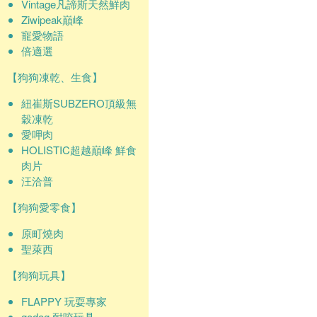
Vintage凡諦斯天然鮮肉
Ziwipeak巔峰
寵愛物語
倍適選
【狗狗凍乾、生食】
紐崔斯SUBZERO頂級無
穀凍乾
愛呷肉
HOLISTIC超越巔峰 鮮食
肉片
汪洽普
【狗狗愛零食】
原町燒肉
聖萊西
【狗狗玩具】
FLAPPY 玩耍專家
godog 耐咬玩具