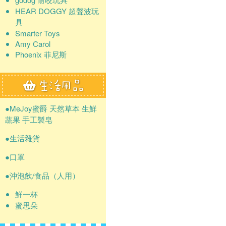
HEAR DOGGY 超聲波玩
具
Smarter Toys
Amy Carol
Phoenix 菲尼斯
●MeJoy蜜爵 天然草本 生鮮
蔬果 手工製皂
●生活雜貨
●口罩
●沖泡飲/食品（人用）
鮮一杯
蜜思朵