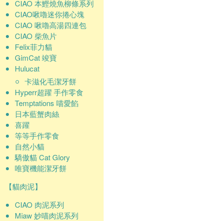
CIAO 本鰹燒魚柳條系列
CIAO啾嚕迷你捲心塊
CIAO 啾嚕高湯四連包
CIAO 柴魚片
Felix菲力貓
GimCat 竣寶
Hulucat
卡滋化毛潔牙餅
Hyperr超躍 手作零食
Temptations 喵愛餡
日本藍蟹肉絲
喜躍
等等手作零食
自然小貓
驕傲貓 Cat Glory
唯寶機能潔牙餅
【貓肉泥】
CIAO 肉泥系列
Miaw 妙喵肉泥系列