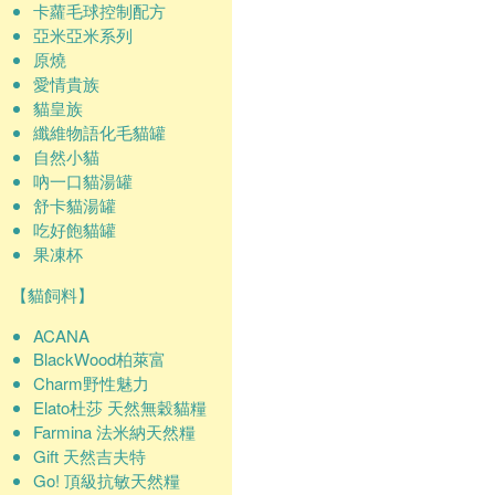
卡蘿毛球控制配方
亞米亞米系列
原燒
愛情貴族
貓皇族
纖維物語化毛貓罐
自然小貓
吶一口貓湯罐
舒卡貓湯罐
吃好飽貓罐
果凍杯
【貓飼料】
ACANA
BlackWood柏萊富
Charm野性魅力
Elato杜莎 天然無穀貓糧
Farmina 法米納天然糧
Gift 天然吉夫特
Go! 頂級抗敏天然糧