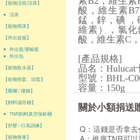
素B2，維生素
【寵物涼枕/涼床】
酸，維生素B
涼床
錳，鋅，碘 
【寵物窩床】
維素），氯化
【外出提籠】
酸，維生素C
外出籠/運輸籠
外出包
[產品規格]
品名：Huluc
【寵物飲水器】
型號：BHL-C0
【寵物頸套、頭套】
容量：150g
【圍欄 / 樓梯】
【飼料儲存桶】
關於小額捐送
TNR飼料真空保鮮桶
【舒壓 / 行為訓練】
Q：這錢是否拿去
A：推廣TNR可
【寵物推車】