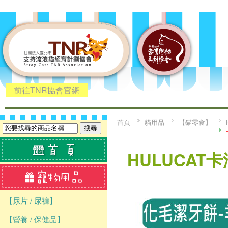
前往TNR協會官網
首頁
貓用品
【貓零食】
HULUCAT
【尿片 / 尿褲】
【營養 / 保健品】