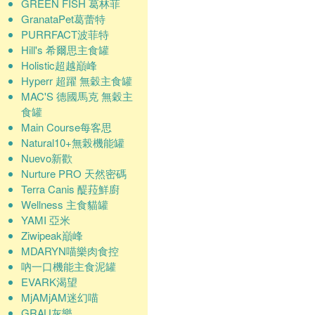
GREEN FISH 葛林菲
GranataPet葛蕾特
PURRFACT波菲特
Hill's 希爾思主食罐
Holistic超越巔峰
Hyperr 超躍 無穀主食罐
MAC'S 德國馬克 無穀主
食罐
Main Course每客思
Natural10+無榖機能罐
Nuevo新歡
Nurture PRO 天然密碼
Terra Canis 醍菈鮮廚
Wellness 主食貓罐
YAMI 亞米
Ziwipeak巔峰
MDARYN喵樂肉食控
吶一口機能主食泥罐
EVARK渴望
MjAMjAM迷幻喵
GRAU灰樂