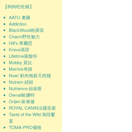
【狗狗吃乾糧】
AATU 奧圖
Addiction
BlackWood柏萊富
Charm野性魅力
Hill's 希爾思
Krave渴望
Lifetime萊馥特
Mobby 莫比
Merrick奇跡
Now! 鮮肉無穀天然糧
Nutram 紐頓
Nutrience 紐崔斯
Ownat歐娜特
Orijen 歐睿健
ROYAL CANIN法國皇家
Taste of the Wild 海陸饗
宴
TOMA-PRO優格