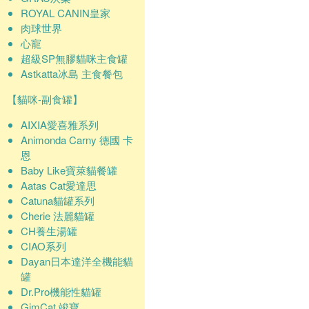
ROYAL CANIN皇家
肉球世界
心寵
超級SP無膠貓咪主食罐
Astkatta冰島 主食餐包
【貓咪-副食罐】
AIXIA愛喜雅系列
Animonda Carny 德國 卡
恩
Baby Like寶萊貓餐罐
Aatas Cat愛達思
Catuna貓罐系列
Cherie 法麗貓罐
CH養生湯罐
CIAO系列
Dayan日本達洋全機能貓
罐
Dr.Pro機能性貓罐
GimCat 竣寶