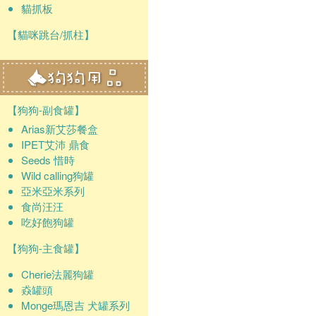
貓抓板
【貓咪跳台/抓柱】
【狗狗-副食罐】
Arias新艾莎餐盒
IPET艾沛 鼎食
Seeds 惜時
Wild calling狗罐
亞米亞米系列
食尚汪汪
吃好飽狗罐
【狗狗-主食罐】
Cherie法麗狗罐
猋罐頭
Monge瑪恩吉 犬罐系列