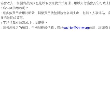
加協會收入；相關商品採購也是以低價進貨方式處理，用以支付協會其它行政上
Q：這些錢的用途呢？
A：絕多數費用皆用於助紮﹑醫藥費用代墊與協會各項支出，包括：人事津貼、
參展活動開銷等等。
Q：不記得我有無寫地址，怎麼辦？
A：請將您報名的項目﹑手機號碼或信箱，聯絡
cashier@tnrtw.org
信箱，謝謝您