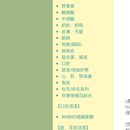
營養膏
離胺酸
牛磺酸
奶粉、奶瓶
皮膚、毛髮
眼睛
骨骼(關節)
維他命
益生菌、腸道
口腔
尿道/情緒紓壓
心、肝、腎保健
免疫
化毛/排毛系列
你懂保健品組合
[
【口腔清潔】
H
僅
ANIBIO德國家醫
[
【眼、耳部清潔】