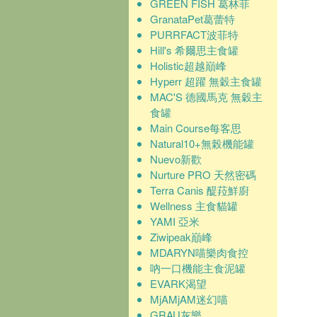
GREEN FISH 葛林菲
GranataPet葛蕾特
PURRFACT波菲特
Hill's 希爾思主食罐
Holistic超越巔峰
Hyperr 超躍 無穀主食罐
MAC'S 德國馬克 無穀主
食罐
Main Course每客思
Natural10+無榖機能罐
Nuevo新歡
Nurture PRO 天然密碼
Terra Canis 醍菈鮮廚
Wellness 主食貓罐
YAMI 亞米
Ziwipeak巔峰
MDARYN喵樂肉食控
吶一口機能主食泥罐
EVARK渴望
MjAMjAM迷幻喵
GRAU灰樂