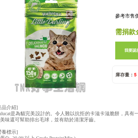
參考市售價:
需捐款
我要認
庫存量：
5
產品介紹]
ulucat是為貓完美設計的。令人難以抗拒的卡滋卡滋脆餅，具有
美味還可幫助排出毛球，並有助於清潔牙齒。
營養標示]