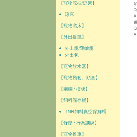
【寵物涼枕/涼床】
涼床
【寵物窩床】
【外出提籠】
外出籠/運輸籠
外出包
【寵物飲水器】
【寵物頸套、頭套】
【圍欄 / 樓梯】
【飼料儲存桶】
TNR飼料真空保鮮桶
【舒壓 / 行為訓練】
【寵物推車】