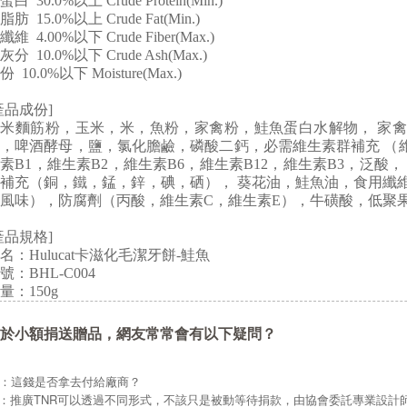
蛋白 30.0%以上 Crude Protein(Min.)
脂肪 15.0%以上 Crude Fat(Min.)
纖維 4.00%以下 Crude Fiber(Max.)
灰分 10.0%以下 Crude Ash(Max.)
份 10.0%以下 Moisture(Max.)
產品成份]
玉米麵筋粉，玉米，米，魚粉，家禽粉，鮭魚蛋白水解物， 家
，啤酒酵母，鹽，氯化膽鹼，磷酸二鈣，必需維生素群補充 （維
素B1，維生素B2，維生素B6，維生素B12，維生素B3，泛酸
補充（銅，鐵，錳，鋅，碘，硒）， 葵花油，鮭魚油，食用纖
風味），防腐劑（丙酸，維生素C，維生素E），牛磺酸，低聚
產品規格]
名：Hulucat卡滋化毛潔牙餅-鮭魚
號：BHL-C004
量：150g
於小額捐送贈品，網友常常會有以下疑問？
Q：這錢是否拿去付給廠商？
A：推廣TNR可以透過不同形式，不該只是被動等待捐款，由協會委託專業設計