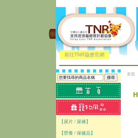
前往TNR協會官網
首頁
【尿片 / 尿褲】
【營養 / 保健品】