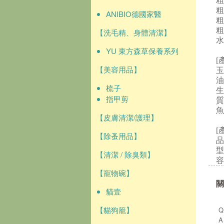
粗
粗
ANIBIO德國家醫
粗
粗
【洗毛精、身體清潔】
水
YU 東方森草保養系列
[
【美容用品】
油
梳子
生
指甲剪
質
魚
【皮膚清潔/護理】
[
【除蚤用品】
品
型
【清潔 / 除臭類】
容
【寵物碗】
關
貓壹
【貓狗籠】