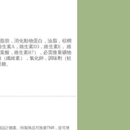
禽脂肪，消化動物蛋白，油脂，棕櫚
生素A，維生素D3，維生素E， 維
， 葉酸，維生素B7），必需微量礦物
維（纖維素），氯化鉀，調味劑（鮭
果糖。
師設計圖案、特製商品可推廣TNR，並可增