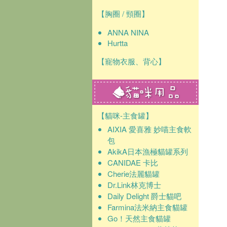
【胸圈 / 頸圈】
ANNA NINA
Hurtta
【寵物衣服、背心】
【貓咪-主食罐】
AIXIA 愛喜雅 妙喵主食軟
包
AkikA日本漁極貓罐系列
CANIDAE 卡比
Cherie法麗貓罐
Dr.Link林克博士
Daily Delight 爵士貓吧
Farmina法米納主食貓罐
Go！天然主食貓罐