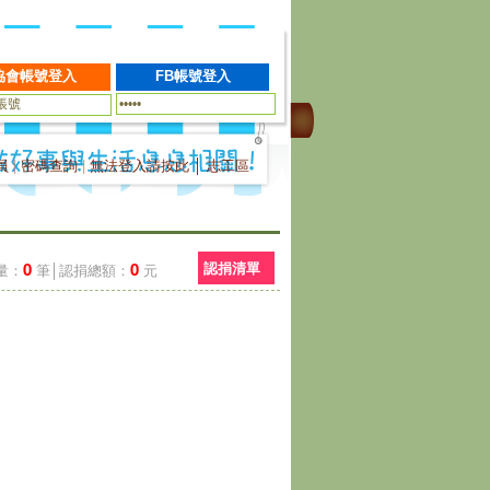
員
|
密碼查詢
|
無法登入請按此
│
志工區
0
0
認捐清單
量：
筆│認捐總額：
元