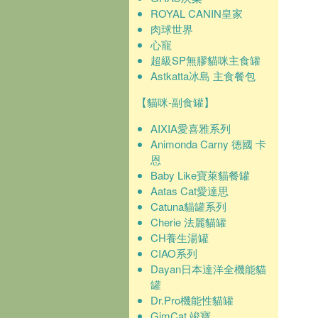
ROYAL CANIN皇家
肉球世界
心寵
超級SP無膠貓咪主食罐
Astkatta冰島 主食餐包
【貓咪-副食罐】
AIXIA愛喜雅系列
Animonda Carny 德國 卡
恩
Baby Like寶萊貓餐罐
Aatas Cat愛達思
Catuna貓罐系列
Cherie 法麗貓罐
CH養生湯罐
CIAO系列
Dayan日本達洋全機能貓
罐
Dr.Pro機能性貓罐
GimCat 竣寶