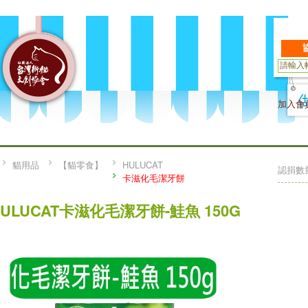
加入會
貓用品
【貓零食】
HULUCAT
認捐數
卡滋化毛潔牙餅
HULUCAT卡滋化毛潔牙餅-鮭魚 150G