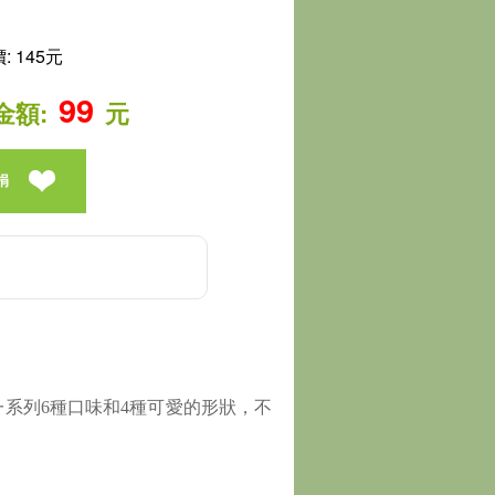
 145元
99
金額:
元
捐
一系列6種口味和4種可愛的形狀，不