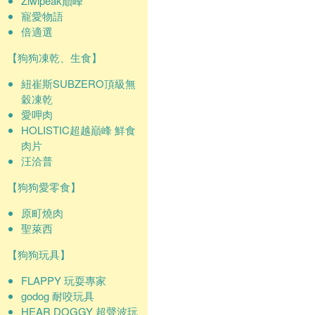
Ziwipeak巔峰
寵愛物語
倍適選
【狗狗凍乾、生食】
紐崔斯SUBZERO頂級無
穀凍乾
愛呷肉
HOLISTIC超越巔峰 鮮食
肉片
汪洽普
【狗狗愛零食】
原町燒肉
聖萊西
【狗狗玩具】
FLAPPY 玩耍專家
godog 耐咬玩具
HEAR DOGGY 超聲波玩