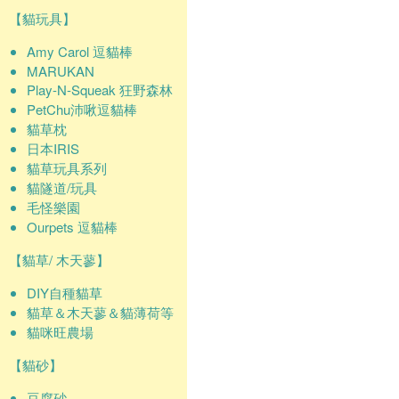
【貓玩具】
Amy Carol 逗貓棒
MARUKAN
Play-N-Squeak 狂野森林
PetChu沛啾逗貓棒
貓草枕
日本IRIS
貓草玩具系列
貓隧道/玩具
毛怪樂園
Ourpets 逗貓棒
【貓草/ 木天蓼】
DIY自種貓草
貓草＆木天蓼＆貓薄荷等
貓咪旺農場
【貓砂】
豆腐砂