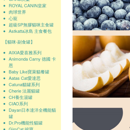
ROYAL CANIN皇家
肉球世界
心寵
超級SP無膠貓咪主食罐
Astkatta冰島 主食餐包
【貓咪-副食罐】
AIXIA愛喜雅系列
Animonda Carny 德國 卡
恩
Baby Like寶萊貓餐罐
Aatas Cat愛達思
Catuna貓罐系列
Cherie 法麗貓罐
CH養生湯罐
CIAO系列
Dayan日本達洋全機能貓
罐
Dr.Pro機能性貓罐
GimCat 竣寶