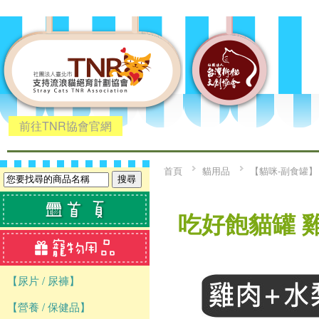
前往TNR協會官網
首頁
貓用品
【貓咪-副食罐】
吃好飽貓罐 雞
【尿片 / 尿褲】
【營養 / 保健品】