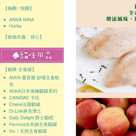
【胸圈 / 頸圈】
ANNA NINA
Hurtta
【寵物衣服、背心】
【貓咪-主食罐】
AIXIA 愛喜雅 妙喵主食軟
包
AkikA日本漁極貓罐系列
CANIDAE 卡比
Cherie法麗貓罐
Dr.Link林克博士
Daily Delight 爵士貓吧
Farmina法米納主食貓罐
Go！天然主食貓罐