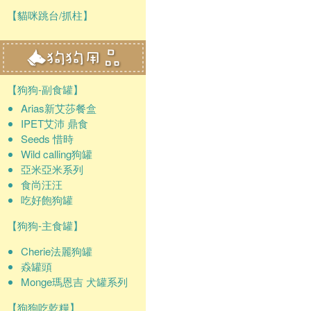
【貓咪跳台/抓柱】
【狗狗-副食罐】
Arias新艾莎餐盒
IPET艾沛 鼎食
Seeds 惜時
Wild calling狗罐
亞米亞米系列
食尚汪汪
吃好飽狗罐
【狗狗-主食罐】
Cherie法麗狗罐
猋罐頭
Monge瑪恩吉 犬罐系列
【狗狗吃乾糧】