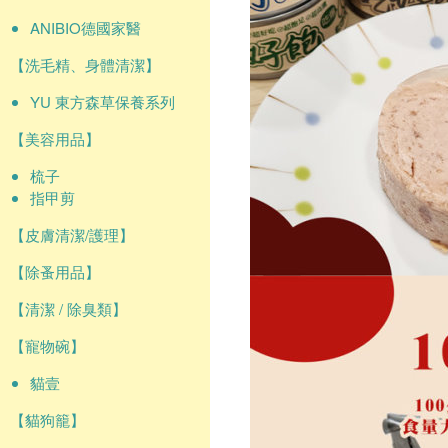
ANIBIO德國家醫
【洗毛精、身體清潔】
YU 東方森草保養系列
【美容用品】
梳子
指甲剪
【皮膚清潔/護理】
【除蚤用品】
【清潔 / 除臭類】
【寵物碗】
貓壹
【貓狗籠】