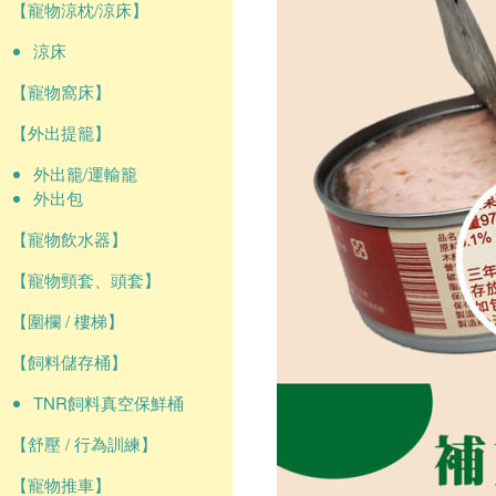
【寵物涼枕/涼床】
涼床
【寵物窩床】
【外出提籠】
外出籠/運輸籠
外出包
【寵物飲水器】
【寵物頸套、頭套】
【圍欄 / 樓梯】
【飼料儲存桶】
TNR飼料真空保鮮桶
【舒壓 / 行為訓練】
【寵物推車】