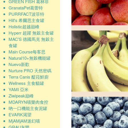
GREEN FISH 葛林菲
GranataPet葛蕾特
PURRFACT波菲特
Hill's 希爾思主食罐
Holistic超越巔峰
Hyperr 超躍 無穀主食罐
MAC'S 德國馬克 無穀主
食罐
Main Course每客思
Natural10+無榖機能罐
Nuevo新歡
Nurture PRO 天然密碼
Terra Canis 醍菈鮮廚
Wellness 主食貓罐
YAMI 亞米
Ziwipeak巔峰
MDARYN喵樂肉食控
吶一口機能主食泥罐
EVARK渴望
MjAMjAM迷幻喵
GRAU灰樂