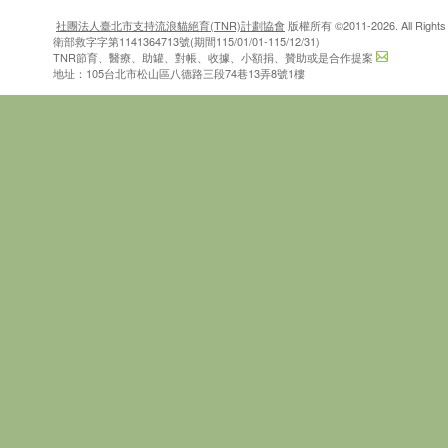
社團法人臺北市支持流浪貓絕育(TNR)計劃協會
版權所有 ©2011-2026. All Rights 
衛部救字字第1141364713號(期間115/01/01-115/12/31)
TNR節育、醫療、助罐、對帳、收據、小額捐、贊助或是合作提案
地址：105台北市松山區八德路三段74巷13弄8號1樓