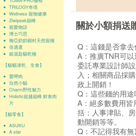
TOMA-PRO優格
TRILOGY奇境
Wellness 寵物健康
Ziwipeak巔峰
關於小額捐送
寵愛物語
博士巧思
梅亞奶奶鄉村天然寵糧
Q：這錢是否拿去
倍適選
銀湯匙貓乾糧
A：推廣TNR可
委託專業設計師設
【貓貓凍乾、生食】
入；相關商品採購
愛呷肉
政上開銷！
自然小貓
Charm野性魅力
Q：這些錢的用途
Holistic超越巔峰 鮮食肉
A：絕多數費用皆
片
括：人事津貼、房
【貓零食】
動開銷等等。
ASUKU
Q：不記得我有無
A star