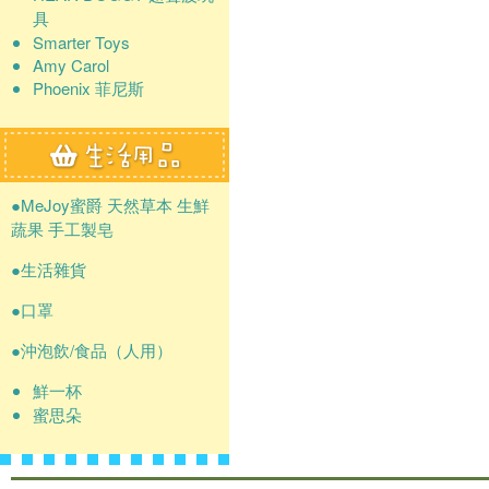
具
Smarter Toys
Amy Carol
Phoenix 菲尼斯
●MeJoy蜜爵 天然草本 生鮮
蔬果 手工製皂
●生活雜貨
●口罩
●沖泡飲/食品（人用）
鮮一杯
蜜思朵