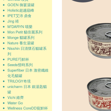
GOEN 御宴湯罐
Holistic超越巔峰
IPET艾沛 鼎食
Jing 靖
M'DARYN 喵樂
Mon Petit 貓倍麗系列
Monge 貓罐系列
Nature 養生湯罐
Nisshin 日清懷石貓罐系
列
PURE巧鮮杯
Seeds惜時系列
Superfiber 日本 激密纖維
化毛貓罐
TRILOGY奇境
unicharm 日本 銀湯匙貓
罐
Vichi 維齊
Water Go
Wellness CoreDD寵鮮杯