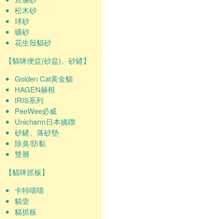
松木砂
球砂
礦砂
花生殼貓砂
【貓咪便盆(砂盆)、砂鏟】
Golden Cat黃金貓
HAGEN赫根
IRIS系列
PeeWee必威
Unicharm日本嬌聯
砂鏟、落砂墊
除臭/防黏
雙層
【貓咪抓板】
卡特喵喵
貓壹
貓抓板