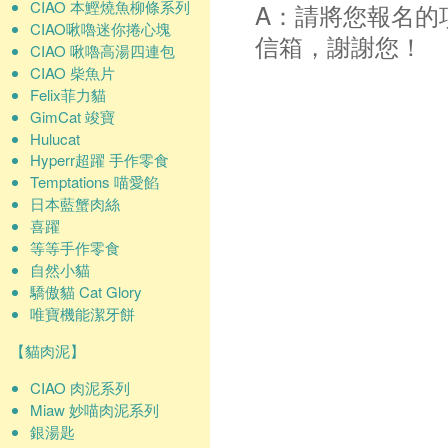
CIAO 本鰹燒魚柳條系列
A：請將您報名的
CIAO啾嚕迷你捲心塊
信箱，謝謝您！
CIAO 啾嚕高湯四連包
CIAO 柴魚片
Felix菲力貓
GimCat 竣寶
Hulucat
Hyperr超躍 手作零食
Temptations 喵愛餡
日本藍蟹肉絲
喜躍
等等手作零食
自然小貓
驕傲貓 Cat Glory
唯寶機能潔牙餅
【貓肉泥】
CIAO 肉泥系列
Miaw 妙喵肉泥系列
銀湯匙