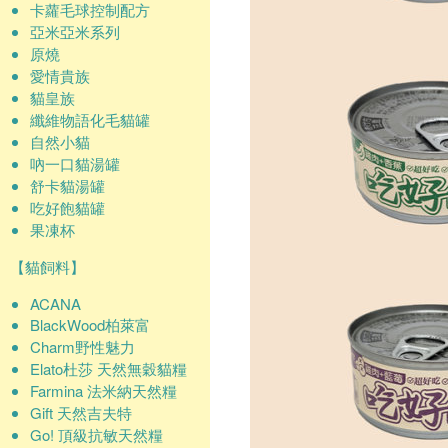
卡蘿毛球控制配方
亞米亞米系列
原燒
愛情貴族
貓皇族
纖維物語化毛貓罐
自然小貓
吶一口貓湯罐
舒卡貓湯罐
吃好飽貓罐
果凍杯
【貓飼料】
ACANA
BlackWood柏萊富
Charm野性魅力
Elato杜莎 天然無穀貓糧
Farmina 法米納天然糧
Gift 天然吉夫特
Go! 頂級抗敏天然糧