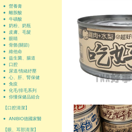
營養膏
離胺酸
牛磺酸
奶粉、奶瓶
皮膚、毛髮
眼睛
骨骼(關節)
維他命
益生菌、腸道
口腔
尿道/情緒紓壓
心、肝、腎保健
免疫
化毛/排毛系列
你懂保健品組合
【口腔清潔】
ANIBIO德國家醫
【眼、耳部清潔】