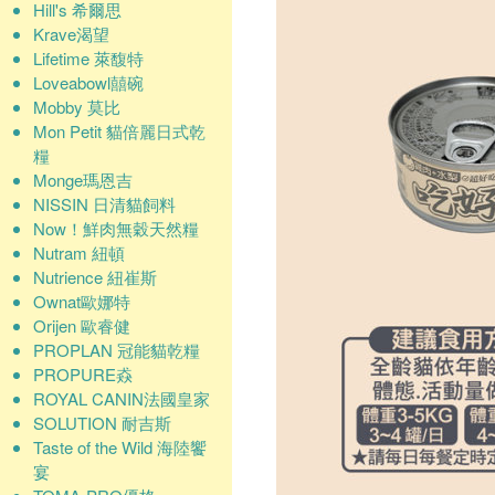
Hill's 希爾思
Krave渴望
Lifetime 萊馥特
Loveabowl囍碗
Mobby 莫比
Mon Petit 貓倍麗日式乾
糧
Monge瑪恩吉
NISSIN 日清貓飼料
Now！鮮肉無穀天然糧
Nutram 紐頓
Nutrience 紐崔斯
Ownat歐娜特
Orijen 歐睿健
PROPLAN 冠能貓乾糧
PROPURE猋
ROYAL CANIN法國皇家
SOLUTION 耐吉斯
Taste of the Wild 海陸饗
宴