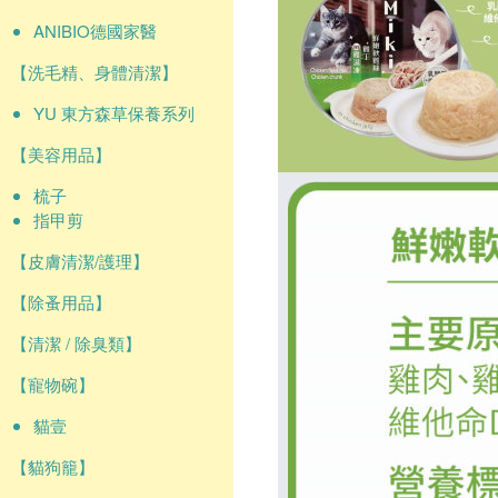
ANIBIO德國家醫
【洗毛精、身體清潔】
YU 東方森草保養系列
【美容用品】
梳子
指甲剪
【皮膚清潔/護理】
【除蚤用品】
【清潔 / 除臭類】
【寵物碗】
貓壹
【貓狗籠】