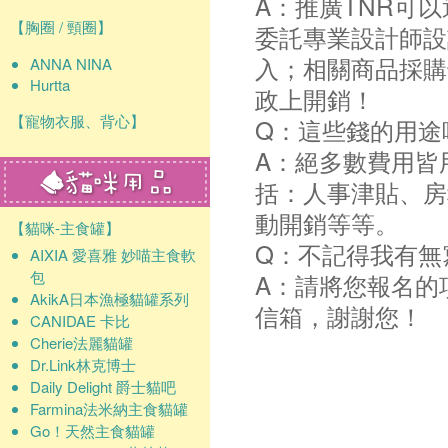
A：推廣TNR可
【胸圈 / 頸圈】
委託專業設計師設
入；相關商品採購
ANNA NINA
Hurtta
政上開銷！
【寵物衣服、背心】
Q：這些錢的用途
A：絕多數費用皆
括：人事津貼、房
動開銷等等。
【貓咪-主食罐】
Q：不記得我有無
AIXIA 愛喜雅 妙喵主食軟
包
A：請將您報名的
AkikA日本漁極貓罐系列
信箱，謝謝您！
CANIDAE 卡比
Cherie法麗貓罐
Dr.Link林克博士
Daily Delight 爵士貓吧
Farmina法米納主食貓罐
Go！天然主食貓罐