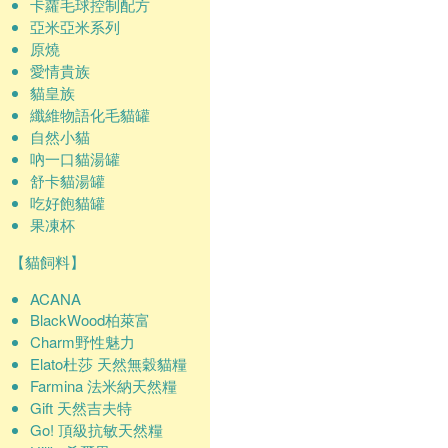
卡蘿毛球控制配方
亞米亞米系列
原燒
愛情貴族
貓皇族
纖維物語化毛貓罐
自然小貓
吶一口貓湯罐
舒卡貓湯罐
吃好飽貓罐
果凍杯
【貓飼料】
ACANA
BlackWood柏萊富
Charm野性魅力
Elato杜莎 天然無穀貓糧
Farmina 法米納天然糧
Gift 天然吉夫特
Go! 頂級抗敏天然糧