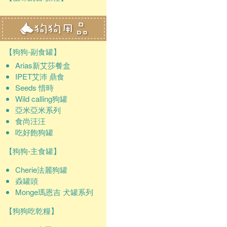
【狗狗-副食罐】
Arias新艾莎餐盒
IPET艾沛 鼎食
Seeds 惜時
Wild calling狗罐
亞米亞米系列
食尚汪汪
吃好飽狗罐
【狗狗-主食罐】
Cherie法麗狗罐
猋罐頭
Monge瑪恩吉 犬罐系列
【狗狗吃乾糧】