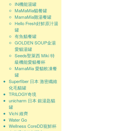
IN機能湯罐
MaMaMia貓餐罐
MamaMia雞湯餐罐
Hello Fresh好鮮原汁湯
罐
有魚貓餐罐
GOLDEN SOUP金湯
愛貓湯罐
Seeds聖萊西 Miki 特
級機能愛貓餐杯
MamaMia 愛貓軟凍餐
罐
Superfiber 日本 激密纖維
化毛貓罐
TRILOGY奇境
unicharm 日本 銀湯匙貓
罐
Vichi 維齊
Water Go
Wellness CoreDD寵鮮杯