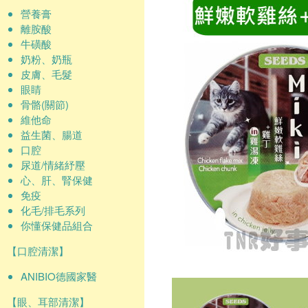
營養膏
離胺酸
牛磺酸
奶粉、奶瓶
皮膚、毛髮
眼睛
骨骼(關節)
維他命
益生菌、腸道
口腔
尿道/情緒紓壓
心、肝、腎保健
免疫
化毛/排毛系列
你懂保健品組合
【口腔清潔】
ANIBIO德國家醫
【眼、耳部清潔】