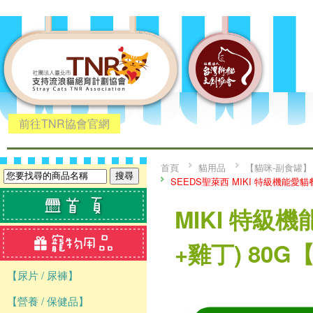
前往TNR協會官網
首頁
貓用品
【貓咪-副食罐】
SEEDS聖萊西 MIKI 特級機能愛貓
MIKI 特級
+雞丁) 80G
【尿片 / 尿褲】
【營養 / 保健品】