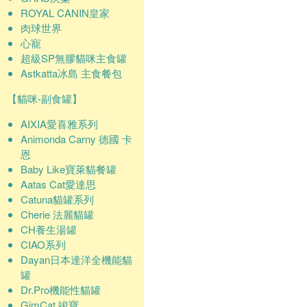
ROYAL CANIN皇家
肉球世界
心寵
超級SP無膠貓咪主食罐
Astkatta冰島 主食餐包
【貓咪-副食罐】
AIXIA愛喜雅系列
Animonda Carny 德國 卡
恩
Baby Like寶萊貓餐罐
Aatas Cat愛達思
Catuna貓罐系列
Cherie 法麗貓罐
CH養生湯罐
CIAO系列
Dayan日本達洋全機能貓
罐
Dr.Pro機能性貓罐
GimCat 竣寶