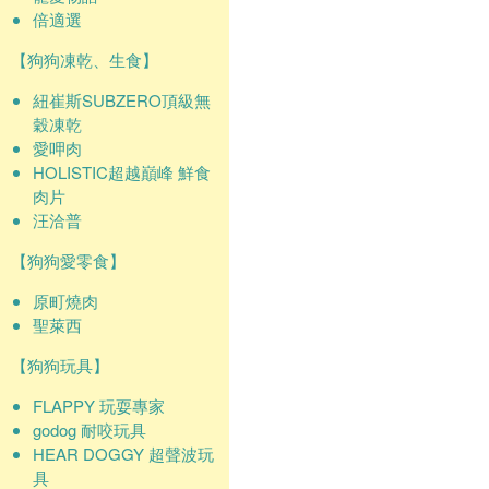
倍適選
【狗狗凍乾、生食】
紐崔斯SUBZERO頂級無
穀凍乾
愛呷肉
HOLISTIC超越巔峰 鮮食
肉片
汪洽普
【狗狗愛零食】
原町燒肉
聖萊西
【狗狗玩具】
FLAPPY 玩耍專家
godog 耐咬玩具
HEAR DOGGY 超聲波玩
具