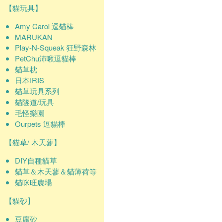
【貓玩具】
Amy Carol 逗貓棒
MARUKAN
Play-N-Squeak 狂野森林
PetChu沛啾逗貓棒
貓草枕
日本IRIS
貓草玩具系列
貓隧道/玩具
毛怪樂園
Ourpets 逗貓棒
【貓草/ 木天蓼】
DIY自種貓草
貓草＆木天蓼＆貓薄荷等
貓咪旺農場
【貓砂】
豆腐砂