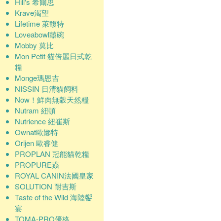
Hill's 希爾思
Krave渴望
Lifetime 萊馥特
Loveabowl囍碗
Mobby 莫比
Mon Petit 貓倍麗日式乾
糧
Monge瑪恩吉
NISSIN 日清貓飼料
Now！鮮肉無穀天然糧
Nutram 紐頓
Nutrience 紐崔斯
Ownat歐娜特
Orijen 歐睿健
PROPLAN 冠能貓乾糧
PROPURE猋
ROYAL CANIN法國皇家
SOLUTION 耐吉斯
Taste of the Wild 海陸饗
宴
TOMA-PRO優格