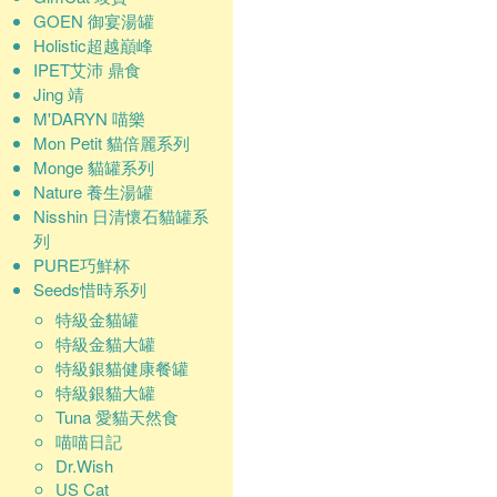
GOEN 御宴湯罐
Holistic超越巔峰
IPET艾沛 鼎食
Jing 靖
M'DARYN 喵樂
Mon Petit 貓倍麗系列
Monge 貓罐系列
Nature 養生湯罐
Nisshin 日清懷石貓罐系
列
PURE巧鮮杯
Seeds惜時系列
特級金貓罐
特級金貓大罐
特級銀貓健康餐罐
特級銀貓大罐
Tuna 愛貓天然食
喵喵日記
Dr.Wish
US Cat