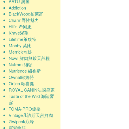
AATU 奧圖
Addiction
BlackWood柏萊富
Charm野性魅力
Hill's 希爾思
Krave渴望
Lifetime萊馥特
Mobby 莫比
Merrick奇跡
Now! 鮮肉無穀天然糧
Nutram 紐頓
Nutrience 紐崔斯
Ownat歐娜特
Orijen 歐睿健
ROYAL CANIN法國皇家
Taste of the Wild 海陸饗
宴
TOMA-PRO優格
Vintage凡諦斯天然鮮肉
Ziwipeak巔峰
寵愛物語