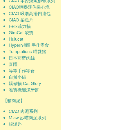
CIAO 本鰹燒魚柳條系列
CIAO啾嚕迷你捲心塊
CIAO 啾嚕高湯四連包
CIAO 柴魚片
Felix菲力貓
GimCat 竣寶
Hulucat
Hyperr超躍 手作零食
Temptations 喵愛餡
日本藍蟹肉絲
喜躍
等等手作零食
自然小貓
驕傲貓 Cat Glory
唯寶機能潔牙餅
【貓肉泥】
CIAO 肉泥系列
Miaw 妙喵肉泥系列
銀湯匙