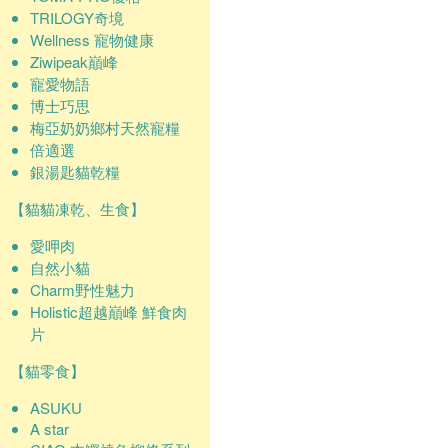
TRILOGY奇境
Wellness 寵物健康
Ziwipeak巔峰
寵愛物語
博士巧思
梅亞奶奶鄉村天然寵糧
倍適選
銀湯匙貓乾糧
【貓貓凍乾、生食】
愛呷肉
自然小貓
Charm野性魅力
Holistic超越巔峰 鮮食肉
片
【貓零食】
ASUKU
A star