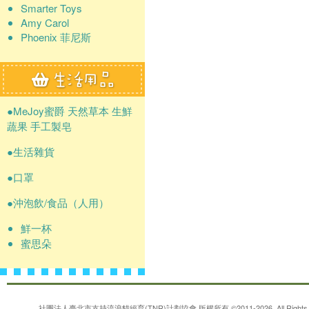
Smarter Toys
Amy Carol
Phoenix 菲尼斯
●MeJoy蜜爵 天然草本 生鮮
蔬果 手工製皂
●生活雜貨
●口罩
●沖泡飲/食品（人用）
鮮一杯
蜜思朵
社團法人臺北市支持流浪貓絕育(TNR)計劃協會
版權所有 ©2011-2026. All Rights 