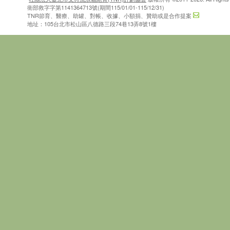
衛部救字字第1141364713號(期間115/01/01-115/12/31)
TNR節育、醫療、助罐、對帳、收據、小額捐、贊助或是合作提案
地址：105台北市松山區八德路三段74巷13弄8號1樓