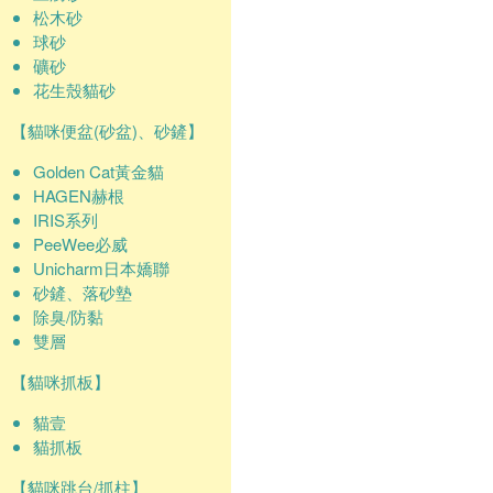
松木砂
球砂
礦砂
花生殼貓砂
【貓咪便盆(砂盆)、砂鏟】
Golden Cat黃金貓
HAGEN赫根
IRIS系列
PeeWee必威
Unicharm日本嬌聯
砂鏟、落砂墊
除臭/防黏
雙層
【貓咪抓板】
貓壹
貓抓板
【貓咪跳台/抓柱】