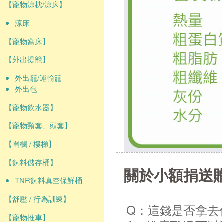
【寵物涼枕/涼床】
涼床
【寵物窩床】
【外出提籠】
外出籠/運輸籠
外出包
【寵物飲水器】
【寵物頸套、頭套】
【圍欄 / 樓梯】
【飼料儲存桶】
關於小額捐送
TNR飼料真空保鮮桶
【舒壓 / 行為訓練】
Q：這錢是否拿去
【寵物推車】