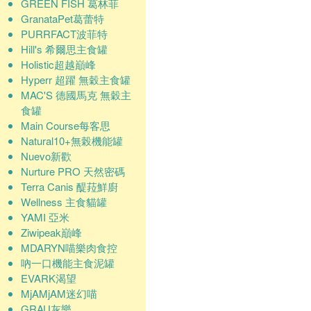
GREEN FISH 葛林菲
GranataPet葛蕾特
PURRFACT波菲特
Hill's 希爾思主食罐
Holistic超越巔峰
Hyperr 超躍 無穀主食罐
MAC'S 德國馬克 無穀主
食罐
Main Course每客思
Natural10+無榖機能罐
Nuevo新歡
Nurture PRO 天然密碼
Terra Canis 醍菈鮮廚
Wellness 主食貓罐
YAMI 亞米
Ziwipeak巔峰
MDARYN喵樂肉食控
吶一口機能主食泥罐
EVARK渴望
MjAMjAM迷幻喵
GRAU灰樂