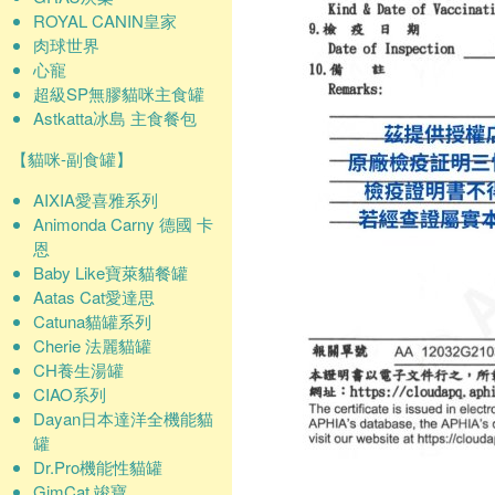
ROYAL CANIN皇家
肉球世界
心寵
超級SP無膠貓咪主食罐
Astkatta冰島 主食餐包
【貓咪-副食罐】
AIXIA愛喜雅系列
Animonda Carny 德國 卡
恩
Baby Like寶萊貓餐罐
Aatas Cat愛達思
Catuna貓罐系列
Cherie 法麗貓罐
CH養生湯罐
CIAO系列
Dayan日本達洋全機能貓
罐
Dr.Pro機能性貓罐
GimCat 竣寶