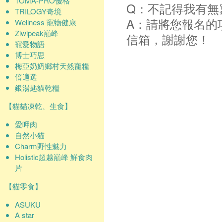
TOMA-PRO優格
Q：不記得我有無
TRILOGY奇境
A：請將您報名的
Wellness 寵物健康
Ziwipeak巔峰
信箱，謝謝您！
寵愛物語
博士巧思
梅亞奶奶鄉村天然寵糧
倍適選
銀湯匙貓乾糧
【貓貓凍乾、生食】
愛呷肉
自然小貓
Charm野性魅力
Holistic超越巔峰 鮮食肉
片
【貓零食】
ASUKU
A star