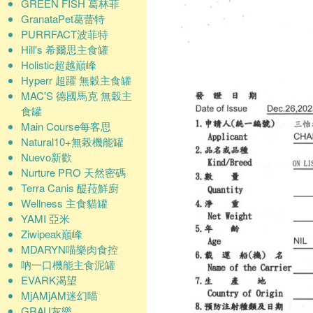
GREEN FISH 葛林菲
GranataPet葛蕾特
PURRFACT波菲特
Hill's 希爾思主食罐
Holistic超越巔峰
Hyperr 超躍 無穀主食罐
MAC'S 德國馬克 無穀主
食罐
Main Course每客思
Natural10+無榖機能罐
Nuevo新歡
Nurture PRO 天然密碼
Terra Canis 醍菈鮮廚
Wellness 主食貓罐
YAMI 亞米
Ziwipeak巔峰
MDARYN喵樂肉食控
吶一口機能主食泥罐
EVARK渴望
MjAMjAM迷幻喵
GRAU灰樂