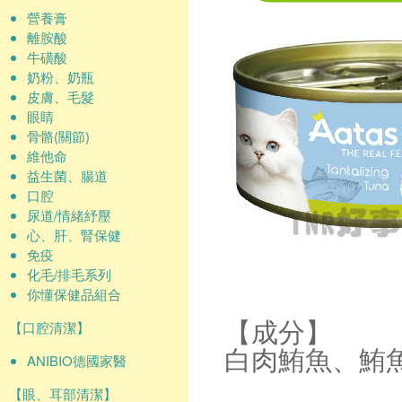
營養膏
離胺酸
牛磺酸
奶粉、奶瓶
皮膚、毛髮
眼睛
骨骼(關節)
維他命
益生菌、腸道
口腔
尿道/情緒紓壓
心、肝、腎保健
免疫
化毛/排毛系列
你懂保健品組合
【口腔清潔】
【成分】
白肉鮪魚、鮪
ANIBIO德國家醫
【眼、耳部清潔】