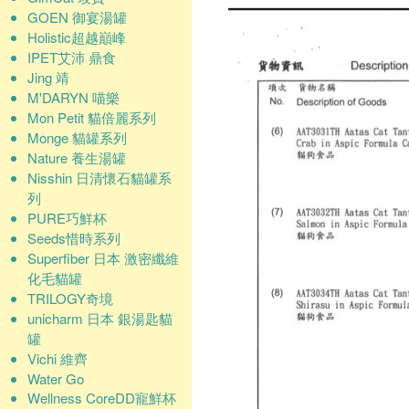
GOEN 御宴湯罐
Holistic超越巔峰
IPET艾沛 鼎食
Jing 靖
M'DARYN 喵樂
Mon Petit 貓倍麗系列
Monge 貓罐系列
Nature 養生湯罐
Nisshin 日清懷石貓罐系
列
PURE巧鮮杯
Seeds惜時系列
Superfiber 日本 激密纖維
化毛貓罐
TRILOGY奇境
unicharm 日本 銀湯匙貓
罐
Vichi 維齊
Water Go
Wellness CoreDD寵鮮杯