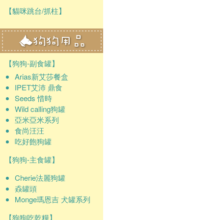
【貓咪跳台/抓柱】
【狗狗-副食罐】
Arias新艾莎餐盒
IPET艾沛 鼎食
Seeds 惜時
Wild calling狗罐
亞米亞米系列
食尚汪汪
吃好飽狗罐
【狗狗-主食罐】
Cherie法麗狗罐
猋罐頭
Monge瑪恩吉 犬罐系列
【狗狗吃乾糧】