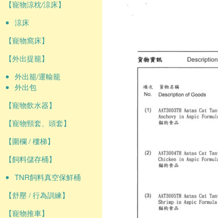
【寵物涼枕/涼床】
涼床
【寵物窩床】
【外出提籠】
外出籠/運輸籠
外出包
【寵物飲水器】
【寵物頸套、頭套】
【圍欄 / 樓梯】
【飼料儲存桶】
TNR飼料真空保鮮桶
【舒壓 / 行為訓練】
【寵物推車】