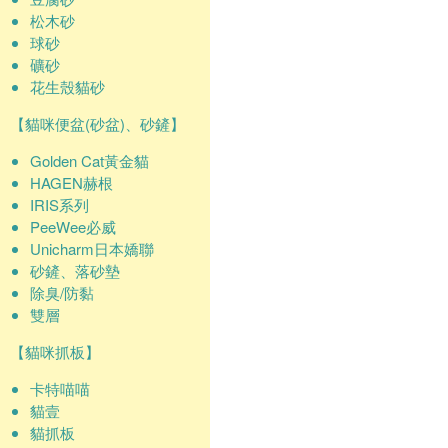
松木砂
球砂
礦砂
花生殼貓砂
【貓咪便盆(砂盆)、砂鏟】
Golden Cat黃金貓
HAGEN赫根
IRIS系列
PeeWee必威
Unicharm日本嬌聯
砂鏟、落砂墊
除臭/防黏
雙層
【貓咪抓板】
卡特喵喵
貓壹
貓抓板