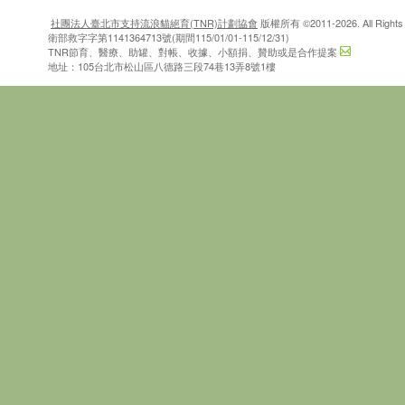
社團法人臺北市支持流浪貓絕育(TNR)計劃協會
版權所有 ©2011-2026. All Rights 
衛部救字字第1141364713號(期間115/01/01-115/12/31)
TNR節育、醫療、助罐、對帳、收據、小額捐、贊助或是合作提案
地址：105台北市松山區八德路三段74巷13弄8號1樓