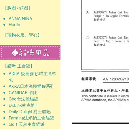
【胸圈 / 頸圈】
ANNA NINA
Hurtta
【寵物衣服、背心】
【貓咪-主食罐】
AIXIA 愛喜雅 妙喵主食軟
包
AkikA日本漁極貓罐系列
CANIDAE 卡比
Cherie法麗貓罐
Dr.Link林克博士
Daily Delight 爵士貓吧
Farmina法米納主食貓罐
Go！天然主食貓罐