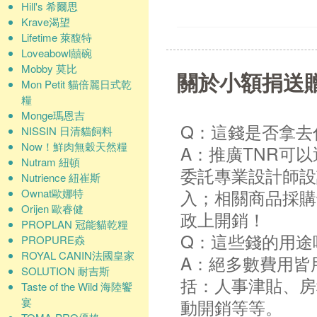
Hill's 希爾思
Krave渴望
Lifetime 萊馥特
Loveabowl囍碗
Mobby 莫比
關於小額捐送
Mon Petit 貓倍麗日式乾
糧
Monge瑪恩吉
Q：這錢是否拿去
NISSIN 日清貓飼料
Now！鮮肉無穀天然糧
A：推廣TNR可
Nutram 紐頓
委託專業設計師設
Nutrience 紐崔斯
入；相關商品採購
Ownat歐娜特
Orijen 歐睿健
政上開銷！
PROPLAN 冠能貓乾糧
Q：這些錢的用途
PROPURE猋
ROYAL CANIN法國皇家
A：絕多數費用皆
SOLUTION 耐吉斯
括：人事津貼、房
Taste of the Wild 海陸饗
宴
動開銷等等。