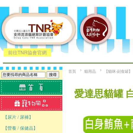
前往TNR協會官網
首頁
貓用品
【貓咪-副食罐】
愛達思貓罐 白
【尿片 / 尿褲】
【營養 / 保健品】