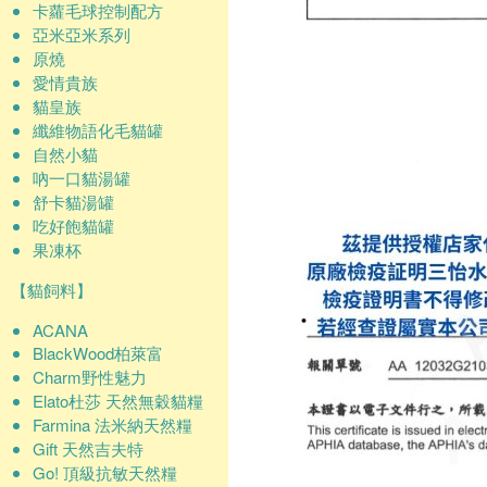
卡蘿毛球控制配方
亞米亞米系列
原燒
愛情貴族
貓皇族
纖維物語化毛貓罐
自然小貓
吶一口貓湯罐
舒卡貓湯罐
吃好飽貓罐
果凍杯
【貓飼料】
ACANA
BlackWood柏萊富
Charm野性魅力
Elato杜莎 天然無穀貓糧
Farmina 法米納天然糧
Gift 天然吉夫特
Go! 頂級抗敏天然糧