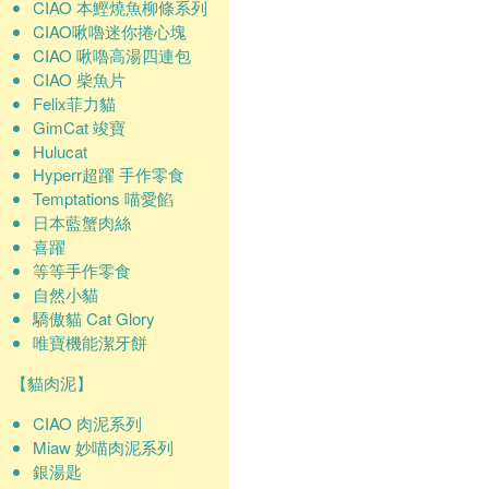
CIAO 本鰹燒魚柳條系列
CIAO啾嚕迷你捲心塊
CIAO 啾嚕高湯四連包
CIAO 柴魚片
Felix菲力貓
GimCat 竣寶
Hulucat
Hyperr超躍 手作零食
Temptations 喵愛餡
日本藍蟹肉絲
喜躍
等等手作零食
自然小貓
驕傲貓 Cat Glory
唯寶機能潔牙餅
【貓肉泥】
CIAO 肉泥系列
Miaw 妙喵肉泥系列
銀湯匙