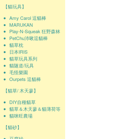
【貓玩具】
Amy Carol 逗貓棒
MARUKAN
Play-N-Squeak 狂野森林
PetChu沛啾逗貓棒
貓草枕
日本IRIS
貓草玩具系列
貓隧道/玩具
毛怪樂園
Ourpets 逗貓棒
【貓草/ 木天蓼】
DIY自種貓草
貓草＆木天蓼＆貓薄荷等
貓咪旺農場
【貓砂】
豆腐砂