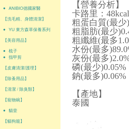
【營養分析】
ANIBIO德國家醫
卡路里：48kcal
【洗毛精、身體清潔】
粗蛋白質(最少)1
YU 東方森草保養系列
粗脂肪(最少)0.
粗纖維(最多1.
【美容用品】
水份(最多)89.
梳子
灰份(最多)2.0
指甲剪
磷(最少)0.05%
【皮膚清潔/護理】
鈉(最多)0.06%
【除蚤用品】
【清潔 / 除臭類】
【產地】
【寵物碗】
泰國
貓壹
【貓狗籠】