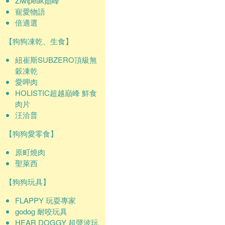
Ziwipeak巔峰
寵愛物語
倍適選
【狗狗凍乾、生食】
紐崔斯SUBZERO頂級無
穀凍乾
愛呷肉
HOLISTIC超越巔峰 鮮食
肉片
汪洽普
【狗狗愛零食】
原町燒肉
聖萊西
【狗狗玩具】
FLAPPY 玩耍專家
godog 耐咬玩具
HEAR DOGGY 超聲波玩