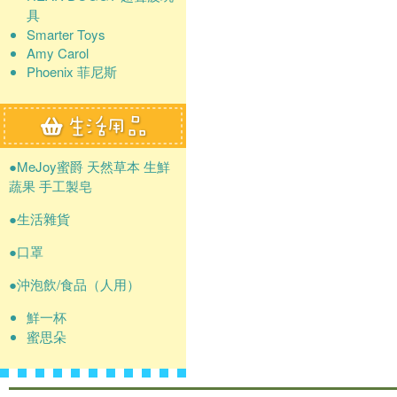
具
Smarter Toys
Amy Carol
Phoenix 菲尼斯
●MeJoy蜜爵 天然草本 生鮮
蔬果 手工製皂
●生活雜貨
●口罩
●沖泡飲/食品（人用）
鮮一杯
蜜思朵