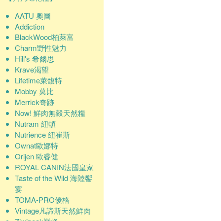
AATU 奧圖
Addiction
BlackWood柏萊富
Charm野性魅力
Hill's 希爾思
Krave渴望
Lifetime萊馥特
Mobby 莫比
Merrick奇跡
Now! 鮮肉無穀天然糧
Nutram 紐頓
Nutrience 紐崔斯
Ownat歐娜特
Orijen 歐睿健
ROYAL CANIN法國皇家
Taste of the Wild 海陸饗
宴
TOMA-PRO優格
Vintage凡諦斯天然鮮肉