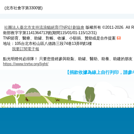
(北市社會字第3300號)
社團法人臺北市支持流浪貓絕育(TNR)計劃協會
版權所有 ©2011-2026. All Ri
衛部救字字第1141364713號(期間115/01/01-115/12/31)
TNR節育、醫療、助罐、對帳、收據、小額捐、贊助或是合作提案
地址：105台北市松山區八德路三段74巷13弄8號1樓
我要訂閱電子報
點光明燈何必排隊！ 只要您曾經參與助紮、助罐、醫助、助養、助建的朋友
https://www.tnrtw.org/light/
【捐款收據為線上自行列印，請參