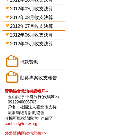
2012年09月收支決算
2012年08月收支決算
2012年07月收支決算
2012年06月收支決算
2012年05月收支決算
捐款贊助
勸募專案收支報告
贊助協會救治街貓帳戶--
玉山銀行 中崙分行(代碼808)
0912940006763
戶名：社團法人臺北市支持
流浪貓絕育計劃協會
收據可抵稅請將地址mail至
cashier@tnrtw.org
外幣贊助匯款指示書>>