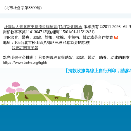
(北市社會字第3300號)
社團法人臺北市支持流浪貓絕育(TNR)計劃協會
版權所有 ©2011-2026. All Ri
衛部救字字第1141364713號(期間115/01/01-115/12/31)
TNR節育、醫療、助罐、對帳、收據、小額捐、贊助或是合作提案
地址：105台北市松山區八德路三段74巷13弄8號1樓
我要訂閱電子報
點光明燈何必排隊！ 只要您曾經參與助紮、助罐、醫助、助養、助建的朋友
https://www.tnrtw.org/light/
【捐款收據為線上自行列印，請參