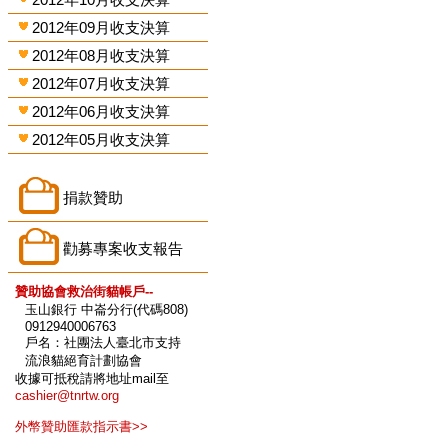
2012年09月收支決算
2012年08月收支決算
2012年07月收支決算
2012年06月收支決算
2012年05月收支決算
捐款贊助
勸募專案收支報告
贊助協會救治街貓帳戶--
玉山銀行 中崙分行(代碼808)
0912940006763
戶名：社團法人臺北市支持
流浪貓絕育計劃協會
收據可抵稅請將地址mail至
cashier@tnrtw.org
外幣贊助匯款指示書>>