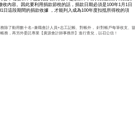
徵收內容。因此要利用捐款節稅的話，捐款日期必須是100年1月1日
月31日這段期間的捐款收據 ，才能列入成為100年度扣抵所得稅的項
務除了動用數十名--兼職會計人員+志工記帳、對帳外， 針對帳戶每筆收支、
等帳務，再另外委託專業【廣源會計師事務所】進行查兌，以召公信！