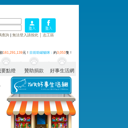
碼查詢
|
無法登入請按此
│
志工區
額
161,291,139
元！
目前助罐貓咪：
約
3,053
隻！
我要點燈
贊助捐款
好事生活網