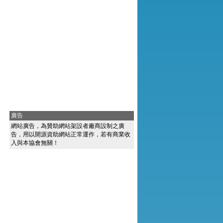
廣告
網站廣告，為贊助網站架設者廠商設制之廣
告，用以開源資助網站正常運作，若有商業收
入與本協會無關！