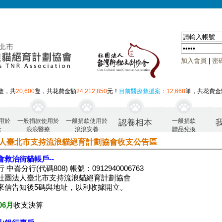
加入會員
|
密
隻，共
20,600
隻，共花費金額
24,212,850
元！
目前醫療救援案：
12,668
筆，共花費金
用於
一般捐款使用於
一般捐款使用於
一般捐款
認養相本
食
浪浪醫療
浪浪安養
贈品兌換
人臺北市支持流浪貓絕育計劃協會收支公告區
會救治街貓帳戶--
 中崙分行(代碼808) 帳號：0912940006763
社團法人臺北市支持流浪貓絕育計劃協會
來信告知後5碼與地址，以利收據開立。
06月
收支決算