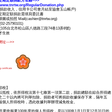
定期定額捐款芳名錄-->>
//www.tnrtw.org/RegularDonation.php
卡捐款收入，信用卡公司會月結至協會玉山帳戶)
定期定額捐款需填寫委託書
或拍照 Mail(cashier@tnrtw.org)
2-25790101)
(105台北市松山區八德路三段74巷13弄8號)
才生效
址--->>
 certificate
節稅】
以抵稅，依所得稅法第十七條第一項第二款，捐款總額在綜合所得總
之二十以內將可列舉扣除。捐助者可將捐款收據保存下來，隔年五
報個人所得稅時，憑此收據列舉辦理減免稅金。
5月要申報要100年度的個人所得稅，是以100年1月1日至12月31日的