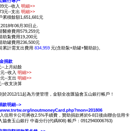
山銀行專戶
,889元--收入
明細>>
,073元--支出
明細>>
累積餘額1,651,681元
2018年06月30日止.
醫療費用579,259元
助紮費用19,200元
助罐費用236,500元
前累計需支出費用
834,959
元(含助紮+助罐+醫助款)。
現金捐款
8元--上月結餘
42元--收入
明細>>
29元--支出
明細>>
5元--收支決算
劃於2012/11起為方便管理，金額全改匯協會玉山銀行帳戶！
款明細-->
//www.tnrtw.org/inoutmoneyCard.php?mon=201806
收入信用卡公司將收2.5%手續費，贊助捐款將於6-8日後由聯合信用卡
協會玉山銀行 中崙分行(代碼808) 帳戶：0912940006763)