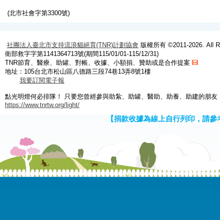
(北市社會字第3300號)
社團法人臺北市支持流浪貓絕育(TNR)計劃協會
版權所有 ©2011-2026. All Ri
衛部救字字第1141364713號(期間115/01/01-115/12/31)
TNR節育、醫療、助罐、對帳、收據、小額捐、贊助或是合作提案
地址：105台北市松山區八德路三段74巷13弄8號1樓
我要訂閱電子報
點光明燈何必排隊！ 只要您曾經參與助紮、助罐、醫助、助養、助建的朋友
https://www.tnrtw.org/light/
【捐款收據為線上自行列印，請參