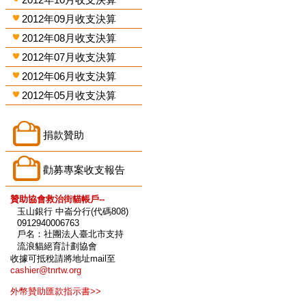
2012年09月收支決算
2012年08月收支決算
2012年07月收支決算
2012年06月收支決算
2012年05月收支決算
捐款贊助
勸募專案收支報告
贊助協會救治街貓帳戶--
玉山銀行 中崙分行(代碼808)
0912940006763
戶名：社團法人臺北市支持
流浪貓絕育計劃協會
收據可抵稅請將地址mail至
cashier@tnrtw.org
外幣贊助匯款指示書>>