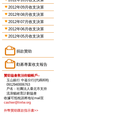
2012年09月收支決算
2012年08月收支決算
2012年07月收支決算
2012年06月收支決算
2012年05月收支決算
捐款贊助
勸募專案收支報告
贊助協會救治街貓帳戶--
玉山銀行 中崙分行(代碼808)
0912940006763
戶名：社團法人臺北市支持
流浪貓絕育計劃協會
收據可抵稅請將地址mail至
cashier@tnrtw.org
外幣贊助匯款指示書>>