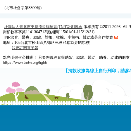
(北市社會字第3300號)
社團法人臺北市支持流浪貓絕育(TNR)計劃協會
版權所有 ©2011-2026. All Ri
衛部救字字第1141364713號(期間115/01/01-115/12/31)
TNR節育、醫療、助罐、對帳、收據、小額捐、贊助或是合作提案
地址：105台北市松山區八德路三段74巷13弄8號1樓
我要訂閱電子報
點光明燈何必排隊！ 只要您曾經參與助紮、助罐、醫助、助養、助建的朋友
https://www.tnrtw.org/light/
【捐款收據為線上自行列印，請參