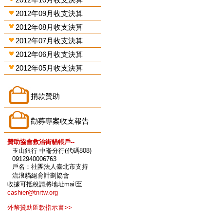
2012年09月收支決算
2012年08月收支決算
2012年07月收支決算
2012年06月收支決算
2012年05月收支決算
捐款贊助
勸募專案收支報告
贊助協會救治街貓帳戶--
玉山銀行 中崙分行(代碼808)
0912940006763
戶名：社團法人臺北市支持
流浪貓絕育計劃協會
收據可抵稅請將地址mail至
cashier@tnrtw.org
外幣贊助匯款指示書>>