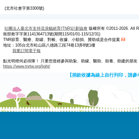
(北市社會字第3300號)
社團法人臺北市支持流浪貓絕育(TNR)計劃協會
版權所有 ©2011-2026. All Ri
衛部救字字第1141364713號(期間115/01/01-115/12/31)
TNR節育、醫療、助罐、對帳、收據、小額捐、贊助或是合作提案
地址：105台北市松山區八德路三段74巷13弄8號1樓
我要訂閱電子報
點光明燈何必排隊！ 只要您曾經參與助紮、助罐、醫助、助養、助建的朋友
https://www.tnrtw.org/light/
【捐款收據為線上自行列印，請參