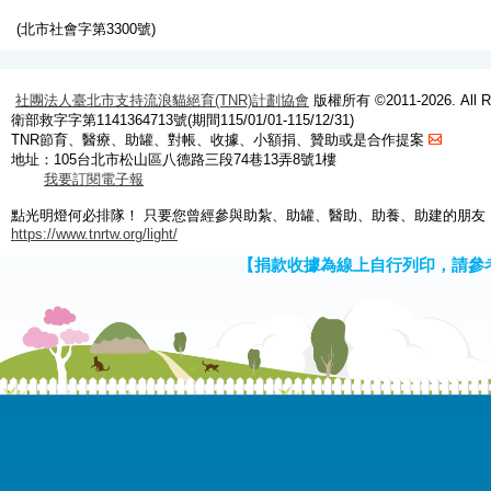
(北市社會字第3300號)
社團法人臺北市支持流浪貓絕育(TNR)計劃協會
版權所有 ©2011-2026. All Ri
衛部救字字第1141364713號(期間115/01/01-115/12/31)
TNR節育、醫療、助罐、對帳、收據、小額捐、贊助或是合作提案
地址：105台北市松山區八德路三段74巷13弄8號1樓
我要訂閱電子報
點光明燈何必排隊！ 只要您曾經參與助紮、助罐、醫助、助養、助建的朋友
https://www.tnrtw.org/light/
【捐款收據為線上自行列印，請參