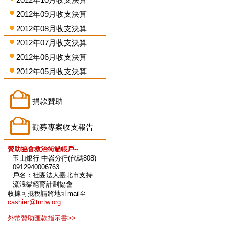
2012年09月收支決算
2012年08月收支決算
2012年07月收支決算
2012年06月收支決算
2012年05月收支決算
捐款贊助
勸募專案收支報告
贊助協會救治街貓帳戶--
玉山銀行 中崙分行(代碼808)
0912940006763
戶名：社團法人臺北市支持
流浪貓絕育計劃協會
收據可抵稅請將地址mail至
cashier@tnrtw.org
外幣贊助匯款指示書>>