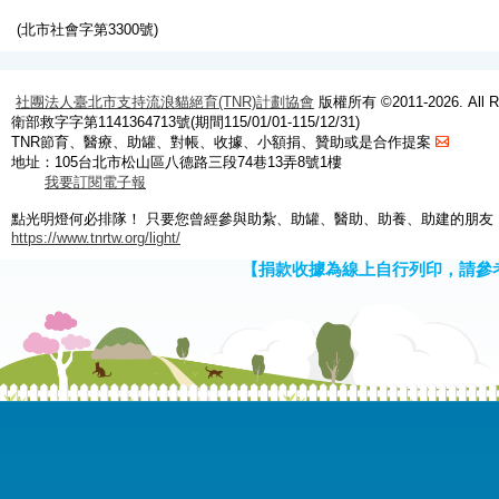
(北市社會字第3300號)
社團法人臺北市支持流浪貓絕育(TNR)計劃協會
版權所有 ©2011-2026. All Ri
衛部救字字第1141364713號(期間115/01/01-115/12/31)
TNR節育、醫療、助罐、對帳、收據、小額捐、贊助或是合作提案
地址：105台北市松山區八德路三段74巷13弄8號1樓
我要訂閱電子報
點光明燈何必排隊！ 只要您曾經參與助紮、助罐、醫助、助養、助建的朋友
https://www.tnrtw.org/light/
【捐款收據為線上自行列印，請參