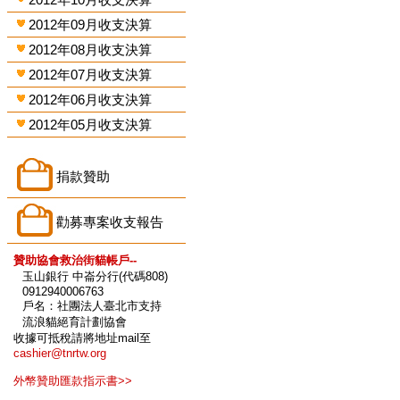
2012年09月收支決算
2012年08月收支決算
2012年07月收支決算
2012年06月收支決算
2012年05月收支決算
捐款贊助
勸募專案收支報告
贊助協會救治街貓帳戶--
玉山銀行 中崙分行(代碼808)
0912940006763
戶名：社團法人臺北市支持
流浪貓絕育計劃協會
收據可抵稅請將地址mail至
cashier@tnrtw.org
外幣贊助匯款指示書>>