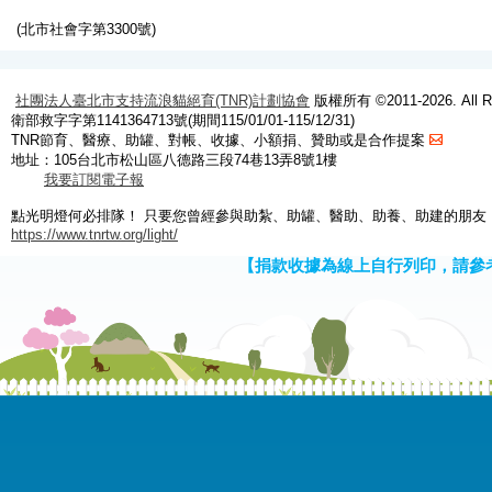
(北市社會字第3300號)
社團法人臺北市支持流浪貓絕育(TNR)計劃協會
版權所有 ©2011-2026. All Ri
衛部救字字第1141364713號(期間115/01/01-115/12/31)
TNR節育、醫療、助罐、對帳、收據、小額捐、贊助或是合作提案
地址：105台北市松山區八德路三段74巷13弄8號1樓
我要訂閱電子報
點光明燈何必排隊！ 只要您曾經參與助紮、助罐、醫助、助養、助建的朋友
https://www.tnrtw.org/light/
【捐款收據為線上自行列印，請參