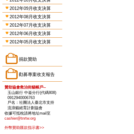
2012年09月收支決算
2012年08月收支決算
2012年07月收支決算
2012年06月收支決算
2012年05月收支決算
捐款贊助
勸募專案收支報告
贊助協會救治街貓帳戶--
玉山銀行 中崙分行(代碼808)
0912940006763
戶名：社團法人臺北市支持
流浪貓絕育計劃協會
收據可抵稅請將地址mail至
cashier@tnrtw.org
外幣贊助匯款指示書>>