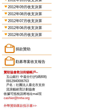
2012年09月收支決算
2012年08月收支決算
2012年07月收支決算
2012年06月收支決算
2012年05月收支決算
捐款贊助
勸募專案收支報告
贊助協會救治街貓帳戶--
玉山銀行 中崙分行(代碼808)
0912940006763
戶名：社團法人臺北市支持
流浪貓絕育計劃協會
收據可抵稅請將地址mail至
cashier@tnrtw.org
外幣贊助匯款指示書>>