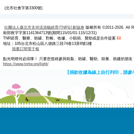
(北市社會字第3300號)
社團法人臺北市支持流浪貓絕育(TNR)計劃協會
版權所有 ©2011-2026. All Ri
衛部救字字第1141364713號(期間115/01/01-115/12/31)
TNR節育、醫療、助罐、對帳、收據、小額捐、贊助或是合作提案
地址：105台北市松山區八德路三段74巷13弄8號1樓
我要訂閱電子報
點光明燈何必排隊！ 只要您曾經參與助紮、助罐、醫助、助養、助建的朋友
https://www.tnrtw.org/light/
【捐款收據為線上自行列印，請參