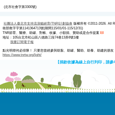
(北市社會字第3300號)
社團法人臺北市支持流浪貓絕育(TNR)計劃協會
版權所有 ©2011-2026. All Ri
衛部救字字第1141364713號(期間115/01/01-115/12/31)
TNR節育、醫療、助罐、對帳、收據、小額捐、贊助或是合作提案
地址：105台北市松山區八德路三段74巷13弄8號1樓
我要訂閱電子報
點光明燈何必排隊！ 只要您曾經參與助紮、助罐、醫助、助養、助建的朋友
https://www.tnrtw.org/light/
【捐款收據為線上自行列印，請參