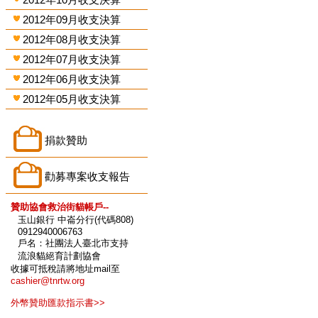
2012年09月收支決算
2012年08月收支決算
2012年07月收支決算
2012年06月收支決算
2012年05月收支決算
捐款贊助
勸募專案收支報告
贊助協會救治街貓帳戶--
玉山銀行 中崙分行(代碼808)
0912940006763
戶名：社團法人臺北市支持
流浪貓絕育計劃協會
收據可抵稅請將地址mail至
cashier@tnrtw.org
外幣贊助匯款指示書>>