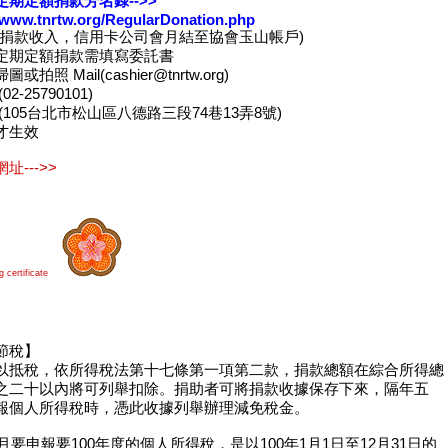
定期定額捐款芳名錄-->>
//www.tnrtw.org/RegularDonation.php
卡捐款收入，信用卡公司會月結至協會玉山帳戶)
定期定額捐款需填寫委託書
或拍照 Mail(cashier@tnrtw.org)
2-25790101)
(105台北市松山區八德路三段74巷13弄8號)
才生效
址--->>
 certificate
節稅】
以抵稅，依所得稅法第十七條第一項第二款，捐款總額在綜合所得總
之二十以內將可列舉扣除。捐助者可將捐款收據保存下來，隔年五
報個人所得稅時，憑此收據列舉辦理減免稅金。
5月要申報要100年度的個人所得稅，是以100年1月1日至12月31日的