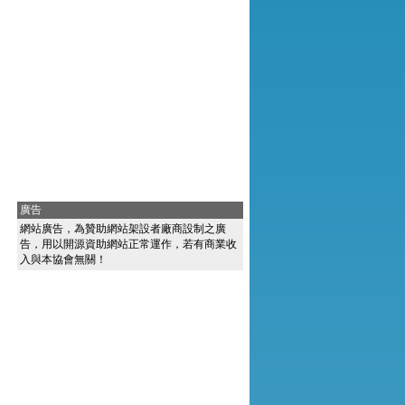
廣告
網站廣告，為贊助網站架設者廠商設制之廣
告，用以開源資助網站正常運作，若有商業收
入與本協會無關！