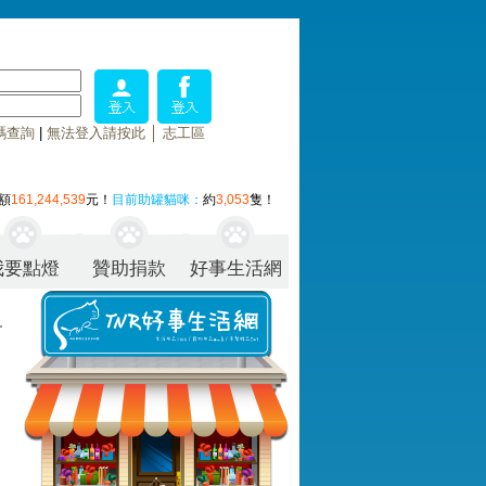
碼查詢
|
無法登入請按此
│
志工區
額
161,244,539
元！
目前助罐貓咪：
約
3,053
隻！
我要點燈
贊助捐款
好事生活網