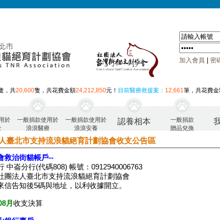
加入會員
|
密
隻，共
20,600
隻，共花費金額
24,212,850
元！
目前醫療救援案：
12,661
筆，共花費金
用於
一般捐款使用於
一般捐款使用於
一般捐款
認養相本
食
浪浪醫療
浪浪安養
贈品兌換
人臺北市支持流浪貓絕育計劃協會收支公告區
會救治街貓帳戶--
 中崙分行(代碼808) 帳號：0912940006763
社團法人臺北市支持流浪貓絕育計劃協會
來信告知後5碼與地址，以利收據開立。
08月
收支決算