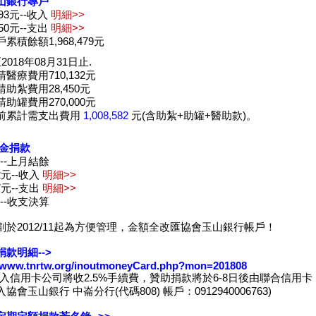
山銀行專戶
,493元--收入
明細>>
,650元--支出
明細>>
累積餘額1,968,479元
2018年08月31日止.
醫療費用710,132元
助紮費用28,450元
助罐費用270,000元
前累計需支出費用
1,008,582
元(含助紮+助罐+醫助款)。
現金捐款
元--上月結餘
52元--收入
明細>>
37元--支出
明細>>
元--收支決算
劃於2012/11起為方便管理，金額全改匯協會玉山銀行帳戶！
款明細-->
//www.tnrtw.org/inoutmoneyCard.php?mon=201808
收入信用卡公司將收2.5%手續費，贊助捐款將於6-8日後由聯合信用卡
協會玉山銀行 中崙分行(代碼808) 帳戶：0912940006763)