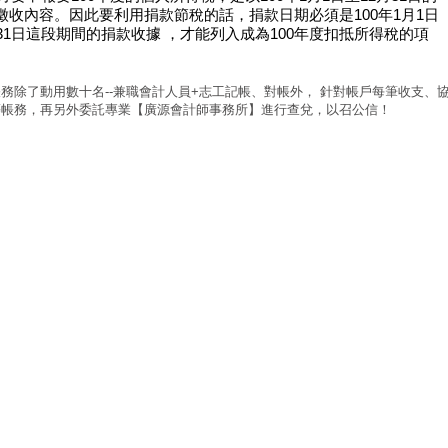
徵收內容。因此要利用捐款節稅的話，捐款日期必須是100年1月1日
月31日這段期間的捐款收據 ，才能列入成為100年度扣抵所得稅的項
務除了動用數十名--兼職會計人員+志工記帳、對帳外， 針對帳戶每筆收支、
等帳務，再另外委託專業【廣源會計師事務所】進行查兌，以召公信！