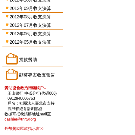
2012年09月收支決算
2012年08月收支決算
2012年07月收支決算
2012年06月收支決算
2012年05月收支決算
捐款贊助
勸募專案收支報告
贊助協會救治街貓帳戶--
玉山銀行 中崙分行(代碼808)
0912940006763
戶名：社團法人臺北市支持
流浪貓絕育計劃協會
收據可抵稅請將地址mail至
cashier@tnrtw.org
外幣贊助匯款指示書>>