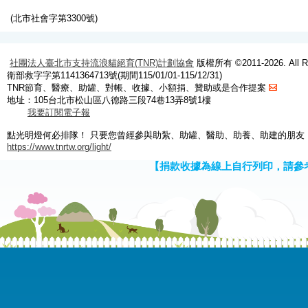
(北市社會字第3300號)
社團法人臺北市支持流浪貓絕育(TNR)計劃協會
版權所有 ©2011-2026. All Ri
衛部救字字第1141364713號(期間115/01/01-115/12/31)
TNR節育、醫療、助罐、對帳、收據、小額捐、贊助或是合作提案
地址：105台北市松山區八德路三段74巷13弄8號1樓
我要訂閱電子報
點光明燈何必排隊！ 只要您曾經參與助紮、助罐、醫助、助養、助建的朋友
https://www.tnrtw.org/light/
【捐款收據為線上自行列印，請參