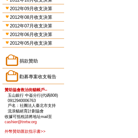
2012年09月收支決算
2012年08月收支決算
2012年07月收支決算
2012年06月收支決算
2012年05月收支決算
捐款贊助
勸募專案收支報告
贊助協會救治街貓帳戶--
玉山銀行 中崙分行(代碼808)
0912940006763
戶名：社團法人臺北市支持
流浪貓絕育計劃協會
收據可抵稅請將地址mail至
cashier@tnrtw.org
外幣贊助匯款指示書>>