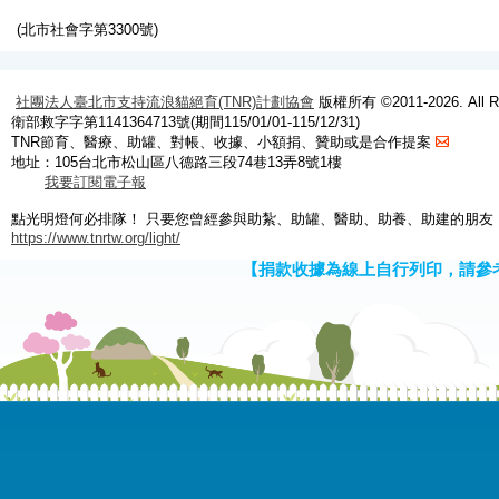
(北市社會字第3300號)
社團法人臺北市支持流浪貓絕育(TNR)計劃協會
版權所有 ©2011-2026. All Ri
衛部救字字第1141364713號(期間115/01/01-115/12/31)
TNR節育、醫療、助罐、對帳、收據、小額捐、贊助或是合作提案
地址：105台北市松山區八德路三段74巷13弄8號1樓
我要訂閱電子報
點光明燈何必排隊！ 只要您曾經參與助紮、助罐、醫助、助養、助建的朋友
https://www.tnrtw.org/light/
【捐款收據為線上自行列印，請參