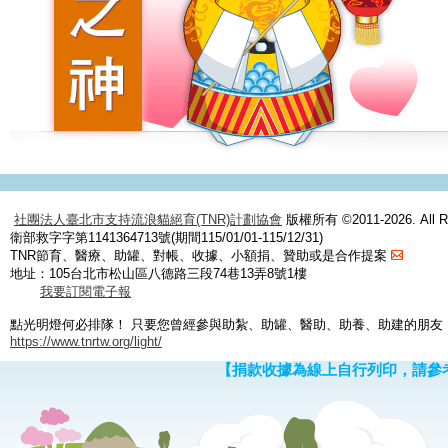
社團法人臺北市支持流浪貓絕育(TNR)計劃協會
版權所有 ©2011-2026. All Ri
衛部救字字第1141364713號(期間115/01/01-115/12/31)
TNR節育、醫療、助罐、對帳、收據、小額捐、贊助或是合作提案
地址：105台北市松山區八德路三段74巷13弄8號1樓
我要訂閱電子報
點光明燈何必排隊！ 只要您曾經參與助紮、助罐、醫助、助養、助建的朋友
https://www.tnrtw.org/light/
【捐款收據為線上自行列印，請參