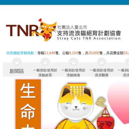
目前總絕育貓咪數：
母貓
11,446
隻、公貓
9,154
隻，共
20,600
隻，共花費金額
24
一般捐款使用於
一般捐款使用於
一般捐款使用於
一般捐
新聞區
浪貓絕育
浪貓糧食
浪浪醫療
浪