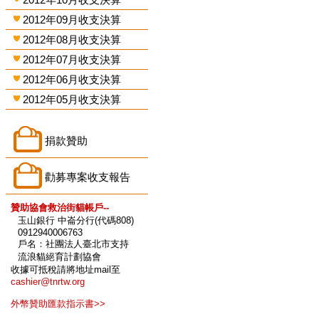
2012年09月收支決算
2012年08月收支決算
2012年07月收支決算
2012年06月收支決算
2012年05月收支決算
捐款贊助
勸募專案收支報告
贊助協會救治街貓帳戶--
玉山銀行 中崙分行(代碼808)
0912940006763
戶名：社團法人臺北市支持
流浪貓絕育計劃協會
收據可抵稅請將地址mail至
cashier@tnrtw.org
外幣贊助匯款指示書>>