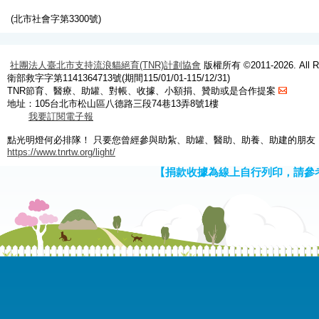
(北市社會字第3300號)
社團法人臺北市支持流浪貓絕育(TNR)計劃協會
版權所有 ©2011-2026. All Ri
衛部救字字第1141364713號(期間115/01/01-115/12/31)
TNR節育、醫療、助罐、對帳、收據、小額捐、贊助或是合作提案
地址：105台北市松山區八德路三段74巷13弄8號1樓
我要訂閱電子報
點光明燈何必排隊！ 只要您曾經參與助紮、助罐、醫助、助養、助建的朋友
https://www.tnrtw.org/light/
【捐款收據為線上自行列印，請參