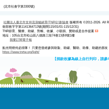
(北市社會字第3300號)
社團法人臺北市支持流浪貓絕育(TNR)計劃協會
版權所有 ©2011-2026. All Ri
衛部救字字第1141364713號(期間115/01/01-115/12/31)
TNR節育、醫療、助罐、對帳、收據、小額捐、贊助或是合作提案
地址：105台北市松山區八德路三段74巷13弄8號1樓
我要訂閱電子報
點光明燈何必排隊！ 只要您曾經參與助紮、助罐、醫助、助養、助建的朋友
https://www.tnrtw.org/light/
【捐款收據為線上自行列印，請參