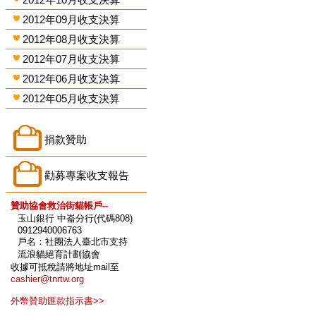
2012年09月收支決算
2012年08月收支決算
2012年07月收支決算
2012年06月收支決算
2012年05月收支決算
捐款贊助
勸募專案收支報告
贊助協會救治街貓帳戶--
玉山銀行 中崙分行(代碼808)
0912940006763
戶名：社團法人臺北市支持
流浪貓絕育計劃協會
收據可抵稅請將地址mail至
cashier@tnrtw.org
外幣贊助匯款指示書>>