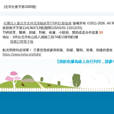
(北市社會字第3300號)
社團法人臺北市支持流浪貓絕育(TNR)計劃協會
版權所有 ©2011-2026. All Ri
衛部救字字第1141364713號(期間115/01/01-115/12/31)
TNR節育、醫療、助罐、對帳、收據、小額捐、贊助或是合作提案
地址：105台北市松山區八德路三段74巷13弄8號1樓
我要訂閱電子報
點光明燈何必排隊！ 只要您曾經參與助紮、助罐、醫助、助養、助建的朋友
https://www.tnrtw.org/light/
【捐款收據為線上自行列印，請參