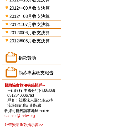
2012年09月收支決算
2012年08月收支決算
2012年07月收支決算
2012年06月收支決算
2012年05月收支決算
捐款贊助
勸募專案收支報告
贊助協會救治街貓帳戶--
玉山銀行 中崙分行(代碼808)
0912940006763
戶名：社團法人臺北市支持
流浪貓絕育計劃協會
收據可抵稅請將地址mail至
cashier@tnrtw.org
外幣贊助匯款指示書>>