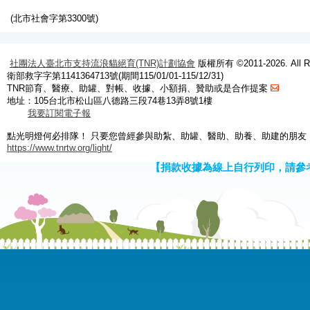
(北市社會字第3300號)
社團法人臺北市支持流浪貓絕育(TNR)計劃協會
版權所有 ©2011-2026. All Ri
衛部救字字第1141364713號(期間115/01/01-115/12/31)
TNR節育、醫療、助罐、對帳、收據、小額捐、贊助或是合作提案
地址：105台北市松山區八德路三段74巷13弄8號1樓
我要訂閱電子報
點光明燈何必排隊！ 只要您曾經參與助紮、助罐、醫助、助養、助建的朋友
https://www.tnrtw.org/light/
【捐款收據為線上自行列印，請參