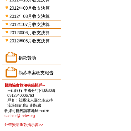
2012年09月收支決算
2012年08月收支決算
2012年07月收支決算
2012年06月收支決算
2012年05月收支決算
捐款贊助
勸募專案收支報告
贊助協會救治街貓帳戶--
玉山銀行 中崙分行(代碼808)
0912940006763
戶名：社團法人臺北市支持
流浪貓絕育計劃協會
收據可抵稅請將地址mail至
cashier@tnrtw.org
外幣贊助匯款指示書>>