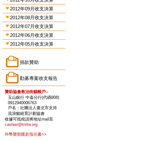
2012年09月收支決算
2012年08月收支決算
2012年07月收支決算
2012年06月收支決算
2012年05月收支決算
捐款贊助
勸募專案收支報告
贊助協會救治街貓帳戶--
玉山銀行 中崙分行(代碼808)
0912940006763
戶名：社團法人臺北市支持
流浪貓絕育計劃協會
收據可抵稅請將地址mail至
cashier@tnrtw.org
外幣贊助匯款指示書>>