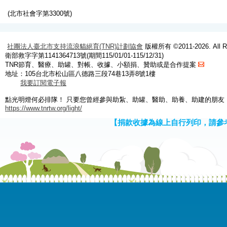
(北市社會字第3300號)
社團法人臺北市支持流浪貓絕育(TNR)計劃協會
版權所有 ©2011-2026. All Ri
衛部救字字第1141364713號(期間115/01/01-115/12/31)
TNR節育、醫療、助罐、對帳、收據、小額捐、贊助或是合作提案
地址：105台北市松山區八德路三段74巷13弄8號1樓
我要訂閱電子報
點光明燈何必排隊！ 只要您曾經參與助紮、助罐、醫助、助養、助建的朋友
https://www.tnrtw.org/light/
【捐款收據為線上自行列印，請參