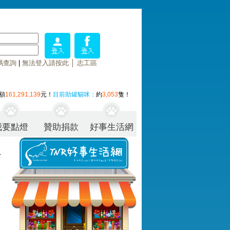
碼查詢
|
無法登入請按此
│
志工區
額
161,291,139
元！
目前助罐貓咪：
約
3,053
隻！
我要點燈
贊助捐款
好事生活網