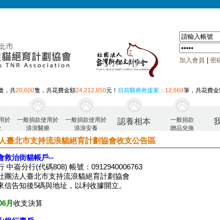
加入會員
|
密
隻，共
20,600
隻，共花費金額
24,212,850
元！
目前醫療救援案：
12,668
筆，共花費金
用於
一般捐款使用於
一般捐款使用於
一般捐款
認養相本
食
浪浪醫療
浪浪安養
贈品兌換
人臺北市支持流浪貓絕育計劃協會收支公告區
會救治街貓帳戶--
 中崙分行(代碼808) 帳號：0912940006763
社團法人臺北市支持流浪貓絕育計劃協會
來信告知後5碼與地址，以利收據開立。
06月
收支決算