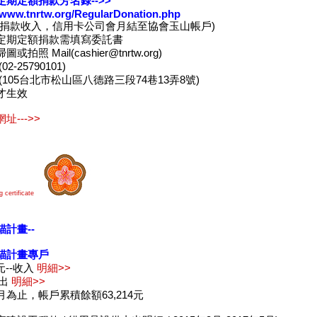
定期定額捐款芳名錄-->>
//www.tnrtw.org/RegularDonation.php
卡捐款收入，信用卡公司會月結至協會玉山帳戶)
定期定額捐款需填寫委託書
或拍照 Mail(cashier@tnrtw.org)
2-25790101)
(105台北市松山區八德路三段74巷13弄8號)
才生效
址--->>
 certificate
計畫--
貓計畫專戶
4元--收入
明細>>
支出
明細>>
為止，帳戶累積餘額63,214元