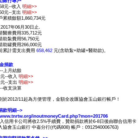
山銀行專戶
,758元--收入
明細>>
,550元--支出
明細>>
累積餘額1,860,734元
2017年06月30日止.
醫療費用335,712元
助紮費用56,750元
助罐費用266,000元
前累計需支出費用
658,462
元(含助紮+助罐+醫助款)。
現金捐款
元--上月結餘
83元--收入
明細>>
93元--支出
明細>>
元--收支決算
劃於2012/11起為方便管理，金額全改匯協會玉山銀行帳戶！
款明細-->
//www.tnrtw.org/inoutmoneyCard.php?mon=201706
收入信用卡公司將收2.5%手續費，贊助捐款將於6-8日後由聯合信用卡
協會玉山銀行 中崙分行(代碼808) 帳戶：0912940006763)