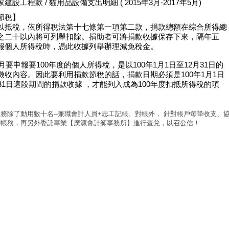
建設工程款 / 貓用品設備支出明細 ( 2015年3月-2017年5月)
節稅】
以抵稅，依所得稅法第十七條第一項第二款，捐款總額在綜合所得總
之二十以內將可列舉扣除。捐助者可將捐款收據保存下來，隔年五
報個人所得稅時，憑此收據列舉辦理減免稅金。
5月要申報要100年度的個人所得稅，是以100年1月1日至12月31日的
徵收內容。因此要利用捐款節稅的話，捐款日期必須是100年1月1日
月31日這段期間的捐款收據 ，才能列入成為100年度扣抵所得稅的項
務除了動用數十名--兼職會計人員+志工記帳、對帳外， 針對帳戶每筆收支、
等帳務，再另外委託專業【廣源會計師事務所】進行查兌，以召公信！