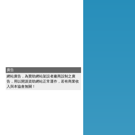
廣告
網站廣告，為贊助網站架設者廠商設制之廣
告，用以開源資助網站正常運作，若有商業收
入與本協會無關！