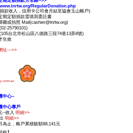
定期定額捐款芳名錄-->>
//www.tnrtw.org/RegularDonation.php
卡捐款收入，信用卡公司會月結至協會玉山帳戶)
定期定額捐款需填寫委託書
或拍照 Mail(cashier@tnrtw.org)
2-25790101)
(105台北市松山區八德路三段74巷13弄8號)
才生效
址--->>
 certificate
中心--
護中心專戶
5元--收入
明細>>
支出
明細>>
為止，帳戶累積餘額88,141元
節稅】