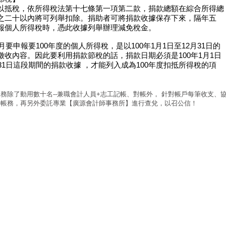
以抵稅，依所得稅法第十七條第一項第二款，捐款總額在綜合所得總
之二十以內將可列舉扣除。捐助者可將捐款收據保存下來，隔年五
報個人所得稅時，憑此收據列舉辦理減免稅金。
5月要申報要100年度的個人所得稅，是以100年1月1日至12月31日的
徵收內容。因此要利用捐款節稅的話，捐款日期必須是100年1月1日
月31日這段期間的捐款收據 ，才能列入成為100年度扣抵所得稅的項
務除了動用數十名--兼職會計人員+志工記帳、對帳外， 針對帳戶每筆收支、
等帳務，再另外委託專業【廣源會計師事務所】進行查兌，以召公信！