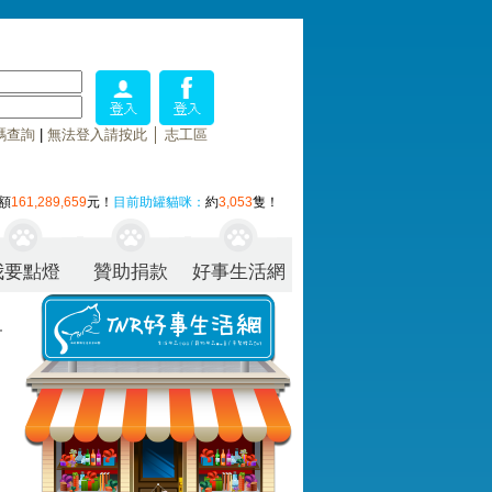
碼查詢
|
無法登入請按此
│
志工區
額
161,289,659
元！
目前助罐貓咪：
約
3,053
隻！
我要點燈
贊助捐款
好事生活網