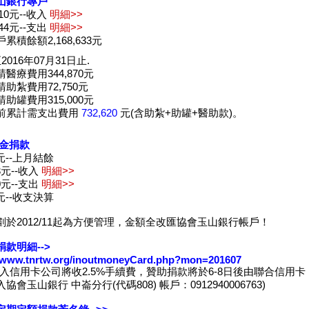
山銀行專戶
,910元--收入
明細>>
,544元--支出
明細>>
累積餘額2,168,633元
2016年07月31日止.
醫療費用344,870元
助紮費用72,750元
助罐費用315,000元
前累計需支出費用
732,620
元(含助紮+助罐+醫助款)。
現金捐款
1元--上月結餘
23元--收入
明細>>
90元--支出
明細>>
6元--收支決算
劃於2012/11起為方便管理，金額全改匯協會玉山銀行帳戶！
款明細-->
//www.tnrtw.org/inoutmoneyCard.php?mon=201607
收入信用卡公司將收2.5%手續費，贊助捐款將於6-8日後由聯合信用卡
協會玉山銀行 中崙分行(代碼808) 帳戶：0912940006763)