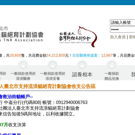
加入會員
|
密
隻，共
20,600
隻，共花費金額
24,212,850
元！
目前醫療救援案：
12,667
筆，共花費金
用於
一般捐款使用於
一般捐款使用於
一般捐款
認養相本
食
浪浪醫療
浪浪安養
贈品兌換
人臺北市支持流浪貓絕育計劃協會收支公告區
會救治街貓帳戶--
 中崙分行(代碼808) 帳號：0912940006763
社團法人臺北市支持流浪貓絕育計劃協會
來信告知後5碼與地址，以利收據開立。
07月
收支決算