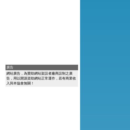
廣告
網站廣告，為贊助網站架設者廠商設制之廣
告，用以開源資助網站正常運作，若有商業收
入與本協會無關！