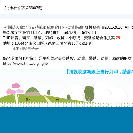
(北市社會字第3300號)
社團法人臺北市支持流浪貓絕育(TNR)計劃協會
版權所有 ©2011-2026. All Ri
衛部救字字第1141364713號(期間115/01/01-115/12/31)
TNR節育、醫療、助罐、對帳、收據、小額捐、贊助或是合作提案
地址：105台北市松山區八德路三段74巷13弄8號1樓
我要訂閱電子報
點光明燈何必排隊！ 只要您曾經參與助紮、助罐、醫助、助養、助建的朋友
https://www.tnrtw.org/light/
【捐款收據為線上自行列印，請參