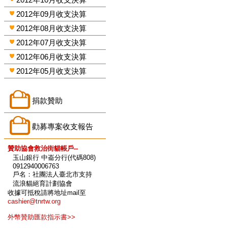
2012年09月收支決算
2012年08月收支決算
2012年07月收支決算
2012年06月收支決算
2012年05月收支決算
捐款贊助
勸募專案收支報告
贊助協會救治街貓帳戶--
玉山銀行 中崙分行(代碼808)
0912940006763
戶名：社團法人臺北市支持
流浪貓絕育計劃協會
收據可抵稅請將地址mail至
cashier@tnrtw.org
外幣贊助匯款指示書>>