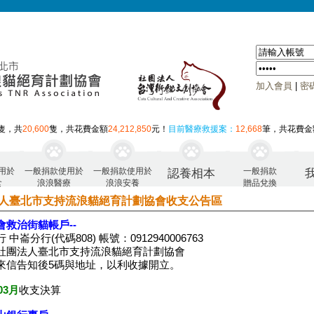
加入會員
|
密
隻，共
20,600
隻，共花費金額
24,212,850
元！
目前醫療救援案：
12,668
筆，共花費金
用於
一般捐款使用於
一般捐款使用於
一般捐款
認養相本
食
浪浪醫療
浪浪安養
贈品兌換
人臺北市支持流浪貓絕育計劃協會收支公告區
會救治街貓帳戶--
 中崙分行(代碼808) 帳號：0912940006763
社團法人臺北市支持流浪貓絕育計劃協會
來信告知後5碼與地址，以利收據開立。
03月
收支決算