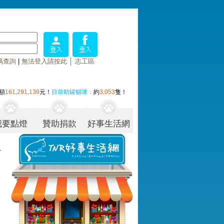
碼查詢
|
無法登入請按此
│
志工區
額
161,291,139
元！
目前助罐貓咪：
約
3,053
隻！
我要點燈
贊助捐款
好事生活網