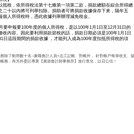
以抵稅，依所得稅法第十七條第一項第二款，捐款總額在綜合所得總
之二十以內將可列舉扣除。捐助者可將捐款收據保存下來，隔年五
報個人所得稅時，憑此收據列舉辦理減免稅金。
5月要申報要100年度的個人所得稅，是以100年1月1日至12月31日的
徵收內容。因此要利用捐款節稅的話，捐款日期必須是100年1月1日
月31日這段期間的捐款收據 ，才能列入成為100年度扣抵所得稅的項
務除了動用數十名--兼職會計人員+志工記帳、對帳外， 針對帳戶每筆收支、
等帳務，再另外委託專業【廣源會計師事務所】進行查兌，以召公信！