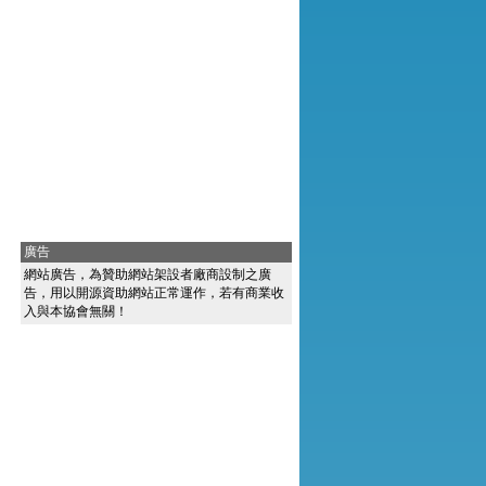
廣告
網站廣告，為贊助網站架設者廠商設制之廣
告，用以開源資助網站正常運作，若有商業收
入與本協會無關！