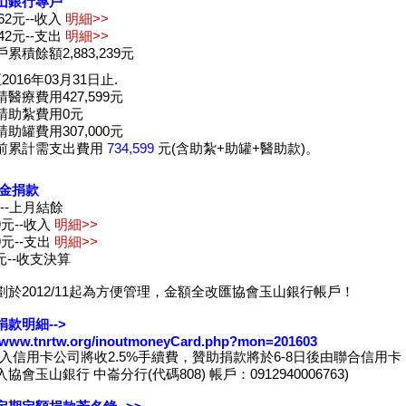
山銀行專戶
,562元--收入
明細>>
,342元--支出
明細>>
累積餘額2,883,239元
2016年03月31日止.
醫療費用427,599元
請助紮費用0元
助罐費用307,000元
前累計需支出費用
734,599
元(含助紮+助罐+醫助款)。
現金捐款
元--上月結餘
39元--收入
明細>>
89元--支出
明細>>
3元--收支決算
劃於2012/11起為方便管理，金額全改匯協會玉山銀行帳戶！
款明細-->
//www.tnrtw.org/inoutmoneyCard.php?mon=201603
收入信用卡公司將收2.5%手續費，贊助捐款將於6-8日後由聯合信用卡
協會玉山銀行 中崙分行(代碼808) 帳戶：0912940006763)