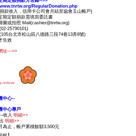
定期定額捐款芳名錄-->>
//www.tnrtw.org/RegularDonation.php
卡捐款收入，信用卡公司會月結至協會玉山帳戶)
定期定額捐款需填寫委託書
或拍照 Mail(cashier@tnrtw.org)
2-25790101)
(105台北市松山區八德路三段74巷13弄8號)
才生效
址--->>
 certificate
中心--
護中心專戶
元--收入
明細>>
支出
明細>>
月為止，帳戶累積餘額3,500元
節稅】