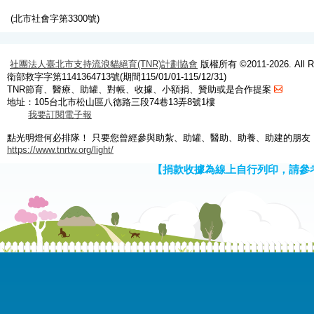
(北市社會字第3300號)
社團法人臺北市支持流浪貓絕育(TNR)計劃協會
版權所有 ©2011-2026. All Ri
衛部救字字第1141364713號(期間115/01/01-115/12/31)
TNR節育、醫療、助罐、對帳、收據、小額捐、贊助或是合作提案
地址：105台北市松山區八德路三段74巷13弄8號1樓
我要訂閱電子報
點光明燈何必排隊！ 只要您曾經參與助紮、助罐、醫助、助養、助建的朋友
https://www.tnrtw.org/light/
【捐款收據為線上自行列印，請參