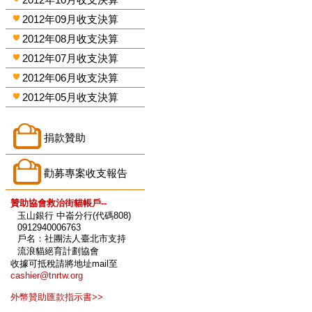
2012年09月收支決算
2012年08月收支決算
2012年07月收支決算
2012年06月收支決算
2012年05月收支決算
捐款贊助
勸募專案收支報告
贊助協會救治街貓帳戶--
玉山銀行 中崙分行(代碼808)
0912940006763
戶名：社團法人臺北市支持
流浪貓絕育計劃協會
收據可抵稅請將地址mail至
cashier@tnrtw.org
外幣贊助匯款指示書>>