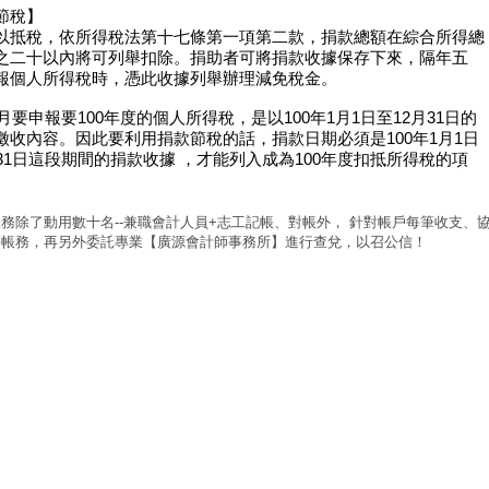
節稅】
以抵稅，依所得稅法第十七條第一項第二款，捐款總額在綜合所得總
之二十以內將可列舉扣除。捐助者可將捐款收據保存下來，隔年五
報個人所得稅時，憑此收據列舉辦理減免稅金。
5月要申報要100年度的個人所得稅，是以100年1月1日至12月31日的
徵收內容。因此要利用捐款節稅的話，捐款日期必須是100年1月1日
月31日這段期間的捐款收據 ，才能列入成為100年度扣抵所得稅的項
務除了動用數十名--兼職會計人員+志工記帳、對帳外， 針對帳戶每筆收支、
等帳務，再另外委託專業【廣源會計師事務所】進行查兌，以召公信！