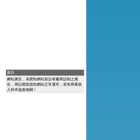
廣告
網站廣告，為贊助網站架設者廠商設制之廣
告，用以開源資助網站正常運作，若有商業收
入與本協會無關！