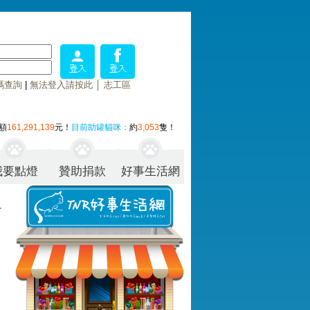
碼查詢
|
無法登入請按此
│
志工區
額
161,291,139
元！
目前助罐貓咪：
約
3,053
隻！
我要點燈
贊助捐款
好事生活網