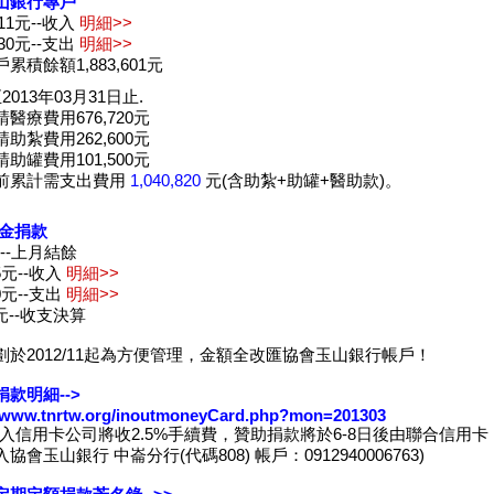
山銀行專戶
,211元--收入
明細>>
,930元--支出
明細>>
累積餘額1,883,601元
2013年03月31日止.
醫療費用676,720元
助紮費用262,600元
助罐費用101,500元
前累計需支出費用
1,040,820
元(含助紮+助罐+醫助款)。
現金捐款
元--上月結餘
95元--收入
明細>>
60元--支出
明細>>
8元--收支決算
劃於2012/11起為方便管理，金額全改匯協會玉山銀行帳戶！
款明細-->
//www.tnrtw.org/inoutmoneyCard.php?mon=201303
收入信用卡公司將收2.5%手續費，贊助捐款將於6-8日後由聯合信用卡
協會玉山銀行 中崙分行(代碼808) 帳戶：0912940006763)