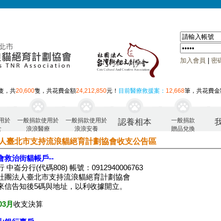
加入會員
|
密
隻，共
20,600
隻，共花費金額
24,212,850
元！
目前醫療救援案：
12,668
筆，共花費金
用於
一般捐款使用於
一般捐款使用於
一般捐款
認養相本
食
浪浪醫療
浪浪安養
贈品兌換
人臺北市支持流浪貓絕育計劃協會收支公告區
會救治街貓帳戶--
 中崙分行(代碼808) 帳號：0912940006763
社團法人臺北市支持流浪貓絕育計劃協會
來信告知後5碼與地址，以利收據開立。
03月
收支決算