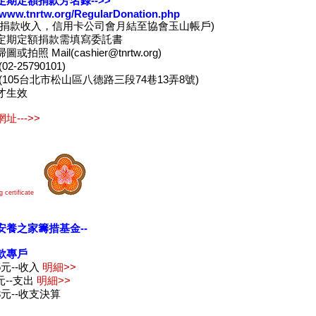
定期定額捐款芳名錄-->>
//www.tnrtw.org/RegularDonation.php
卡捐款收入，信用卡公司會月結至協會玉山帳戶)
定期定額捐款需填寫委託書
或拍照 Mail(cashier@tnrtw.org)
2-25790101)
(105台北市松山區八德路三段74巷13弄8號)
才生效
址--->>
 certificate
安養之家籌措基金--
款專戶
75元--收入
明細>>
8元--支出
明細>>
03元--收支決算