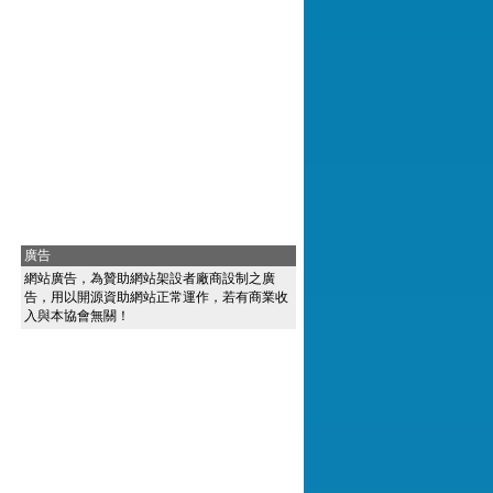
廣告
網站廣告，為贊助網站架設者廠商設制之廣
告，用以開源資助網站正常運作，若有商業收
入與本協會無關！