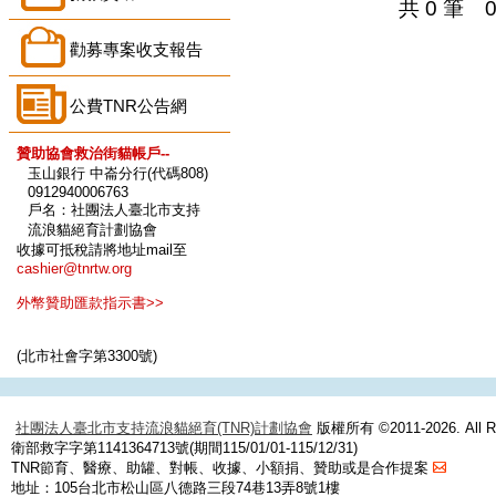
共 0 筆 
勸募專案收支報告
公費TNR公告網
贊助協會救治街貓帳戶--
玉山銀行 中崙分行(代碼808)
0912940006763
戶名：社團法人臺北市支持
流浪貓絕育計劃協會
收據可抵稅請將地址mail至
cashier@tnrtw.org
外幣贊助匯款指示書>>
(北市社會字第3300號)
社團法人臺北市支持流浪貓絕育(TNR)計劃協會
版權所有 ©2011-2026. All Ri
衛部救字字第1141364713號(期間115/01/01-115/12/31)
TNR節育、醫療、助罐、對帳、收據、小額捐、贊助或是合作提案
地址：105台北市松山區八德路三段74巷13弄8號1樓