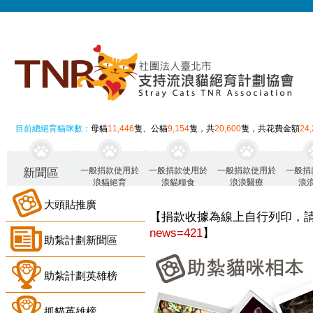
目前總絕育貓咪數：
母貓
11,446
隻、公貓
9,154
隻，共
20,600
隻，共花費金額
24
一般捐款使用於
一般捐款使用於
一般捐款使用於
一般捐
新聞區
浪貓絕育
浪貓糧食
浪浪醫療
浪
大頭貼推廣
【捐款收據為線上自行列印，
news=421
】
助紮計劃新聞區
助紮計劃英雄榜
抓貓英雄榜