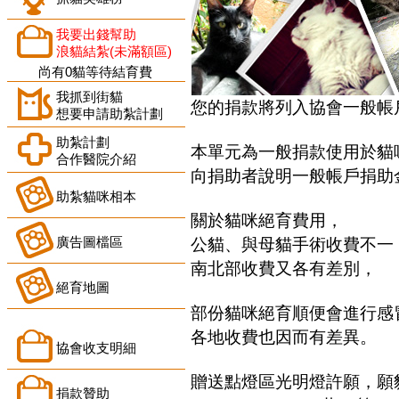
我要出錢幫助
浪貓結紮(未滿額區)
尚有0貓等待結育費
我抓到街貓
您的捐款將列入協會一般帳
想要申請助紮計劃
助紮計劃
本單元為一般捐款使用於貓
合作醫院介紹
向捐助者說明一般帳戶捐助
助紮貓咪相本
關於貓咪絕育費用，
廣告圖檔區
公貓、與母貓手術收費不一
南北部收費又各有差別，
絕育地圖
部份貓咪絕育順便會進行感
各地收費也因而有差異。
協會收支明細
贈送點燈區光明燈許願，願
捐款贊助