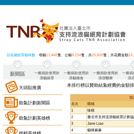
目前總絕育貓咪數：
母貓
11,446
隻、公貓
9,154
隻，共
20,600
隻，共花費金額
24
一般捐款使用於
一般捐款使用於
一般捐款使用於
一般捐
新聞區
浪貓絕育
浪貓糧食
浪浪醫療
浪
本排行榜以贊助結紮經費的金額
大頭貼推廣
助
助紮計劃新聞區
名次
暱稱
1
味精
2
臺北市支持流浪貓絕育計劃協
助紮計劃英雄榜
3
Jane Liao
4
貓咪麻麻
抓貓英雄榜