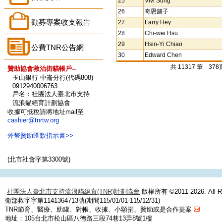
25
Vivi Sung
26
奇恩舖子
勸募專案收支報告
27
Larry Hey
28
Chi-wei Hsu
29
Hsin-Yi Chiao
公費TNR公告網
30
Edward Chen
共 11317 筆 37
贊助協會救治街貓帳戶--
玉山銀行 中崙分行(代碼808)
0912940006763
戶名：社團法人臺北市支持
流浪貓絕育計劃協會
收據可抵稅請將地址mail至
cashier@tnrtw.org
外幣贊助匯款指示書>>
(北市社會字第3300號)
社團法人臺北市支持流浪貓絕育(TNR)計劃協會
版權所有 ©2011-2026. All Ri
衛部救字字第1141364713號(期間115/01/01-115/12/31)
TNR節育、醫療、助罐、對帳、收據、小額捐、贊助或是合作提案
地址：105台北市松山區八德路三段74巷13弄8號1樓