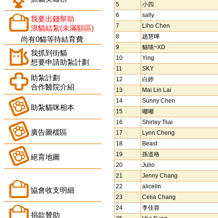
5
小四
6
sally
我要出錢幫助
7
Liho Chen
浪貓結紮(未滿額區)
8
趙慧曄
尚有0貓等待結育費
9
貓喵~XD
我抓到街貓
10
Ying
想要申請助紮計劃
11
SKY
助紮計劃
12
白婷
合作醫院介紹
13
Mai Lin Lai
14
Sunny Chen
助紮貓咪相本
15
嘟嘟
16
Shirley Tsai
廣告圖檔區
17
Lynn Cheng
18
Beast
19
孫道格
絕育地圖
20
Julio
21
Jenny Chang
22
alicelin
協會收支明細
23
Celia Chang
24
李佳蓉
捐款贊助