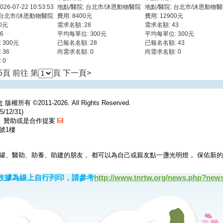
6-07-22 10:53:53
地點/醫院: 台北市/沐恩動物醫院
地點/醫院: 台北市/沐恩動物
 台北市/沐恩動物醫院
費用: 8400元
費用: 12900元
00元
需求名額: 28
需求名額: 43
6
平均每單位: 300元
平均每單位: 300元
 300元
已報名名額: 28
已報名名額: 43
 36
尚需求名額: 0
尚需求名額: 0
 0
5頁 前往 第
頁
下一頁>
會
版權所有 ©2011-2026. All Rights Reserved.
/12/31)
捐、贊助或是合作提案
號1樓
罐、醫助、助養、助建的朋友， 都可以為自己或親友點一盞光明燈， 保佑新
收據為線上自行列印，請參考
http://www.tnrtw.org/news.php?new