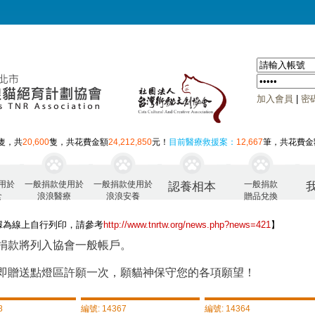
加入會員
|
密
隻，共
20,600
隻，共花費金額
24,212,850
元！
目前醫療救援案：
12,667
筆，共花費金
用於
一般捐款使用於
一般捐款使用於
一般捐款
認養相本
食
浪浪醫療
浪浪安養
贈品兌換
據為線上自行列印，請參考
http://www.tnrtw.org/news.php?news=421
】
捐款將列入協會一般帳戶。
即贈送點燈區許願一次，願貓神保守您的各項願望！
8
編號: 14367
編號: 14364