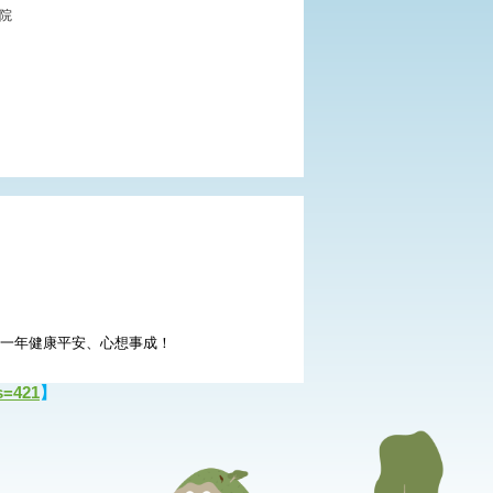
醫院
的一年健康平安、心想事成！
s=421
】