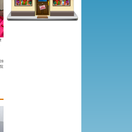
便
分
28
醫院