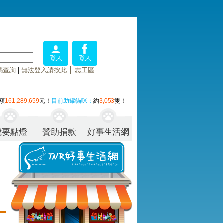
碼查詢
|
無法登入請按此
│
志工區
額
161,289,659
元！
目前助罐貓咪：
約
3,053
隻！
我要點燈
贊助捐款
好事生活網