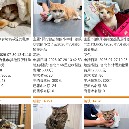
化療食慾稍減退的乳腺
主題: 腎指數超標的小咪咪+淚眼
主題: 治療尿液細菌感染及排
咳嗽的小君子及2026年7月部分
問題的Lucky+2026年7月部
醫藥用品
醫藥用品
6-07-30 12:41:10
花色:
花色:
 台北市/其他院所醫助
申請日期: 2026-07-29 13:42:53
申請日期: 2026-07-27 10:25:
00元
地點/醫院: 台北市/沐恩動物醫院
地點/醫院: 台北市/沐恩動物
8
費用: 6000元
費用: 25800元
 300元
需求名額: 20
需求名額: 86
 48
平均每單位: 300元
平均每單位: 300元
 0
已報名名額: 24
已報名名額: 86
尚需求名額: 0
尚需求名額: 0
2
編號: 14350
編號: 14349