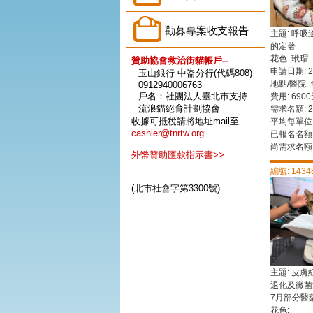
勸募專案收支報告
主題: 呼
的定著
花色: 玳瑁
贊助協會救治街貓帳戶--
申請日期: 202
玉山銀行 中崙分行(代碼808)
地點/醫院:
0912940006763
戶名：社團法人臺北市支持
費用: 690
流浪貓絕育計劃協會
需求名額: 2
收據可抵稅請將地址mail至
平均每單位:
cashier@tnrtw.org
已報名名額:
尚需求名額:
外幣贊助匯款指示書>>
編號: 1434
(北市社會字第3300號)
主題: 皮
退化及黴菌
7月部分醫
花色: