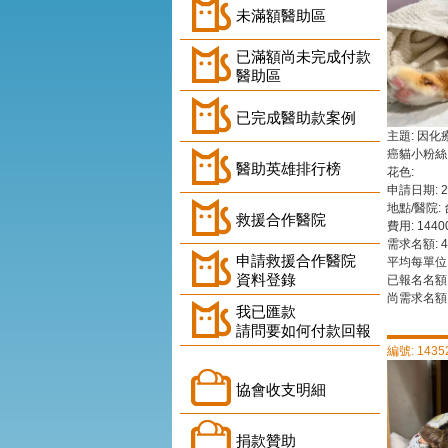
未滿額醫助區
已滿額尚未完成付款
醫助區
已完成醫助款案例
主題: 因
癌貓小粉絲
醫助英雄排行榜
花色:
申請日期: 202
地點/醫院:
救援合作醫院
費用: 144
需求名額: 4
申請救援合作醫院
平均每單位:
資料登錄
已報名名額:
尚需求名額:
我已匯款
請問要如何付款回報
編號: 1435
協會收支明細
捐款贊助