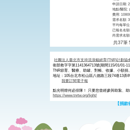
申請日期: 202
地點/醫院:
費用: 108
需求名額: 3
平均每單位:
已報名名額:
尚需求名額:
共37筆 
社團法人臺北市支持流浪貓絕育(TNR)計劃協
衛部救字字第1141364713號(期間115/01/01-115
TNR節育、醫療、助罐、對帳、收據、小額
地址：105台北市松山區八德路三段74巷13弄8
我要訂閱電子報
點光明燈何必排隊！ 只要您曾經參與助紮、助
https://www.tnrtw.org/light/
【捐款