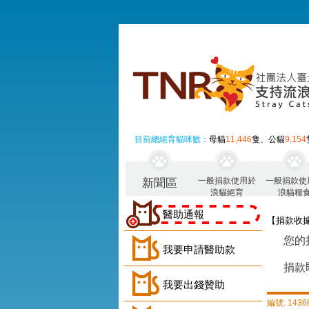
目前總絕育貓咪數：
母貓
11,446
隻、公貓
9,154
一般捐款使用於
一般捐款使
新聞區
浪貓絕育
浪貓糧
醫助通報
【捐款收
您的
我要申請醫助款
捐款
我要出錢贊助
編號: 1436