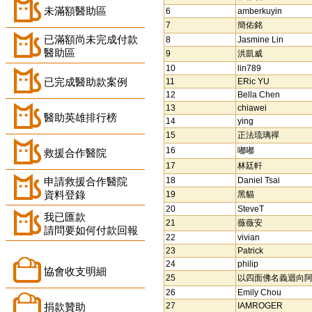
未滿額醫助區
6
amberkuyin
7
簡佑銘
已滿額尚未完成付款
8
Jasmine Lin
醫助區
9
洪凱威
10
lin789
已完成醫助款案例
11
ERic YU
12
Bella Chen
13
chiawei
醫助英雄排行榜
14
ying
15
正法琉璃禪
16
嘟嘟
救援合作醫院
17
林廷軒
申請救援合作醫院
18
Daniel Tsai
資料登錄
19
黑貓
20
SteveT
我已匯款
21
薇薇安
請問要如何付款回報
22
vivian
23
Patrick
24
philip
協會收支明細
25
以四面佛名義迴向
26
Emily Chou
捐款贊助
27
IAMROGER