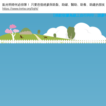
點光明燈何必排隊！ 只要您曾經參與助紮、助罐、醫助、助養、助建的朋友
https://www.tnrtw.org/light/
【捐款收據為線上自行列印，請參