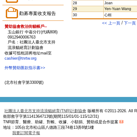
28
Joan
29
Yen-Yuan Wang
勸募專案收支報告
30
心桓
/
<< 上一頁
下一頁 
贊助協會救治街貓帳戶--
玉山銀行 中崙分行(代碼808)
0912940006763
戶名：社團法人臺北市支持
流浪貓絕育計劃協會
收據可抵稅請將地址mail至
cashier@tnrtw.org
外幣贊助匯款指示書>>
(北市社會字第3300號)
社團法人臺北市支持流浪貓絕育(TNR)計劃協會
版權所有 ©2011-2026. All Ri
衛部救字字第1141364713號(期間115/01/01-115/12/31)
TNR節育、醫療、助罐、對帳、收據、小額捐、贊助或是合作提案
地址：105台北市松山區八德路三段74巷13弄8號1樓
我要訂閱電子報