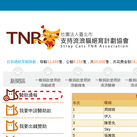
目前總絕育貓咪數：
母貓
11,446
隻、公貓
9,154
隻，共
20,600
隻，共花費金額
24
一般捐款使用於
一般捐款使用於
一般捐款使用於
一般捐
新聞區
浪貓絕育
浪貓糧食
浪浪醫療
浪
醫助通報
名次
暱稱
1
周猩猩
我要申請醫助款
2
伊人
3
陳昱先
我要出錢贊助
4
Sky
5
張雅筑