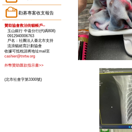
勸募專案收支報告
贊助協會救治街貓帳戶--
玉山銀行 中崙分行(代碼808)
0912940006763
戶名：社團法人臺北市支持
流浪貓絕育計劃協會
收據可抵稅請將地址mail至
cashier@tnrtw.org
外幣贊助匯款指示書>>
(北市社會字第3300號)