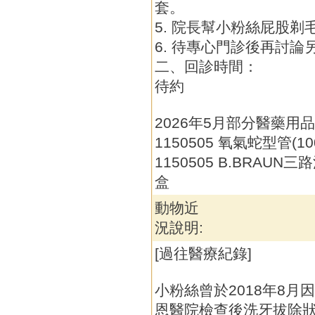
套。
5. 院長幫小粉絲屁股剃
6. 待專心門診後再討
二、回診時間：
待約
2026年5月部分醫藥用
1150505 氧氣蛇型管(10
1150505 B.BRAUN三路
盒
動物近
況說明:
[過往醫療紀錄]
小粉絲曾於2018年8
恩醫院檢查後洗牙拔除