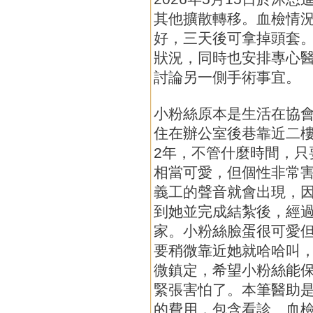
其他擴散轉移。血檢情
好，三天後可拿掉頭套
狀況，同時也安排專心
討論另一側手術事宜。
小粉絲原本是生活在協
住在辦公室後巷靠近二
2年，不管什麼時間，只
相當可愛，但個性非常
義工的聲音就會出現，
到她並完成結紮後，經
家。小粉絲臉蛋很可愛
要稍微靠近她就哈哈叫
微鎮定，希望小粉絲能
緊張害怕了。本筆醫助是2
的費用，包含看診、血檢