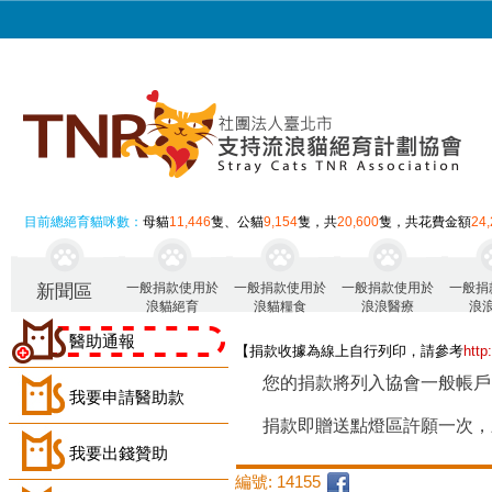
目前總絕育貓咪數：
母貓
11,446
隻、公貓
9,154
隻，共
20,600
隻，共花費金額
24
一般捐款使用於
一般捐款使用於
一般捐款使用於
一般捐
新聞區
浪貓絕育
浪貓糧食
浪浪醫療
浪
醫助通報
【捐款收據為線上自行列印，請參考
http
您的捐款將列入協會一般帳戶
我要申請醫助款
捐款即贈送點燈區許願一次，
我要出錢贊助
編號: 14155