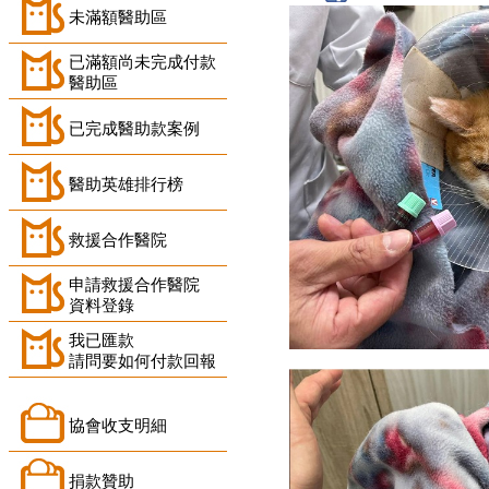
未滿額醫助區
已滿額尚未完成付款
醫助區
已完成醫助款案例
醫助英雄排行榜
救援合作醫院
申請救援合作醫院
資料登錄
我已匯款
請問要如何付款回報
協會收支明細
捐款贊助