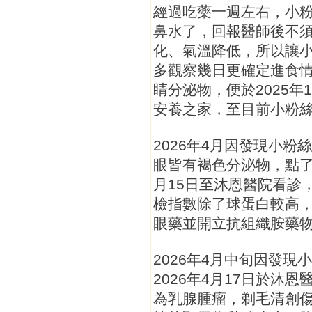
經過吃藥一週左右，小
鼻水了，回報醫師後不
化、氣溫降低，所以讓
多觀察幾日更確定進食
睛分泌物，便於2025
安養之家，至目前小粉
2026年4月因發現小
眼皆有褐色分泌物，點了
月15日至沐恩醫院看診
檢指數除了球蛋白較高
眼藥並開立抗組織胺藥
2026年4月中旬因發
2026年4月17日於沐
為乳腺腫瘤，剃毛清創