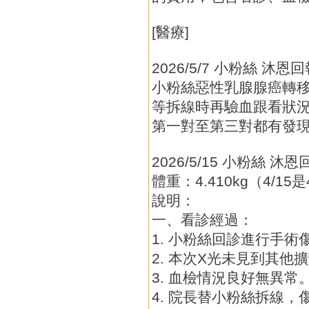
[醫療]
2026/5/7 小粉絲 沐
小粉絲惡性乳腺腺癌轉
等拆線時再驗血跟看狀況
第一對至第三對都有發
2026/5/15 小粉絲 沐
體重：4.410kg（4/15是
說明：
一、看診經過：
1. 小粉絲回診進行手術
2. 本次X光未見到其他
3. 血檢情況良好無異常
4. 院長替小粉絲拆線