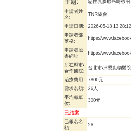
主題:
惡性乳腺腺癌轉移的
申請者姓
TNR協會
名:
申請日期:
2026-05-18 13:28:1
申請者部
https://www.facebo
落格:
申請者臉
https://www.facebo
書網址:
所在縣市/
台北市/沐恩動物醫
合作醫院:
治療費用:
7800元
需求名額:
2
平均每單
300元
位:
已結案
已報名名
26
額: