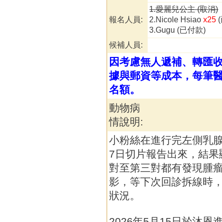
1.愛麗兒公主 (取消)
報名人員:
2.Nicole Hsiao
x25
3.Gugu (已付款)
候補人員:
因考慮無人遞補、轉匯
據與郵資等成本，每筆醫
名額。
動物病
情說明:
小粉絲在進行完左側乳腺
7日切片報告出來，結果
對至第三對都有發現腫
影，等下次回診拆線時，
狀況。
2026年5月15日於沐