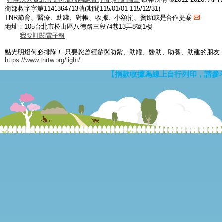
衛部救字字第1141364713號(期間115/01/01-115/12/31)
TNR節育、醫療、助罐、對帳、收據、小額捐、贊助或是合作提案
地址：105台北市松山區八德路三段74巷13弄8號1樓
我要訂閱電子報
點光明燈何必排隊！ 只要您曾經參與助紮、助罐、醫助、助養、助建的朋友
https://www.tnrtw.org/light/
【捐款收據為線上自行列印，請參