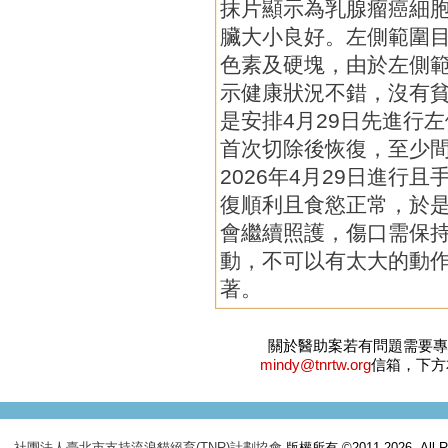
抹片顯示為乳腺瘤癌細
臟大小良好。左側範圍
色素及硬塊，由於左側
示健康狀況不錯，沒有
是安排4月29日先進行
首次切除後恢復，至少
2026年4月29日進行
復順利且食慾正常，於是安
會繼續照護，傷口需保
動，不可以有太大的動
著。
關於醫助案若有問題需要
mindy@tnrtw.org
信箱，下方
社團法人臺北市支持流浪貓絕育(TNR)計劃協會
版權所有 ©2011-2026. All Ri