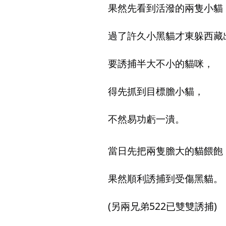
果然先看到活潑的兩隻小貓
過了許久小黑貓才東躲西藏
要誘捕半大不小的貓咪，
得先抓到目標膽小貓，
不然易功虧一潰。
當日先把兩隻膽大的貓餵飽
果然順利誘捕到受傷黑貓。
(另兩兄弟522已雙雙誘捕)