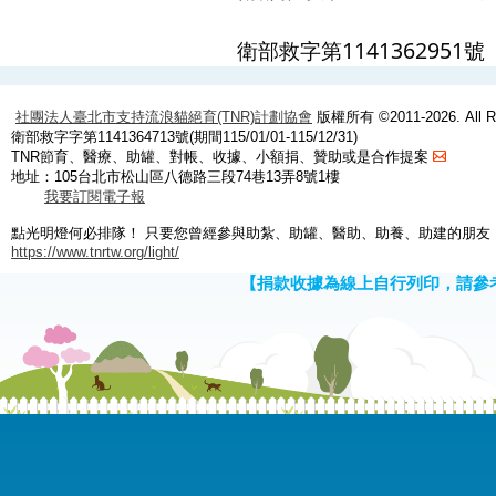
衛部救字第1141362951號
社團法人臺北市支持流浪貓絕育(TNR)計劃協會
版權所有 ©2011-2026. All Ri
衛部救字字第1141364713號(期間115/01/01-115/12/31)
TNR節育、醫療、助罐、對帳、收據、小額捐、贊助或是合作提案
地址：105台北市松山區八德路三段74巷13弄8號1樓
我要訂閱電子報
點光明燈何必排隊！ 只要您曾經參與助紮、助罐、醫助、助養、助建的朋友
https://www.tnrtw.org/light/
【捐款收據為線上自行列印，請參