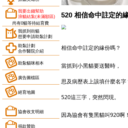
我要出錢幫助
520 相信命中註定的
浪貓結紮(未滿額區)
尚有0貓等待結育費
我抓到街貓
想要申請助紮計劃
助紮計劃
相信命中註定的緣份嗎？
合作醫院介紹
助紮貓咪相本
當抓到小黑貓要送醫時，
廣告圖檔區
思及病歷表上該填什麼名字
絕育地圖
520這三字，突然閃現。
協會收支明細
因為協會有隻黑貓叫920啊
捐款贊助