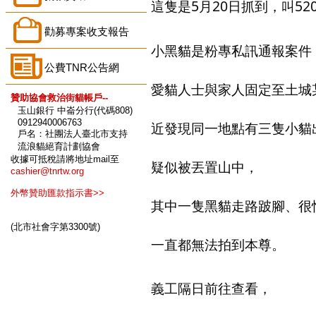
這隻是5月20日抓到，叫5
勸募專案收支報告
小黑貓是粉專私訊通報案件
公費TNR公告網
愛貓人士與家人固定至土城
贊助協會救治街貓帳戶--
玉山銀行 中崙分行(代碼808)
0912940006763
近發現同一地點有三隻小貓
戶名：社團法人臺北市支持
流浪貓絕育計劃協會
收據可抵稅請將地址mail至
疑似被丟置山中，
cashier@tnrtw.org
外幣贊助匯款指示書>>
其中一隻黑貓走路跛腳、很
(北市社會字第3300號)
一直都無法拍到本尊。
義工隔日前往查看，