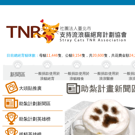
目前總絕育貓咪數：
母貓
11,446
隻、公貓
9,154
隻，共
20,600
隻，共花費金額
24
一般捐款使用於
一般捐款使用於
一般捐款使用於
一般捐
新聞區
浪貓絕育
浪貓糧食
浪浪醫療
浪
大頭貼推廣
助紮計劃新聞區
助紮計劃英雄榜
抓貓英雄榜