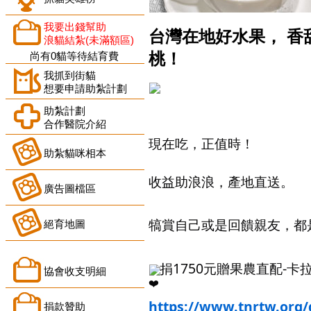
我要出錢幫助
台灣在地好水果， 香
浪貓結紮(未滿額區)
桃！
尚有0貓等待結育費
我抓到街貓
想要申請助紮計劃
助紮計劃
合作醫院介紹
現在吃，正值時！
助紮貓咪相本
收益助浪浪，產地直送。
廣告圖檔區
犒賞自己或是回饋親友，都
絕育地圖
️捐1750元贈果農直配-
協會收支明細
https://www.tnrtw.org/
捐款贊助