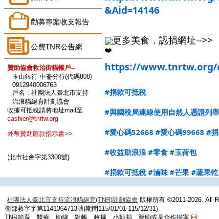
&Aid=14146
勸募專案收支報告
️更多美食，認捐網址-->>
公費TNR公告網
https://www.tnrtw.org/
贊助協會救治街貓帳戶--
玉山銀行 中崙分行(代碼808)
0912940006763
#捐款可抵稅
戶名：社團法人臺北市支持
流浪貓絕育計劃協會
收據可抵稅請將地址mail至
#與國稅局連線使用自然人憑證列
cashier@tnrtw.org
#愛心碼52668
#愛心碼99668
#
外幣贊助匯款指示書>>
#收益助浪浪
#零食
#玉荷包
(北市社會字第3300號)
#捐款可抵稅
#滷味
#芒果
#蔬果乾
社團法人臺北市支持流浪貓絕育(TNR)計劃協會
版權所有 ©2011-2026. All Ri
衛部救字字第1141364713號(期間115/01/01-115/12/31)
TNR節育、醫療、助罐、對帳、收據、小額捐、贊助或是合作提案