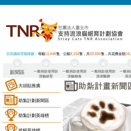
目前總絕育貓咪數：
母貓
11,446
隻、公貓
9,154
隻，共
20,600
隻，共花費金額
24
一般捐款使用於
一般捐款使用於
一般捐款使用於
一般捐
新聞區
浪貓絕育
浪貓糧食
浪浪醫療
浪
大頭貼推廣
助紮計劃新聞區
助紮計劃英雄榜
抓貓英雄榜