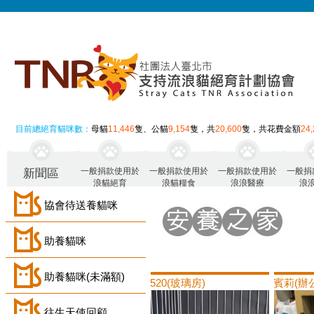
目前總絕育貓咪數：
母貓
11,446
隻、公貓
9,154
隻，共
20,600
隻，共花費金額
24
一般捐款使用於
一般捐款使用於
一般捐款使用於
一般捐
新聞區
浪貓絕育
浪貓糧食
浪浪醫療
浪
協會待送養貓咪
助養貓咪
助養貓咪(未滿額)
520(玻璃房)
賓莉(辦
往生天使回顧