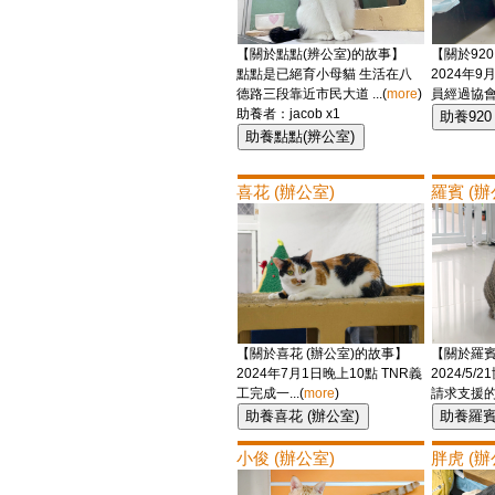
【關於點點(辨公室)的故事】
【關於920
點點是已絕育小母貓 生活在八
2024年9
德路三段靠近市民大道 ...(
more
)
員經過協會辦
助養者：jacob x1
喜花 (辦公室)
羅賓 (辦
【關於喜花 (辦公室)的故事】
【關於羅賓
2024年7月1日晚上10點 TNR義
2024/5
工完成一...(
more
)
請求支援的通
小俊 (辦公室)
胖虎 (辦