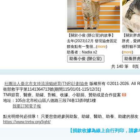
【關於小俊 (辦公室)的故事】
【關於胖虎
去年(2023)12月 發現協會固定
胖虎，愛
餵食點有一隻很...(
more
)
個對貓不算
助養者：Nadia x2
(
more
)
共 140 筆 8
社團法人臺北市支持流浪貓絕育(TNR)計劃協會
版權所有 ©2011-2026. All Ri
衛部救字字第1141364713號(期間115/01/01-115/12/31)
TNR節育、醫療、助罐、對帳、收據、小額捐、贊助或是合作提案
地址：105台北市松山區八德路三段74巷13弄8號1樓
我要訂閱電子報
點光明燈何必排隊！ 只要您曾經參與助紮、助罐、醫助、助養、助建的朋友
https://www.tnrtw.org/light/
【捐款收據為線上自行列印，請參