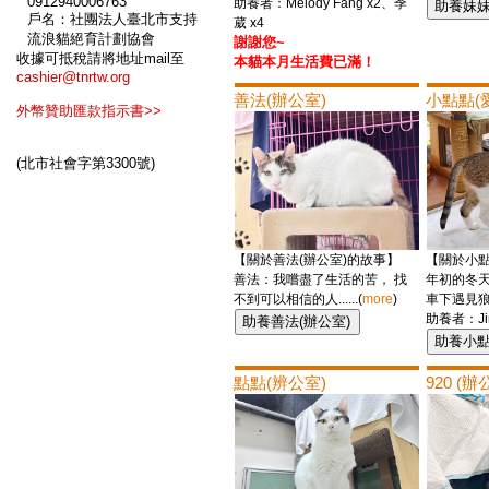
0912940006763
助養者：Melody Fang x2、季
戶名：社團法人臺北市支持
葳 x4
流浪貓絕育計劃協會
謝謝您~
收據可抵稅請將地址mail至
本貓本月生活費已滿！
cashier@tnrtw.org
善法(辦公室)
小點點(
外幣贊助匯款指示書>>
(北市社會字第3300號)
【關於善法(辦公室)的故事】
【關於小點
善法：我嚐盡了生活的苦， 找
年初的冬天
不到可以相信的人......(
more
)
車下遇見狼狽
助養者：Ji
點點(辨公室)
920 (辦