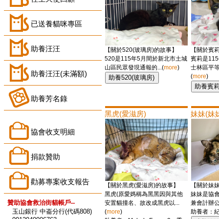
已送養貓咪專區
助養汪汪
【關於520(玻璃房)的故事】
【關於賓莉
520是115年5月間於新北市土城
賓莉是11
山區民眾發現通報的...(
more
)
士林區平等
助養汪汪(未滿額)
(
more
)
助養芳名錄
黑虎(愛滋房)
妹妹(妹
協會收支明細
捐款贊助
勸募專案收支報告
【關於黑虎(愛滋房)的故事】
【關於妹妹
黑虎(原愛媽稱為黑黑因與其他
妹妹是協會
贊助協會救治街貓帳戶--
安置貓撞名、故改成黑虎以...
兼會計辦公室
玉山銀行 中崙分行(代碼808)
(
more
)
助養者：紀