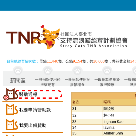
目前總絕育貓咪數：
母貓
11,446
隻、公貓
9,154
隻，共
20,600
隻，共花費金額
24
一般捐款使用於
一般捐款使用於
一般捐款使用於
一般捐
新聞區
浪貓絕育
浪貓糧食
浪浪醫療
浪
醫助通報
名次
暱稱
31
陳綾綾
我要申請醫助款
32
林小豬
33
Ingham Kao
我要出錢贊助
34
lavinia
35
Amber Shih