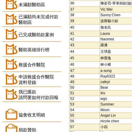
36
陳姿霓-單筆捐款(協
未滿額醫助區
37
Vic Wei
38
Sunny Chen
已滿額尚未完成付款
39
波斯貓小娃
醫助區
40
無名氏
41
Laura
已完成醫助款案例
42
Naommi
43
羅潘
醫助英雄排行榜
44
王琇盈
45
林螢逸
救援合作醫院
46
林小豬
47
a-song
申請救援合作醫院
48
Ray0322
資料登錄
49
cafeyi
50
Bear
我已匯款
51
Iris
請問要如何付款回報
52
wgs
53
Summer
54
Moon
協會收支明細
55
Angel Lin
56
nicole chen
57
小四
捐款贊助