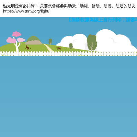
點光明燈何必排隊！ 只要您曾經參與助紮、助罐、醫助、助養、助建的朋友
https://www.tnrtw.org/light/
【捐款收據為線上自行列印，請參