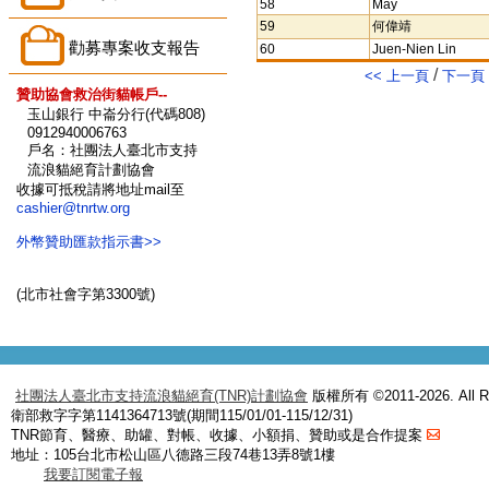
58
May
59
何偉靖
勸募專案收支報告
60
Juen-Nien Lin
/
<< 上一頁
下一頁 
贊助協會救治街貓帳戶--
玉山銀行 中崙分行(代碼808)
0912940006763
戶名：社團法人臺北市支持
流浪貓絕育計劃協會
收據可抵稅請將地址mail至
cashier@tnrtw.org
外幣贊助匯款指示書>>
(北市社會字第3300號)
社團法人臺北市支持流浪貓絕育(TNR)計劃協會
版權所有 ©2011-2026. All Ri
衛部救字字第1141364713號(期間115/01/01-115/12/31)
TNR節育、醫療、助罐、對帳、收據、小額捐、贊助或是合作提案
地址：105台北市松山區八德路三段74巷13弄8號1樓
我要訂閱電子報