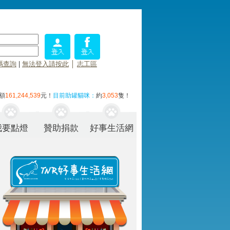
碼查詢
|
無法登入請按此
│
志工區
額
161,244,539
元！
目前助罐貓咪：
約
3,053
隻！
我要點燈
贊助捐款
好事生活網