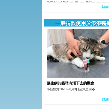
愛呷肉凍乾新鮮、無添加， 貓咪...
詳細
一般捐款使用於浪浪醫
讓生病的貓咪有活下去的機會
小點點於2026年8月3日至沐恩回�.....
詳細