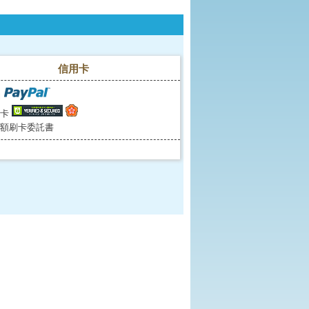
信用卡
l
卡
額刷卡委託書