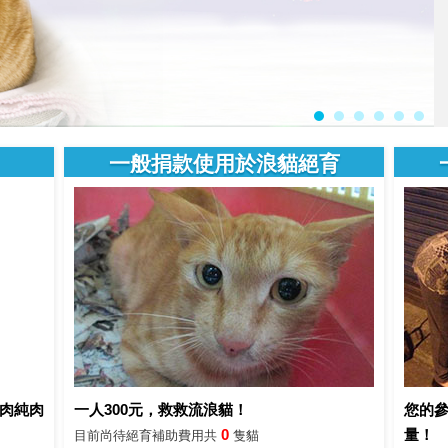
一般捐款使用於浪貓絕育
肉純肉
一人300元，救救流浪貓！
您的參
0
量！
目前尚待絕育補助費用共
隻貓