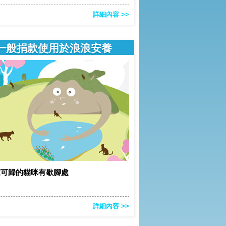
詳細內容 >>
一般捐款使用於浪浪安養
家可歸的貓咪有歇腳處
詳細內容 >>