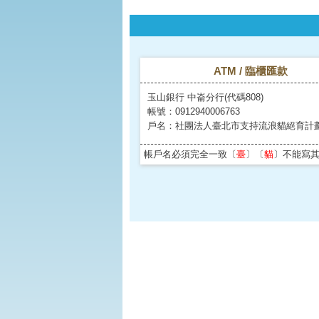
ATM / 臨櫃匯款
玉山銀行 中崙分行(代碼808)
帳號：0912940006763
戶名：社團法人臺北市支持流浪貓絕育計
帳戶名必須完全一致〔
臺
〕〔
貓
〕不能寫