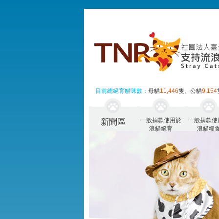
目前總絕育貓咪數：
母貓
11,446
隻、公貓
9,154
一般捐款使用於
一般捐款使
新聞區
浪貓絕育
浪貓糧