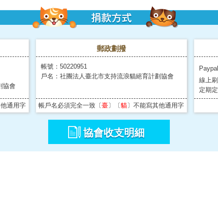
郵政劃撥
帳號：50220951
Paypa
戶名：社團法人臺北市支持流浪貓絕育計劃協會
線上刷
劃協會
定期定
其他通用字
帳戶名必須完全一致〔
臺
〕〔
貓
〕不能寫其他通用字
協會收支明細