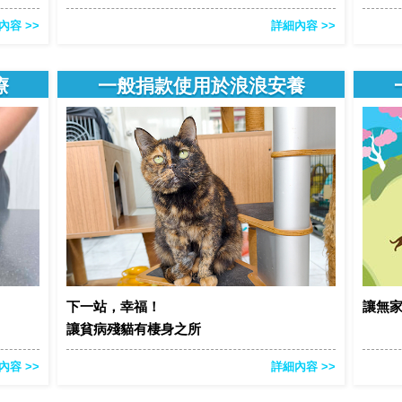
內容 >>
詳細內容 >>
療
一般捐款使用於浪浪安養
下一站，幸福！
讓無
讓貧病殘貓有棲身之所
內容 >>
詳細內容 >>