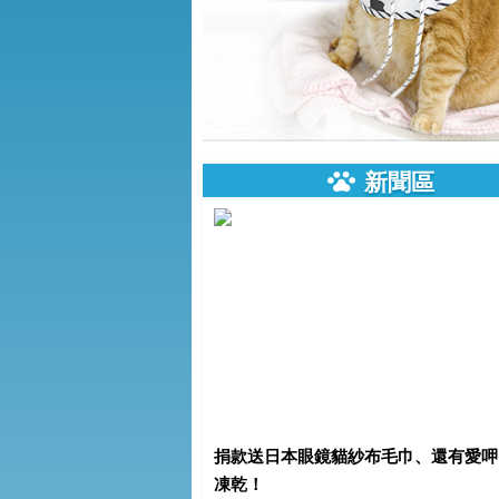
新聞區
捐款送日本眼鏡貓紗布毛巾、還有愛呷
凍乾！