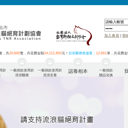
加入會員
|
密
隻，共
20,600
隻，共花費金額
24,212,850
元！
目前醫療救援案：
12,661
筆，共花費金
用於
一般捐款使用於
一般捐款使用於
一般捐款
認養相本
食
浪浪醫療
浪浪安養
贈品兌換