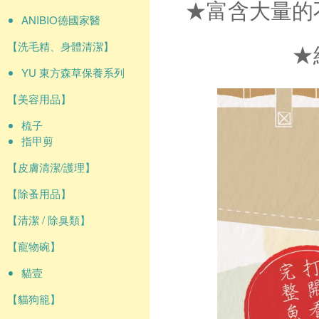
★富含大量的
ANIBIO德國家醫
【洗毛精、身體清潔】
★
YU 東方森草保養系列
【美容用品】
梳子
指甲剪
【皮膚清潔/護理】
【除蚤用品】
【清潔 / 除臭類】
【寵物碗】
貓壹
【貓狗籠】