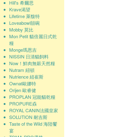
Hill's 希爾思
Krave渴望
Lifetime 萊馥特
Loveabowl囍碗
Mobby 莫比
Mon Petit 貓倍麗日式乾
糧
Monge瑪恩吉
NISSIN 日清貓飼料
Now！鮮肉無穀天然糧
Nutram 紐頓
Nutrience 紐崔斯
Ownat歐娜特
Orijen 歐睿健
PROPLAN 冠能貓乾糧
PROPURE猋
ROYAL CANIN法國皇家
SOLUTION 耐吉斯
Taste of the Wild 海陸饗
宴