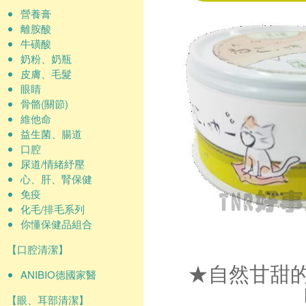
營養膏
離胺酸
牛磺酸
奶粉、奶瓶
皮膚、毛髮
眼睛
骨骼(關節)
維他命
益生菌、腸道
口腔
尿道/情緒紓壓
心、肝、腎保健
免疫
化毛/排毛系列
你懂保健品組合
【口腔清潔】
★自然甘甜
ANIBIO德國家醫
【眼、耳部清潔】