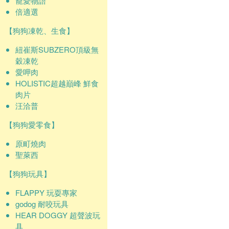
寵愛物語
倍適選
【狗狗凍乾、生食】
紐崔斯SUBZERO頂級無
穀凍乾
愛呷肉
HOLISTIC超越巔峰 鮮食
肉片
汪洽普
【狗狗愛零食】
原町燒肉
聖萊西
【狗狗玩具】
FLAPPY 玩耍專家
godog 耐咬玩具
HEAR DOGGY 超聲波玩
具