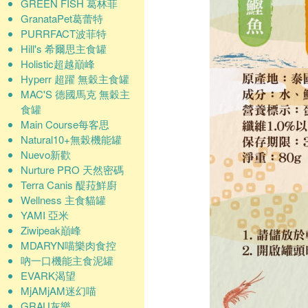
GREEN FISH 葛林菲
GranataPet葛蕾特
PURRFACT波菲特
Hill's 希爾思主食罐
Holistic超越巔峰
Hyperr 超躍 無穀主食罐
MAC'S 德國馬克 無穀主
食罐
Main Course每客思
Natural10+無榖機能罐
Nuevo新歡
Nurture PRO 天然密碼
Terra Canis 醍菈鮮廚
Wellness 主食貓罐
YAMI 亞米
Ziwipeak巔峰
MDARYN喵樂肉食控
吶一口機能主食泥罐
EVARK渴望
MjAMjAM迷幻喵
GRAU灰樂