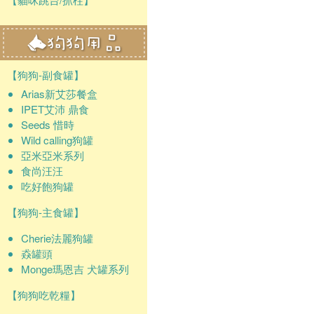
【狗狗-副食罐】
Arias新艾莎餐盒
IPET艾沛 鼎食
Seeds 惜時
Wild calling狗罐
亞米亞米系列
食尚汪汪
吃好飽狗罐
【狗狗-主食罐】
Cherie法麗狗罐
猋罐頭
Monge瑪恩吉 犬罐系列
【狗狗吃乾糧】