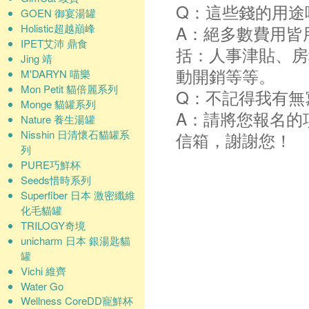
Q：這些錢的用途
GOEN 御宴湯罐
Holistic超越巔峰
A：絕多數費用皆
IPET艾沛 鼎食
括：人事津貼、房
Jing 靖
動開銷等等。
M'DARYN 喵樂
Mon Petit 貓倍麗系列
Q：不記得我有無
Monge 貓罐系列
A：請將您報名的
Nature 養生湯罐
Nisshin 日清懷石貓罐系
信箱，謝謝您！
列
PURE巧鮮杯
Seeds惜時系列
Superfiber 日本 激密纖維
化毛貓罐
TRILOGY奇境
unicharm 日本 銀湯匙貓
罐
Vichi 維齊
Water Go
Wellness CoreDD寵鮮杯