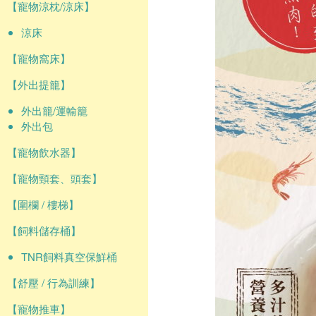
【寵物涼枕/涼床】
涼床
【寵物窩床】
【外出提籠】
外出籠/運輸籠
外出包
【寵物飲水器】
【寵物頸套、頭套】
【圍欄 / 樓梯】
【飼料儲存桶】
TNR飼料真空保鮮桶
【舒壓 / 行為訓練】
【寵物推車】