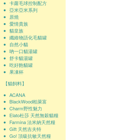
卡蘿毛球控制配方
亞米亞米系列
原燒
愛情貴族
貓皇族
纖維物語化毛貓罐
自然小貓
吶一口貓湯罐
舒卡貓湯罐
吃好飽貓罐
果凍杯
【貓飼料】
ACANA
BlackWood柏萊富
Charm野性魅力
Elato杜莎 天然無穀貓糧
Farmina 法米納天然糧
Gift 天然吉夫特
Go! 頂級抗敏天然糧