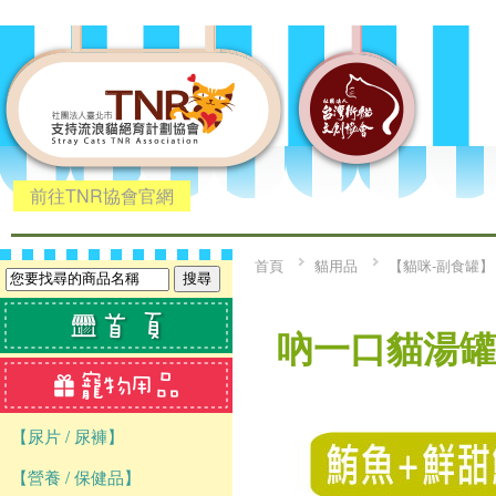
前往TNR協會官網
首頁
貓用品
【貓咪-副食罐】
吶一口貓湯罐 
【尿片 / 尿褲】
【營養 / 保健品】