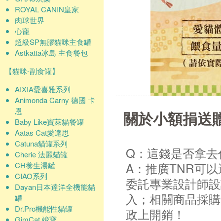
ROYAL CANIN皇家
肉球世界
心寵
超級SP無膠貓咪主食罐
Astkatta冰島 主食餐包
【貓咪-副食罐】
AIXIA愛喜雅系列
Animonda Carny 德國 卡
恩
關於小額捐送
Baby Like寶萊貓餐罐
Aatas Cat愛達思
Catuna貓罐系列
Q：這錢是否拿去
Cherie 法麗貓罐
A：推廣TNR可
CH養生湯罐
CIAO系列
委託專業設計師設
Dayan日本達洋全機能貓
入；相關商品採購
罐
Dr.Pro機能性貓罐
政上開銷！
GimCat 竣寶