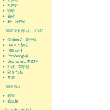
松木砂
球砂
礦砂
花生殼貓砂
【貓咪便盆(砂盆)、砂鏟】
Golden Cat黃金貓
HAGEN赫根
IRIS系列
PeeWee必威
Unicharm日本嬌聯
砂鏟、落砂墊
除臭/防黏
雙層
【貓咪抓板】
貓壹
貓抓板
【貓咪跳台/抓柱】