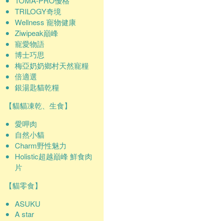
TOMA-PRO優格
TRILOGY奇境
Wellness 寵物健康
Ziwipeak巔峰
寵愛物語
博士巧思
梅亞奶奶鄉村天然寵糧
倍適選
銀湯匙貓乾糧
【貓貓凍乾、生食】
愛呷肉
自然小貓
Charm野性魅力
Holistic超越巔峰 鮮食肉
片
【貓零食】
ASUKU
A star