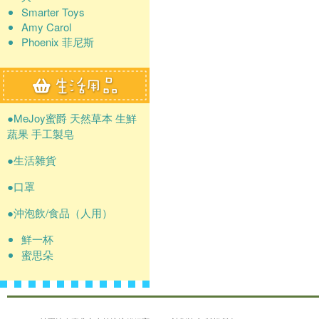
Smarter Toys
Amy Carol
Phoenix 菲尼斯
●MeJoy蜜爵 天然草本 生鮮
蔬果 手工製皂
●生活雜貨
●口罩
●沖泡飲/食品（人用）
鮮一杯
蜜思朵