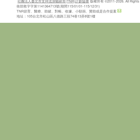
社團法人臺北市支持流浪貓絕育(TNR)計劃協會
版權所有 ©2011-2026. All Rights 
衛部救字字第1141364713號(期間115/01/01-115/12/31)
TNR節育、醫療、助罐、對帳、收據、小額捐、贊助或是合作提案
地址：105台北市松山區八德路三段74巷13弄8號1樓