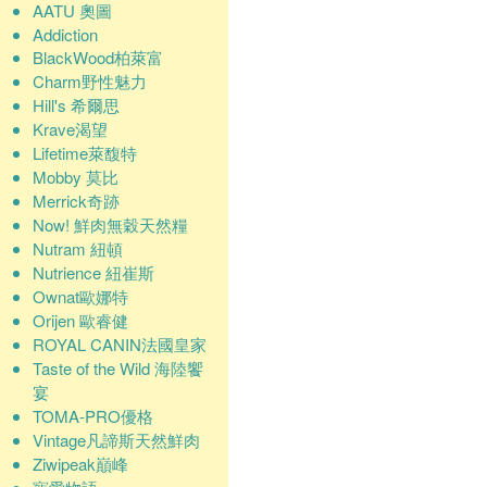
AATU 奧圖
Addiction
BlackWood柏萊富
Charm野性魅力
Hill's 希爾思
Krave渴望
Lifetime萊馥特
Mobby 莫比
Merrick奇跡
Now! 鮮肉無穀天然糧
Nutram 紐頓
Nutrience 紐崔斯
Ownat歐娜特
Orijen 歐睿健
ROYAL CANIN法國皇家
Taste of the Wild 海陸饗
宴
TOMA-PRO優格
Vintage凡諦斯天然鮮肉
Ziwipeak巔峰