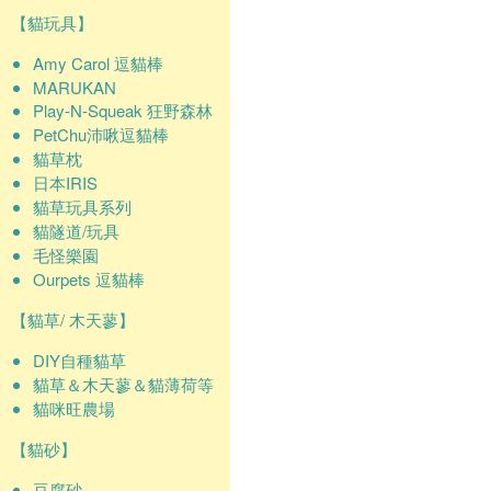
【貓玩具】
Amy Carol 逗貓棒
MARUKAN
Play-N-Squeak 狂野森林
PetChu沛啾逗貓棒
貓草枕
日本IRIS
貓草玩具系列
貓隧道/玩具
毛怪樂園
Ourpets 逗貓棒
【貓草/ 木天蓼】
DIY自種貓草
貓草＆木天蓼＆貓薄荷等
貓咪旺農場
【貓砂】
豆腐砂