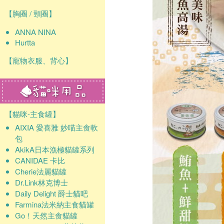
【胸圈 / 頸圈】
ANNA NINA
Hurtta
【寵物衣服、背心】
【貓咪-主食罐】
AIXIA 愛喜雅 妙喵主食軟
包
AkikA日本漁極貓罐系列
CANIDAE 卡比
Cherie法麗貓罐
Dr.Link林克博士
Daily Delight 爵士貓吧
Farmina法米納主食貓罐
Go！天然主食貓罐