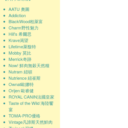
AATU 奧圖
Addiction
BlackWood柏萊富
Charm野性魅力
Hill's 希爾思
Krave渴望
Lifetime萊馥特
Mobby 莫比
Merrick奇跡
Now! 鮮肉無穀天然糧
Nutram 紐頓
Nutrience 紐崔斯
Ownat歐娜特
Orijen 歐睿健
ROYAL CANIN法國皇家
Taste of the Wild 海陸饗
宴
TOMA-PRO優格
Vintage凡諦斯天然鮮肉