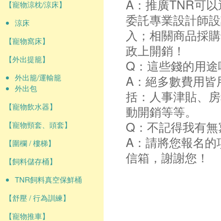
A：推廣TNR可
【寵物涼枕/涼床】
委託專業設計師設
涼床
入；相關商品採購
【寵物窩床】
政上開銷！
【外出提籠】
Q：這些錢的用途
外出籠/運輸籠
A：絕多數費用皆
外出包
括：人事津貼、房
【寵物飲水器】
動開銷等等。
Q：不記得我有無
【寵物頸套、頭套】
A：請將您報名的
【圍欄 / 樓梯】
信箱，謝謝您！
【飼料儲存桶】
TNR飼料真空保鮮桶
【舒壓 / 行為訓練】
【寵物推車】