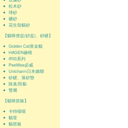
松木砂
球砂
礦砂
花生殼貓砂
【貓咪便盆(砂盆)、砂鏟】
Golden Cat黃金貓
HAGEN赫根
IRIS系列
PeeWee必威
Unicharm日本嬌聯
砂鏟、落砂墊
除臭/防黏
雙層
【貓咪抓板】
卡特喵喵
貓壹
貓抓板