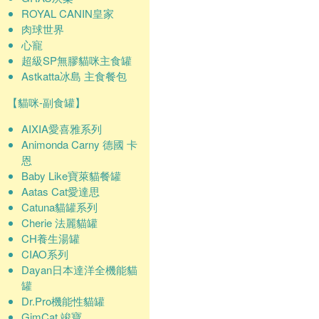
ROYAL CANIN皇家
肉球世界
心寵
超級SP無膠貓咪主食罐
Astkatta冰島 主食餐包
【貓咪-副食罐】
AIXIA愛喜雅系列
Animonda Carny 德國 卡
恩
Baby Like寶萊貓餐罐
Aatas Cat愛達思
Catuna貓罐系列
Cherie 法麗貓罐
CH養生湯罐
CIAO系列
Dayan日本達洋全機能貓
罐
Dr.Pro機能性貓罐
GimCat 竣寶