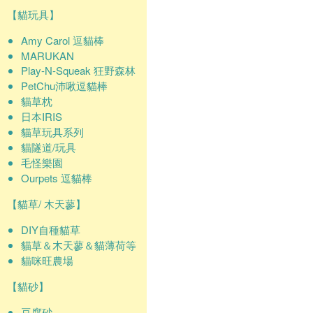
【貓玩具】
Amy Carol 逗貓棒
MARUKAN
Play-N-Squeak 狂野森林
PetChu沛啾逗貓棒
貓草枕
日本IRIS
貓草玩具系列
貓隧道/玩具
毛怪樂園
Ourpets 逗貓棒
【貓草/ 木天蓼】
DIY自種貓草
貓草＆木天蓼＆貓薄荷等
貓咪旺農場
【貓砂】
豆腐砂