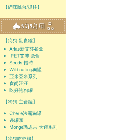
【貓咪跳台/抓柱】
【狗狗-副食罐】
Arias新艾莎餐盒
IPET艾沛 鼎食
Seeds 惜時
Wild calling狗罐
亞米亞米系列
食尚汪汪
吃好飽狗罐
【狗狗-主食罐】
Cherie法麗狗罐
猋罐頭
Monge瑪恩吉 犬罐系列
【狗狗吃乾糧】