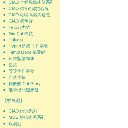
CIAO 本鰹燒魚柳條系列
CIAO啾嚕迷你捲心塊
CIAO 啾嚕高湯四連包
CIAO 柴魚片
Felix菲力貓
GimCat 竣寶
Hulucat
Hyperr超躍 手作零食
Temptations 喵愛餡
日本藍蟹肉絲
喜躍
等等手作零食
自然小貓
驕傲貓 Cat Glory
唯寶機能潔牙餅
【貓肉泥】
CIAO 肉泥系列
Miaw 妙喵肉泥系列
銀湯匙