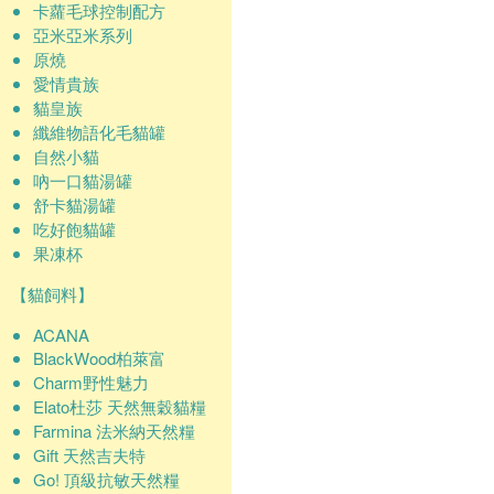
卡蘿毛球控制配方
亞米亞米系列
原燒
愛情貴族
貓皇族
纖維物語化毛貓罐
自然小貓
吶一口貓湯罐
舒卡貓湯罐
吃好飽貓罐
果凍杯
【貓飼料】
ACANA
BlackWood柏萊富
Charm野性魅力
Elato杜莎 天然無穀貓糧
Farmina 法米納天然糧
Gift 天然吉夫特
Go! 頂級抗敏天然糧