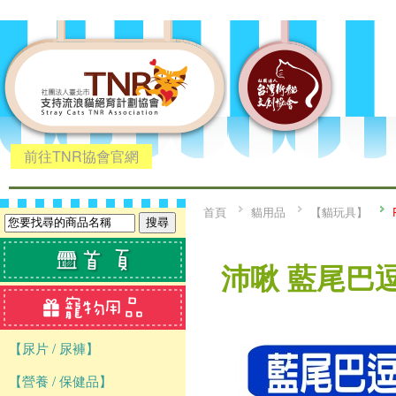
前往TNR協會官網
首頁
貓用品
【貓玩具】
沛啾 藍尾巴逗貓
【尿片 / 尿褲】
【營養 / 保健品】