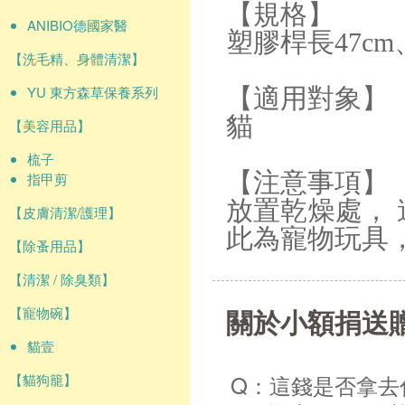
【規格】
ANIBIO德國家醫
塑膠桿長47cm
【洗毛精、身體清潔】
YU 東方森草保養系列
【適用對象】
貓
【美容用品】
梳子
【注意事項】
指甲剪
放置乾燥處，
【皮膚清潔/護理】
此為寵物玩具
【除蚤用品】
【清潔 / 除臭類】
關於小額捐送
【寵物碗】
貓壹
Q：這錢是否拿去
【貓狗籠】