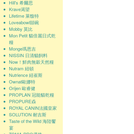
Hill's 希爾思
Krave渴望
Lifetime 萊馥特
Loveabowl囍碗
Mobby 莫比
Mon Petit 貓倍麗日式乾
糧
Monge瑪恩吉
NISSIN 日清貓飼料
Now！鮮肉無穀天然糧
Nutram 紐頓
Nutrience 紐崔斯
Ownat歐娜特
Orijen 歐睿健
PROPLAN 冠能貓乾糧
PROPURE猋
ROYAL CANIN法國皇家
SOLUTION 耐吉斯
Taste of the Wild 海陸饗
宴