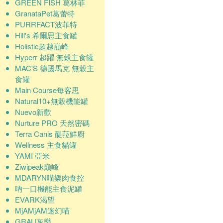
GREEN FISH 葛林菲
GranataPet葛蕾特
PURRFACT波菲特
Hill's 希爾思主食罐
Holistic超越巔峰
Hyperr 超躍 無穀主食罐
MAC'S 德國馬克 無穀主
食罐
Main Course每客思
Natural10+無榖機能罐
Nuevo新歡
Nurture PRO 天然密碼
Terra Canis 醍菈鮮廚
Wellness 主食貓罐
YAMI 亞米
Ziwipeak巔峰
MDARYN喵樂肉食控
吶一口機能主食泥罐
EVARK渴望
MjAMjAM迷幻喵
GRAU灰樂