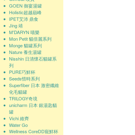
GOEN 御宴湯罐
Holistic超越巔峰
IPET艾沛 鼎食
Jing 靖
M'DARYN 喵樂
Mon Petit 貓倍麗系列
Monge 貓罐系列
Nature 養生湯罐
Nisshin 日清懷石貓罐系
列
PURE巧鮮杯
Seeds惜時系列
Superfiber 日本 激密纖維
化毛貓罐
TRILOGY奇境
unicharm 日本 銀湯匙貓
罐
Vichi 維齊
Water Go
Wellness CoreDD寵鮮杯