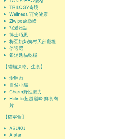
TOMA-PRO優格
TRILOGY奇境
Wellness 寵物健康
Ziwipeak巔峰
寵愛物語
博士巧思
梅亞奶奶鄉村天然寵糧
倍適選
銀湯匙貓乾糧
【貓貓凍乾、生食】
愛呷肉
自然小貓
Charm野性魅力
Holistic超越巔峰 鮮食肉
片
【貓零食】
ASUKU
A star