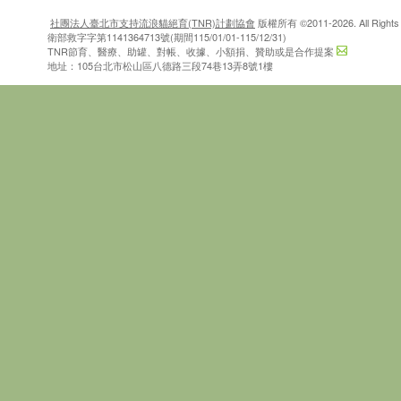
社團法人臺北市支持流浪貓絕育(TNR)計劃協會
版權所有 ©2011-2026. All Rights 
衛部救字字第1141364713號(期間115/01/01-115/12/31)
TNR節育、醫療、助罐、對帳、收據、小額捐、贊助或是合作提案
地址：105台北市松山區八德路三段74巷13弄8號1樓