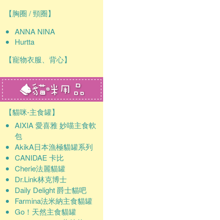
【胸圈 / 頸圈】
ANNA NINA
Hurtta
【寵物衣服、背心】
【貓咪-主食罐】
AIXIA 愛喜雅 妙喵主食軟
包
AkikA日本漁極貓罐系列
CANIDAE 卡比
Cherie法麗貓罐
Dr.Link林克博士
Daily Delight 爵士貓吧
Farmina法米納主食貓罐
Go！天然主食貓罐