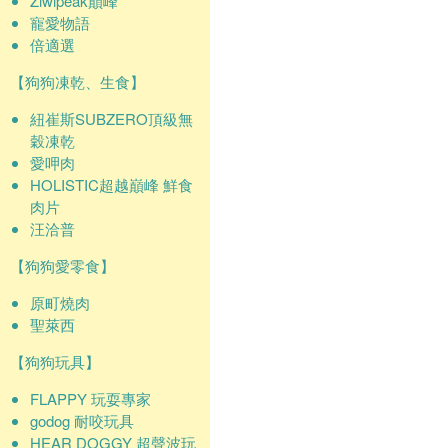
Ziwipeak巔峰
寵愛物語
倍適選
【狗狗凍乾、生食】
紐崔斯SUBZERO頂級無
穀凍乾
愛呷肉
HOLISTIC超越巔峰 鮮食
肉片
汪洽普
【狗狗愛零食】
原町燒肉
聖萊西
【狗狗玩具】
FLAPPY 玩耍專家
godog 耐咬玩具
HEAR DOGGY 超聲波玩