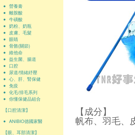
營養膏
離胺酸
牛磺酸
奶粉、奶瓶
皮膚、毛髮
眼睛
骨骼(關節)
維他命
益生菌、腸道
口腔
尿道/情緒紓壓
心、肝、腎保健
免疫
化毛/排毛系列
你懂保健品組合
【口腔清潔】
【成分】
帆布、羽毛、
ANIBIO德國家醫
【眼、耳部清潔】