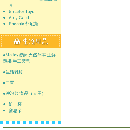
具
Smarter Toys
Amy Carol
Phoenix 菲尼斯
●MeJoy蜜爵 天然草本 生鮮
蔬果 手工製皂
●生活雜貨
●口罩
●沖泡飲/食品（人用）
鮮一杯
蜜思朵