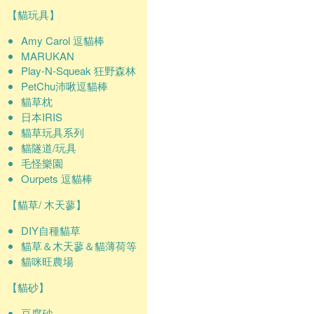
【貓玩具】
Amy Carol 逗貓棒
MARUKAN
Play-N-Squeak 狂野森林
PetChu沛啾逗貓棒
貓草枕
日本IRIS
貓草玩具系列
貓隧道/玩具
毛怪樂園
Ourpets 逗貓棒
【貓草/ 木天蓼】
DIY自種貓草
貓草＆木天蓼＆貓薄荷等
貓咪旺農場
【貓砂】
豆腐砂