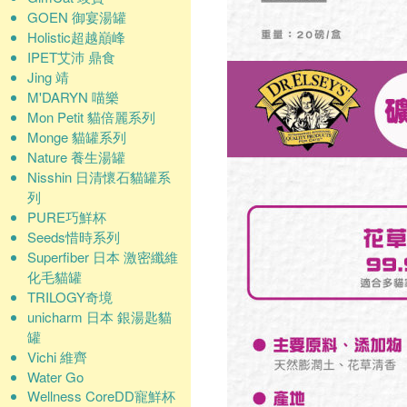
GOEN 御宴湯罐
Holistic超越巔峰
IPET艾沛 鼎食
Jing 靖
M'DARYN 喵樂
Mon Petit 貓倍麗系列
Monge 貓罐系列
Nature 養生湯罐
Nisshin 日清懷石貓罐系
列
PURE巧鮮杯
Seeds惜時系列
Superfiber 日本 激密纖維
化毛貓罐
TRILOGY奇境
unicharm 日本 銀湯匙貓
罐
Vichi 維齊
Water Go
Wellness CoreDD寵鮮杯