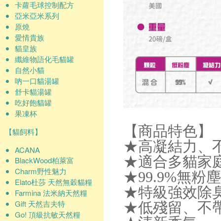
卡蘿毛球控制配方
亞米亞米系列
原燒
愛情貴族
貓皇族
纖維物語化毛貓罐
自然小貓
吶一口貓湯罐
舒卡貓湯罐
吃好飽貓罐
果凍杯
【商品特色】
【貓飼料】
★高凝結力、
ACANA
★適合多貓家
BlackWood柏萊富
Charm野性魅力
★99.9%無粉塵
Elato杜莎 天然無穀貓糧
★特級強效除
Farmina 法米納天然糧
Gift 天然吉夫特
★低殘留、不
Go! 頂級抗敏天然糧