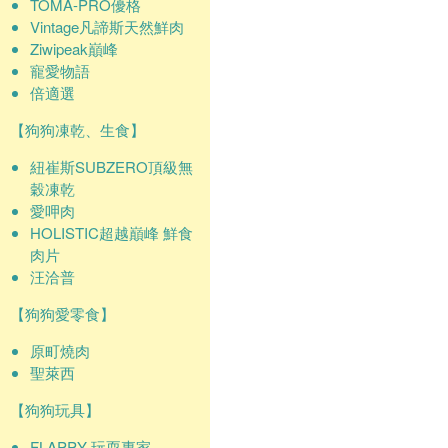
TOMA-PRO優格
Vintage凡諦斯天然鮮肉
Ziwipeak巔峰
寵愛物語
倍適選
【狗狗凍乾、生食】
紐崔斯SUBZERO頂級無
穀凍乾
愛呷肉
HOLISTIC超越巔峰 鮮食
肉片
汪洽普
【狗狗愛零食】
原町燒肉
聖萊西
【狗狗玩具】
FLAPPY 玩耍專家