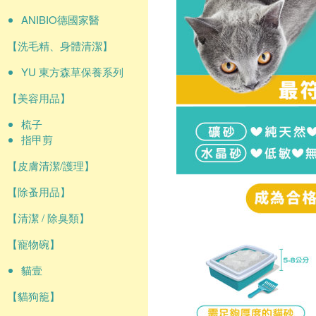
ANIBIO德國家醫
【洗毛精、身體清潔】
YU 東方森草保養系列
【美容用品】
梳子
指甲剪
【皮膚清潔/護理】
【除蚤用品】
【清潔 / 除臭類】
【寵物碗】
貓壹
【貓狗籠】