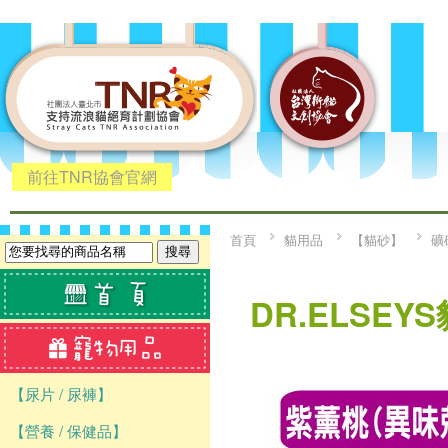
前往TNR協會官網
首頁
貓用品
【貓砂】
礦
DR.ELSEY
【尿片 / 尿褲】
【營養 / 保健品】