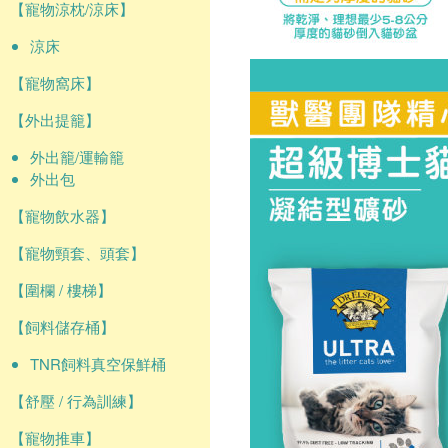
【寵物涼枕/涼床】
涼床
【寵物窩床】
【外出提籠】
外出籠/運輸籠
外出包
【寵物飲水器】
【寵物頸套、頭套】
【圍欄 / 樓梯】
【飼料儲存桶】
TNR飼料真空保鮮桶
【舒壓 / 行為訓練】
【寵物推車】