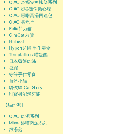
CIAO 本鰹燒魚柳條系列
CIAO啾嚕迷你捲心塊
CIAO 啾嚕高湯四連包
CIAO 柴魚片
Felix菲力貓
GimCat 竣寶
Hulucat
Hyperr超躍 手作零食
Temptations 喵愛餡
日本藍蟹肉絲
喜躍
等等手作零食
自然小貓
驕傲貓 Cat Glory
唯寶機能潔牙餅
【貓肉泥】
CIAO 肉泥系列
Miaw 妙喵肉泥系列
銀湯匙