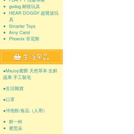
godog 耐咬玩具
HEAR DOGGY 超聲波玩
具
Smarter Toys
Amy Carol
Phoenix 菲尼斯
●MeJoy蜜爵 天然草本 生鮮
蔬果 手工製皂
●生活雜貨
●口罩
●沖泡飲/食品（人用）
鮮一杯
蜜思朵