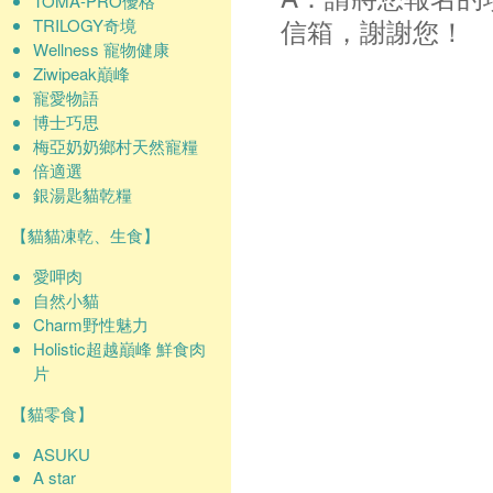
TOMA-PRO優格
信箱，謝謝您！
TRILOGY奇境
Wellness 寵物健康
Ziwipeak巔峰
寵愛物語
博士巧思
梅亞奶奶鄉村天然寵糧
倍適選
銀湯匙貓乾糧
【貓貓凍乾、生食】
愛呷肉
自然小貓
Charm野性魅力
Holistic超越巔峰 鮮食肉
片
【貓零食】
ASUKU
A star