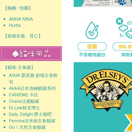
【胸圈 / 頸圈】
ANNA NINA
Hurtta
【寵物衣服、背心】
【貓咪-主食罐】
AIXIA 愛喜雅 妙喵主食軟
包
AkikA日本漁極貓罐系列
CANIDAE 卡比
Cherie法麗貓罐
Dr.Link林克博士
Daily Delight 爵士貓吧
Farmina法米納主食貓罐
Go！天然主食貓罐