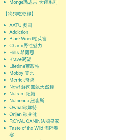
Monge瑪恩吉 犬罐系列
【狗狗吃乾糧】
AATU 奧圖
Addiction
BlackWood柏萊富
Charm野性魅力
Hill's 希爾思
Krave渴望
Lifetime萊馥特
Mobby 莫比
Merrick奇跡
Now! 鮮肉無穀天然糧
Nutram 紐頓
Nutrience 紐崔斯
Ownat歐娜特
Orijen 歐睿健
ROYAL CANIN法國皇家
Taste of the Wild 海陸饗
宴