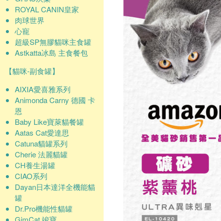
ROYAL CANIN皇家
肉球世界
心寵
超級SP無膠貓咪主食罐
Astkatta冰島 主食餐包
【貓咪-副食罐】
AIXIA愛喜雅系列
Animonda Carny 德國 卡
恩
Baby Like寶萊貓餐罐
Aatas Cat愛達思
Catuna貓罐系列
Cherie 法麗貓罐
CH養生湯罐
CIAO系列
Dayan日本達洋全機能貓
罐
Dr.Pro機能性貓罐
GimCat 竣寶