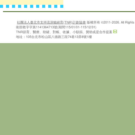
社團法人臺北市支持流浪貓絕育(TNR)計劃協會
版權所有 ©2011-2026. All Rights 
衛部救字字第1141364713號(期間115/01/01-115/12/31)
TNR節育、醫療、助罐、對帳、收據、小額捐、贊助或是合作提案
地址：105台北市松山區八德路三段74巷13弄8號1樓