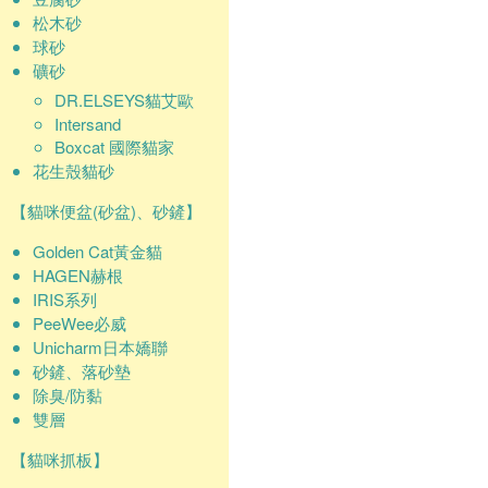
松木砂
球砂
礦砂
DR.ELSEYS貓艾歐
Intersand
Boxcat 國際貓家
花生殼貓砂
【貓咪便盆(砂盆)、砂鏟】
Golden Cat黃金貓
HAGEN赫根
IRIS系列
PeeWee必威
Unicharm日本嬌聯
砂鏟、落砂墊
除臭/防黏
雙層
【貓咪抓板】