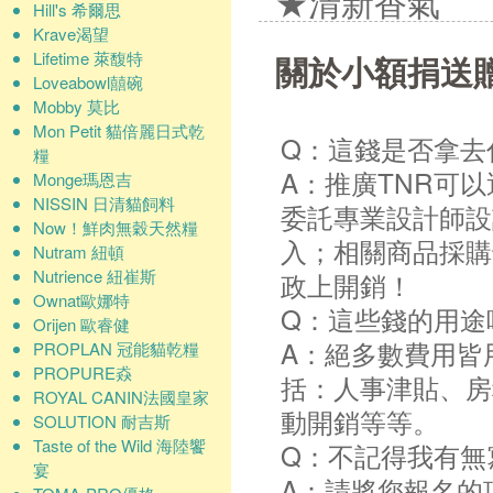
★清新香氣
Hill's 希爾思
Krave渴望
Lifetime 萊馥特
關於小額捐送
Loveabowl囍碗
Mobby 莫比
Mon Petit 貓倍麗日式乾
Q：這錢是否拿去
糧
A：推廣TNR可
Monge瑪恩吉
NISSIN 日清貓飼料
委託專業設計師設
Now！鮮肉無穀天然糧
入；相關商品採購
Nutram 紐頓
Nutrience 紐崔斯
政上開銷！
Ownat歐娜特
Q：這些錢的用途
Orijen 歐睿健
A：絕多數費用皆
PROPLAN 冠能貓乾糧
PROPURE猋
括：人事津貼、房
ROYAL CANIN法國皇家
動開銷等等。
SOLUTION 耐吉斯
Taste of the Wild 海陸饗
Q：不記得我有無
宴
A：請將您報名的