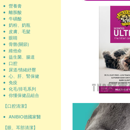
營養膏
離胺酸
牛磺酸
奶粉、奶瓶
皮膚、毛髮
眼睛
骨骼(關節)
維他命
益生菌、腸道
口腔
尿道/情緒紓壓
心、肝、腎保健
免疫
化毛/排毛系列
你懂保健品組合
【口腔清潔】
ANIBIO德國家醫
【眼、耳部清潔】