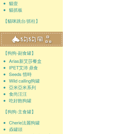
貓壹
貓抓板
【貓咪跳台/抓柱】
【狗狗-副食罐】
Arias新艾莎餐盒
IPET艾沛 鼎食
Seeds 惜時
Wild calling狗罐
亞米亞米系列
食尚汪汪
吃好飽狗罐
【狗狗-主食罐】
Cherie法麗狗罐
猋罐頭