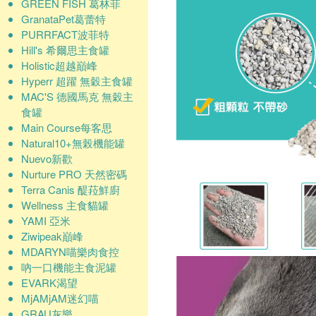
GREEN FISH 葛林菲
GranataPet葛蕾特
PURRFACT波菲特
Hill's 希爾思主食罐
Holistic超越巔峰
Hyperr 超躍 無穀主食罐
MAC'S 德國馬克 無穀主
食罐
Main Course每客思
Natural10+無榖機能罐
Nuevo新歡
Nurture PRO 天然密碼
Terra Canis 醍菈鮮廚
Wellness 主食貓罐
YAMI 亞米
Ziwipeak巔峰
MDARYN喵樂肉食控
吶一口機能主食泥罐
EVARK渴望
MjAMjAM迷幻喵
GRAU灰樂