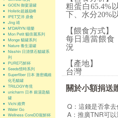
粗蛋白65.4%
GOEN 御宴湯罐
Holistic超越巔峰
下、水分20%
IPET艾沛 鼎食
Jing 靖
M'DARYN 喵樂
【餵食方式】
Mon Petit 貓倍麗系列
每日適當餵食
Monge 貓罐系列
Nature 養生湯罐
況
Nisshin 日清懷石貓罐系
列
【產地】
PURE巧鮮杯
Seeds惜時系列
台灣
Superfiber 日本 激密纖維
化毛貓罐
關於小額捐送
TRILOGY奇境
unicharm 日本 銀湯匙貓
罐
Vichi 維齊
Q：這錢是否拿去
Water Go
A：推廣TNR可
Wellness CoreDD寵鮮杯