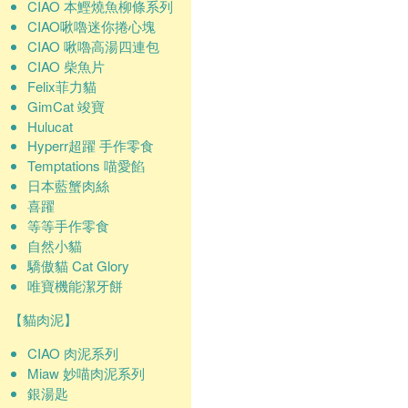
CIAO 本鰹燒魚柳條系列
CIAO啾嚕迷你捲心塊
CIAO 啾嚕高湯四連包
CIAO 柴魚片
Felix菲力貓
GimCat 竣寶
Hulucat
Hyperr超躍 手作零食
Temptations 喵愛餡
日本藍蟹肉絲
喜躍
等等手作零食
自然小貓
驕傲貓 Cat Glory
唯寶機能潔牙餅
【貓肉泥】
CIAO 肉泥系列
Miaw 妙喵肉泥系列
銀湯匙