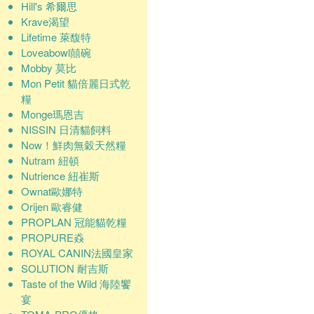
Hill's 希爾思
Krave渴望
Lifetime 萊馥特
Loveabowl囍碗
Mobby 莫比
Mon Petit 貓倍麗日式乾
糧
Monge瑪恩吉
NISSIN 日清貓飼料
Now！鮮肉無穀天然糧
Nutram 紐頓
Nutrience 紐崔斯
Ownat歐娜特
Orijen 歐睿健
PROPLAN 冠能貓乾糧
PROPURE猋
ROYAL CANIN法國皇家
SOLUTION 耐吉斯
Taste of the Wild 海陸饗
宴