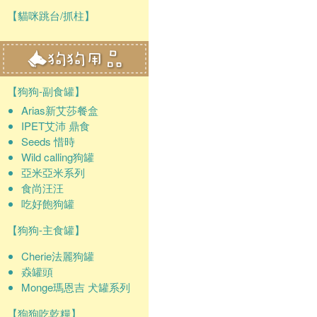
【貓咪跳台/抓柱】
【狗狗-副食罐】
Arias新艾莎餐盒
IPET艾沛 鼎食
Seeds 惜時
Wild calling狗罐
亞米亞米系列
食尚汪汪
吃好飽狗罐
【狗狗-主食罐】
Cherie法麗狗罐
猋罐頭
Monge瑪恩吉 犬罐系列
【狗狗吃乾糧】