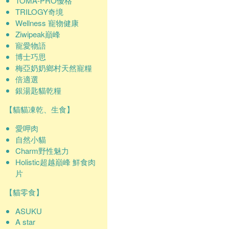
TOMA-PRO優格
TRILOGY奇境
Wellness 寵物健康
Ziwipeak巔峰
寵愛物語
博士巧思
梅亞奶奶鄉村天然寵糧
倍適選
銀湯匙貓乾糧
【貓貓凍乾、生食】
愛呷肉
自然小貓
Charm野性魅力
Holistic超越巔峰 鮮食肉
片
【貓零食】
ASUKU
A star