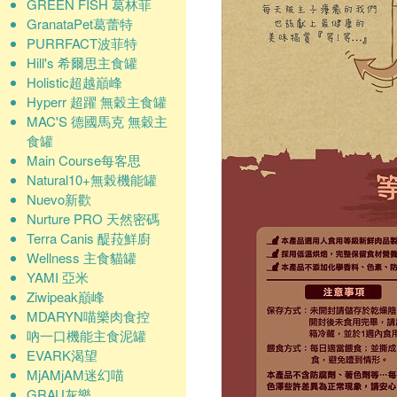
GREEN FISH 葛林菲
GranataPet葛蕾特
PURRFACT波菲特
Hill's 希爾思主食罐
Holistic超越巔峰
Hyperr 超躍 無穀主食罐
MAC'S 德國馬克 無穀主
食罐
Main Course每客思
Natural10+無榖機能罐
Nuevo新歡
Nurture PRO 天然密碼
Terra Canis 醍菈鮮廚
Wellness 主食貓罐
YAMI 亞米
Ziwipeak巔峰
MDARYN喵樂肉食控
吶一口機能主食泥罐
EVARK渴望
MjAMjAM迷幻喵
GRAU灰樂