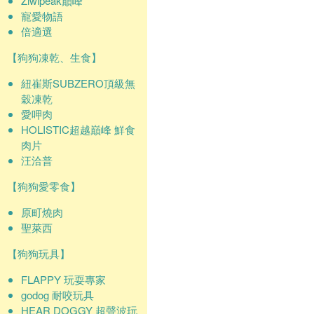
Ziwipeak巔峰
寵愛物語
倍適選
【狗狗凍乾、生食】
紐崔斯SUBZERO頂級無
穀凍乾
愛呷肉
HOLISTIC超越巔峰 鮮食
肉片
汪洽普
【狗狗愛零食】
原町燒肉
聖萊西
【狗狗玩具】
FLAPPY 玩耍專家
godog 耐咬玩具
HEAR DOGGY 超聲波玩