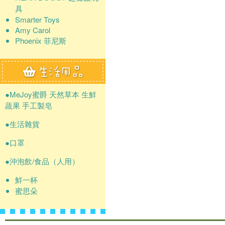
具
Smarter Toys
Amy Carol
Phoenix 菲尼斯
●MeJoy蜜爵 天然草本 生鮮
蔬果 手工製皂
●生活雜貨
●口罩
●沖泡飲/食品（人用）
鮮一杯
蜜思朵