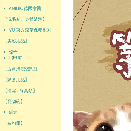
ANIBIO德國家醫
【洗毛精、身體清潔】
YU 東方森草保養系列
【美容用品】
梳子
指甲剪
【皮膚清潔/護理】
【除蚤用品】
【清潔 / 除臭類】
【寵物碗】
貓壹
【貓狗籠】