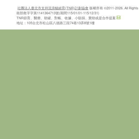
社團法人臺北市支持流浪貓絕育(TNR)計劃協會
版權所有 ©2011-2026. All Rights 
衛部救字字第1141364713號(期間115/01/01-115/12/31)
TNR節育、醫療、助罐、對帳、收據、小額捐、贊助或是合作提案
地址：105台北市松山區八德路三段74巷13弄8號1樓