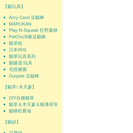
【貓玩具】
Amy Carol 逗貓棒
MARUKAN
Play-N-Squeak 狂野森林
PetChu沛啾逗貓棒
貓草枕
日本IRIS
貓草玩具系列
貓隧道/玩具
毛怪樂園
Ourpets 逗貓棒
【貓草/ 木天蓼】
DIY自種貓草
貓草＆木天蓼＆貓薄荷等
貓咪旺農場
【貓砂】
豆腐砂