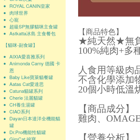
ROYAL CANIN皇家
肉球世界
心寵
超級SP無膠貓咪主食罐
【商品特色】
Astkatta冰島 主食餐包
★純天然★無
【貓咪-副食罐】
100%純肉+
AIXIA愛喜雅系列
Animonda Carny 德國 卡
人食用等級肉
恩
Baby Like寶萊貓餐罐
不含化學添加
Aatas Cat愛達思
20個小時低溫
Catuna貓罐系列
Cherie 法麗貓罐
CH養生湯罐
【商品成分】
CIAO系列
雞肉、OMAGE3
Dayan日本達洋全機能貓
罐
Dr.Pro機能性貓罐
【營養分析】
GimCat 竣寶