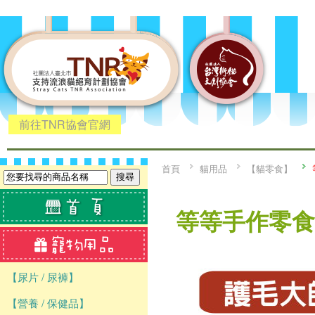
前往TNR協會官網
首頁
貓用品
【貓零食】
等等手作零食 
【尿片 / 尿褲】
【營養 / 保健品】