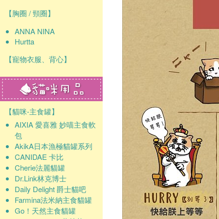
【胸圈 / 頸圈】
ANNA NINA
Hurtta
【寵物衣服、背心】
【貓咪-主食罐】
AIXIA 愛喜雅 妙喵主食軟
包
AkikA日本漁極貓罐系列
CANIDAE 卡比
Cherie法麗貓罐
Dr.Link林克博士
Daily Delight 爵士貓吧
Farmina法米納主食貓罐
Go！天然主食貓罐