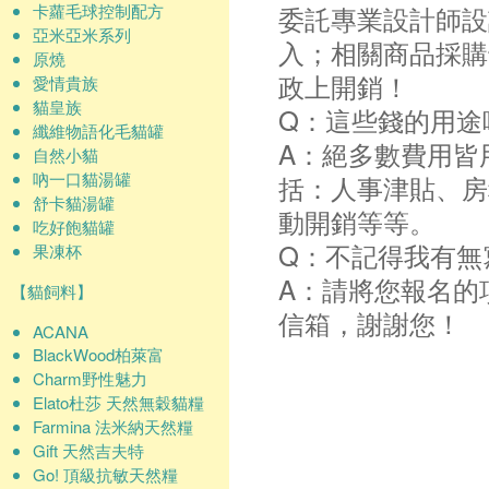
卡蘿毛球控制配方
委託專業設計師設
亞米亞米系列
入；相關商品採購
原燒
政上開銷！
愛情貴族
貓皇族
Q：這些錢的用途
纖維物語化毛貓罐
A：絕多數費用皆
自然小貓
吶一口貓湯罐
括：人事津貼、房
舒卡貓湯罐
動開銷等等。
吃好飽貓罐
Q：不記得我有無
果凍杯
A：請將您報名的
【貓飼料】
信箱，謝謝您！
ACANA
BlackWood柏萊富
Charm野性魅力
Elato杜莎 天然無穀貓糧
Farmina 法米納天然糧
Gift 天然吉夫特
Go! 頂級抗敏天然糧