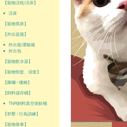
【寵物涼枕/涼床】
涼床
【寵物窩床】
【外出提籠】
外出籠/運輸籠
外出包
【寵物飲水器】
【寵物頸套、頭套】
【圍欄 / 樓梯】
【飼料儲存桶】
TNR飼料真空保鮮桶
【舒壓 / 行為訓練】
【寵物推車】