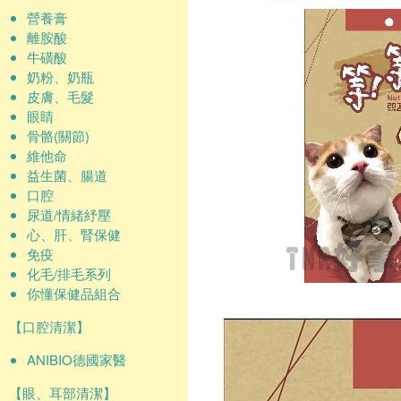
營養膏
離胺酸
牛磺酸
奶粉、奶瓶
皮膚、毛髮
眼睛
骨骼(關節)
維他命
益生菌、腸道
口腔
尿道/情緒紓壓
心、肝、腎保健
免疫
化毛/排毛系列
你懂保健品組合
【口腔清潔】
ANIBIO德國家醫
【眼、耳部清潔】