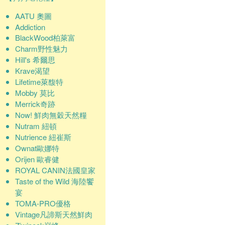
AATU 奧圖
Addiction
BlackWood柏萊富
Charm野性魅力
Hill's 希爾思
Krave渴望
Lifetime萊馥特
Mobby 莫比
Merrick奇跡
Now! 鮮肉無穀天然糧
Nutram 紐頓
Nutrience 紐崔斯
Ownat歐娜特
Orijen 歐睿健
ROYAL CANIN法國皇家
Taste of the Wild 海陸饗
宴
TOMA-PRO優格
Vintage凡諦斯天然鮮肉