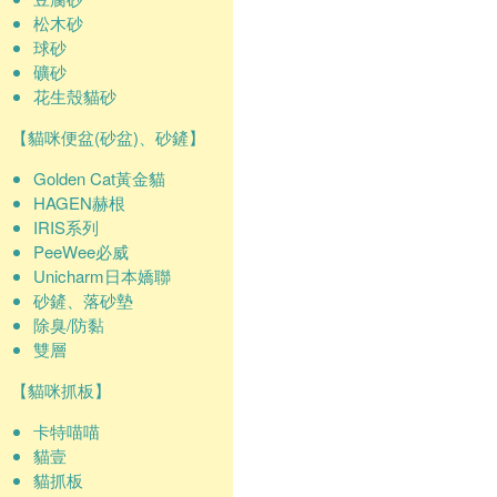
松木砂
球砂
礦砂
花生殼貓砂
【貓咪便盆(砂盆)、砂鏟】
Golden Cat黃金貓
HAGEN赫根
IRIS系列
PeeWee必威
Unicharm日本嬌聯
砂鏟、落砂墊
除臭/防黏
雙層
【貓咪抓板】
卡特喵喵
貓壹
貓抓板