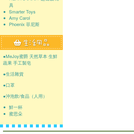
具
Smarter Toys
Amy Carol
Phoenix 菲尼斯
●MeJoy蜜爵 天然草本 生鮮
蔬果 手工製皂
●生活雜貨
●口罩
●沖泡飲/食品（人用）
鮮一杯
蜜思朵