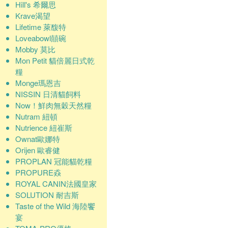
Hill's 希爾思
Krave渴望
Lifetime 萊馥特
Loveabowl囍碗
Mobby 莫比
Mon Petit 貓倍麗日式乾
糧
Monge瑪恩吉
NISSIN 日清貓飼料
Now！鮮肉無穀天然糧
Nutram 紐頓
Nutrience 紐崔斯
Ownat歐娜特
Orijen 歐睿健
PROPLAN 冠能貓乾糧
PROPURE猋
ROYAL CANIN法國皇家
SOLUTION 耐吉斯
Taste of the Wild 海陸饗
宴