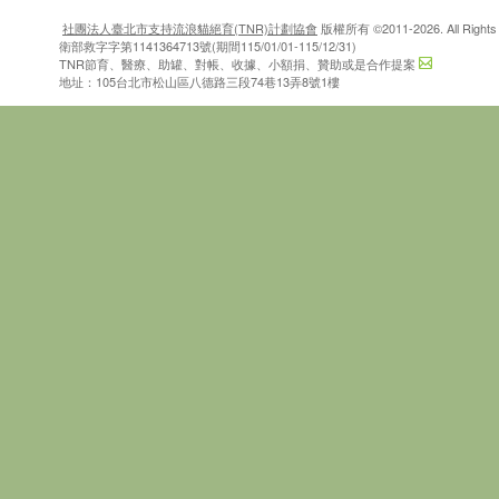
社團法人臺北市支持流浪貓絕育(TNR)計劃協會
版權所有 ©2011-2026. All Rights 
衛部救字字第1141364713號(期間115/01/01-115/12/31)
TNR節育、醫療、助罐、對帳、收據、小額捐、贊助或是合作提案
地址：105台北市松山區八德路三段74巷13弄8號1樓