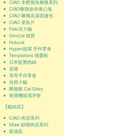
CIAO 本鰹燒魚柳條系列
CIAO啾嚕迷你捲心塊
CIAO 啾嚕高湯四連包
CIAO 柴魚片
Felix菲力貓
GimCat 竣寶
Hulucat
Hyperr超躍 手作零食
Temptations 喵愛餡
日本藍蟹肉絲
喜躍
等等手作零食
自然小貓
驕傲貓 Cat Glory
唯寶機能潔牙餅
【貓肉泥】
CIAO 肉泥系列
Miaw 妙喵肉泥系列
銀湯匙