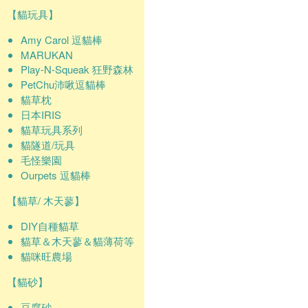
【貓玩具】
Amy Carol 逗貓棒
MARUKAN
Play-N-Squeak 狂野森林
PetChu沛啾逗貓棒
貓草枕
日本IRIS
貓草玩具系列
貓隧道/玩具
毛怪樂園
Ourpets 逗貓棒
【貓草/ 木天蓼】
DIY自種貓草
貓草＆木天蓼＆貓薄荷等
貓咪旺農場
【貓砂】
豆腐砂