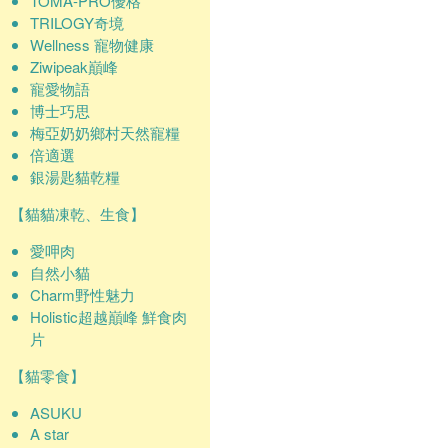
TOMA-PRO優格
TRILOGY奇境
Wellness 寵物健康
Ziwipeak巔峰
寵愛物語
博士巧思
梅亞奶奶鄉村天然寵糧
倍適選
銀湯匙貓乾糧
【貓貓凍乾、生食】
愛呷肉
自然小貓
Charm野性魅力
Holistic超越巔峰 鮮食肉
片
【貓零食】
ASUKU
A star