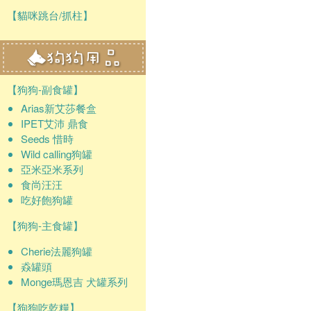
【貓咪跳台/抓柱】
【狗狗-副食罐】
Arias新艾莎餐盒
IPET艾沛 鼎食
Seeds 惜時
Wild calling狗罐
亞米亞米系列
食尚汪汪
吃好飽狗罐
【狗狗-主食罐】
Cherie法麗狗罐
猋罐頭
Monge瑪恩吉 犬罐系列
【狗狗吃乾糧】