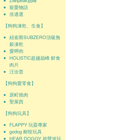
Ziwipeak巔峰
寵愛物語
倍適選
【狗狗凍乾、生食】
紐崔斯SUBZERO頂級無
穀凍乾
愛呷肉
HOLISTIC超越巔峰 鮮食
肉片
汪洽普
【狗狗愛零食】
原町燒肉
聖萊西
【狗狗玩具】
FLAPPY 玩耍專家
godog 耐咬玩具
HEAR DOGGY 超聲波玩