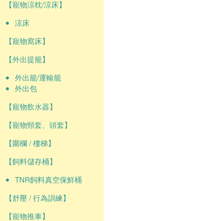
【寵物涼枕/涼床】
涼床
【寵物窩床】
【外出提籠】
外出籠/運輸籠
外出包
【寵物飲水器】
【寵物頸套、頭套】
【圍欄 / 樓梯】
【飼料儲存桶】
TNR飼料真空保鮮桶
【舒壓 / 行為訓練】
【寵物推車】