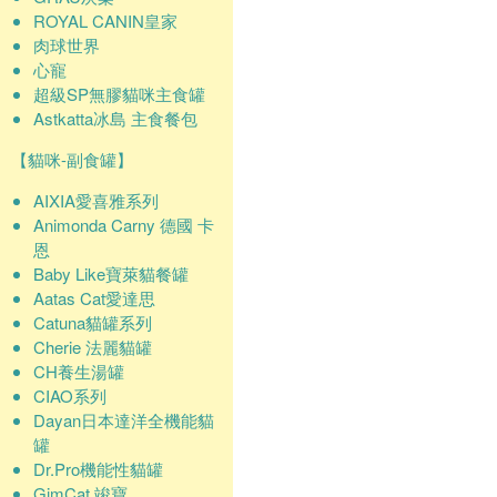
ROYAL CANIN皇家
肉球世界
心寵
超級SP無膠貓咪主食罐
Astkatta冰島 主食餐包
【貓咪-副食罐】
AIXIA愛喜雅系列
Animonda Carny 德國 卡
恩
Baby Like寶萊貓餐罐
Aatas Cat愛達思
Catuna貓罐系列
Cherie 法麗貓罐
CH養生湯罐
CIAO系列
Dayan日本達洋全機能貓
罐
Dr.Pro機能性貓罐
GimCat 竣寶