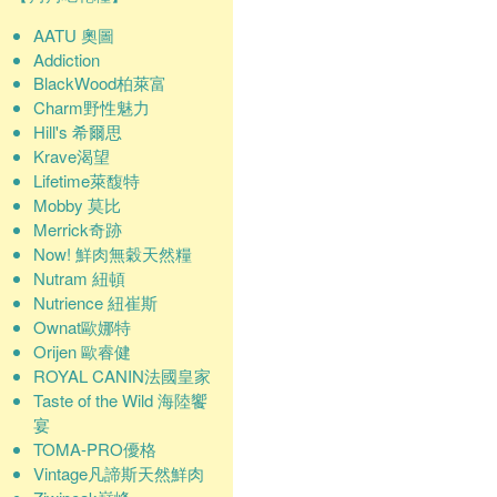
AATU 奧圖
Addiction
BlackWood柏萊富
Charm野性魅力
Hill's 希爾思
Krave渴望
Lifetime萊馥特
Mobby 莫比
Merrick奇跡
Now! 鮮肉無穀天然糧
Nutram 紐頓
Nutrience 紐崔斯
Ownat歐娜特
Orijen 歐睿健
ROYAL CANIN法國皇家
Taste of the Wild 海陸饗
宴
TOMA-PRO優格
Vintage凡諦斯天然鮮肉