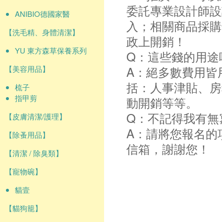
委託專業設計師設
ANIBIO德國家醫
入；相關商品採購
【洗毛精、身體清潔】
政上開銷！
YU 東方森草保養系列
Q：這些錢的用途
A：絕多數費用皆
【美容用品】
括：人事津貼、房
梳子
指甲剪
動開銷等等。
Q：不記得我有無
【皮膚清潔/護理】
A：請將您報名的
【除蚤用品】
信箱，謝謝您！
【清潔 / 除臭類】
【寵物碗】
貓壹
【貓狗籠】