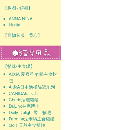
【胸圈 / 頸圈】
ANNA NINA
Hurtta
【寵物衣服、背心】
【貓咪-主食罐】
AIXIA 愛喜雅 妙喵主食軟
包
AkikA日本漁極貓罐系列
CANIDAE 卡比
Cherie法麗貓罐
Dr.Link林克博士
Daily Delight 爵士貓吧
Farmina法米納主食貓罐
Go！天然主食貓罐