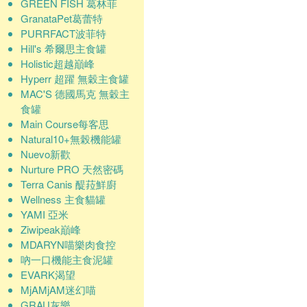
GREEN FISH 葛林菲
GranataPet葛蕾特
PURRFACT波菲特
Hill's 希爾思主食罐
Holistic超越巔峰
Hyperr 超躍 無穀主食罐
MAC'S 德國馬克 無穀主
食罐
Main Course每客思
Natural10+無榖機能罐
Nuevo新歡
Nurture PRO 天然密碼
Terra Canis 醍菈鮮廚
Wellness 主食貓罐
YAMI 亞米
Ziwipeak巔峰
MDARYN喵樂肉食控
吶一口機能主食泥罐
EVARK渴望
MjAMjAM迷幻喵
GRAU灰樂