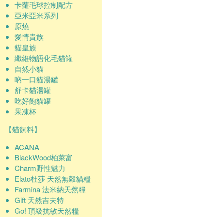
卡蘿毛球控制配方
亞米亞米系列
原燒
愛情貴族
貓皇族
纖維物語化毛貓罐
自然小貓
吶一口貓湯罐
舒卡貓湯罐
吃好飽貓罐
果凍杯
【貓飼料】
ACANA
BlackWood柏萊富
Charm野性魅力
Elato杜莎 天然無穀貓糧
Farmina 法米納天然糧
Gift 天然吉夫特
Go! 頂級抗敏天然糧