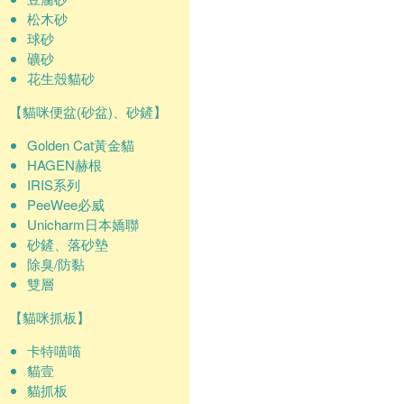
松木砂
球砂
礦砂
花生殼貓砂
【貓咪便盆(砂盆)、砂鏟】
Golden Cat黃金貓
HAGEN赫根
IRIS系列
PeeWee必威
Unicharm日本嬌聯
砂鏟、落砂墊
除臭/防黏
雙層
【貓咪抓板】
卡特喵喵
貓壹
貓抓板