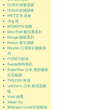
GOEN 御宴湯罐
Holistic超越巔峰
IPET艾沛 鼎食
Jing 靖
M'DARYN 喵樂
Mon Petit 貓倍麗系列
Monge 貓罐系列
Nature 養生湯罐
Nisshin 日清懷石貓罐系
列
PURE巧鮮杯
Seeds惜時系列
Superfiber 日本 激密纖維
化毛貓罐
TRILOGY奇境
unicharm 日本 銀湯匙貓
罐
Vichi 維齊
Water Go
Wellness CoreDD寵鮮杯