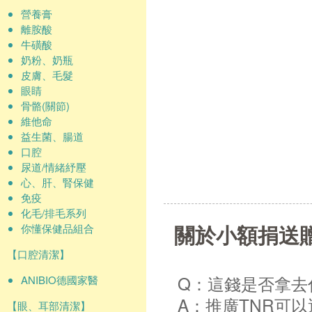
營養膏
離胺酸
牛磺酸
奶粉、奶瓶
皮膚、毛髮
眼睛
骨骼(關節)
維他命
益生菌、腸道
口腔
尿道/情緒紓壓
心、肝、腎保健
免疫
化毛/排毛系列
關於小額捐送
你懂保健品組合
【口腔清潔】
Q：這錢是否拿去
ANIBIO德國家醫
A：推廣TNR可
【眼、耳部清潔】