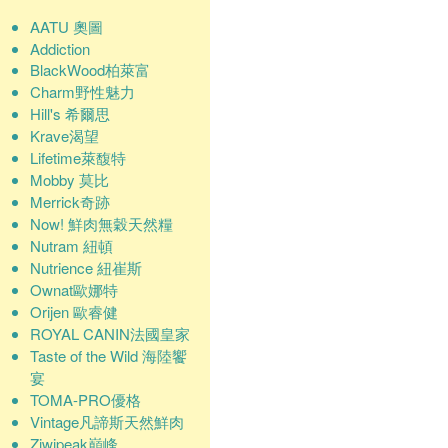
AATU 奧圖
Addiction
BlackWood柏萊富
Charm野性魅力
Hill's 希爾思
Krave渴望
Lifetime萊馥特
Mobby 莫比
Merrick奇跡
Now! 鮮肉無穀天然糧
Nutram 紐頓
Nutrience 紐崔斯
Ownat歐娜特
Orijen 歐睿健
ROYAL CANIN法國皇家
Taste of the Wild 海陸饗
宴
TOMA-PRO優格
Vintage凡諦斯天然鮮肉
Ziwipeak巔峰