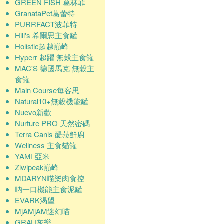
GREEN FISH 葛林菲
GranataPet葛蕾特
PURRFACT波菲特
Hill's 希爾思主食罐
Holistic超越巔峰
Hyperr 超躍 無穀主食罐
MAC'S 德國馬克 無穀主
食罐
Main Course每客思
Natural10+無榖機能罐
Nuevo新歡
Nurture PRO 天然密碼
Terra Canis 醍菈鮮廚
Wellness 主食貓罐
YAMI 亞米
Ziwipeak巔峰
MDARYN喵樂肉食控
吶一口機能主食泥罐
EVARK渴望
MjAMjAM迷幻喵
GRAU灰樂