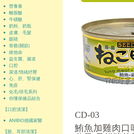
營養膏
離胺酸
牛磺酸
奶粉、奶瓶
皮膚、毛髮
眼睛
骨骼(關節)
維他命
益生菌、腸道
口腔
尿道/情緒紓壓
心、肝、腎保健
免疫
化毛/排毛系列
你懂保健品組合
【口腔清潔】
CD-03
ANIBIO德國家醫
鮪魚加雞肉口
【眼、耳部清潔】