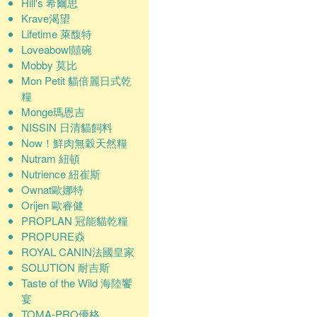
Hill's 希爾思
Krave渴望
Lifetime 萊馥特
Loveabowl囍碗
Mobby 莫比
Mon Petit 貓倍麗日式乾
糧
Monge瑪恩吉
NISSIN 日清貓飼料
Now！鮮肉無穀天然糧
Nutram 紐頓
Nutrience 紐崔斯
Ownat歐娜特
Orijen 歐睿健
PROPLAN 冠能貓乾糧
PROPURE猋
ROYAL CANIN法國皇家
SOLUTION 耐吉斯
Taste of the Wild 海陸饗
宴
TOMA-PRO優格