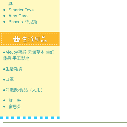
具
Smarter Toys
Amy Carol
Phoenix 菲尼斯
●MeJoy蜜爵 天然草本 生鮮
蔬果 手工製皂
●生活雜貨
●口罩
●沖泡飲/食品（人用）
鮮一杯
蜜思朵