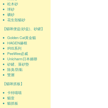
松木砂
球砂
礦砂
花生殼貓砂
【貓咪便盆(砂盆)、砂鏟】
Golden Cat黃金貓
HAGEN赫根
IRIS系列
PeeWee必威
Unicharm日本嬌聯
砂鏟、落砂墊
除臭/防黏
雙層
【貓咪抓板】
卡特喵喵
貓壹
貓抓板