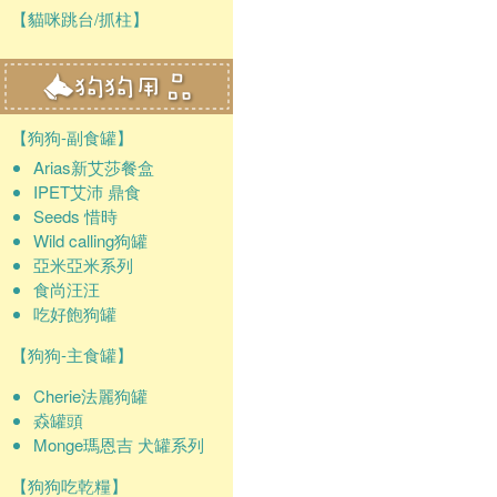
【貓咪跳台/抓柱】
【狗狗-副食罐】
Arias新艾莎餐盒
IPET艾沛 鼎食
Seeds 惜時
Wild calling狗罐
亞米亞米系列
食尚汪汪
吃好飽狗罐
【狗狗-主食罐】
Cherie法麗狗罐
猋罐頭
Monge瑪恩吉 犬罐系列
【狗狗吃乾糧】