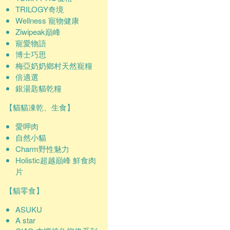
TRILOGY奇境
Wellness 寵物健康
Ziwipeak巔峰
寵愛物語
博士巧思
梅亞奶奶鄉村天然寵糧
倍適選
銀湯匙貓乾糧
【貓貓凍乾、生食】
愛呷肉
自然小貓
Charm野性魅力
Holistic超越巔峰 鮮食肉
片
【貓零食】
ASUKU
A star