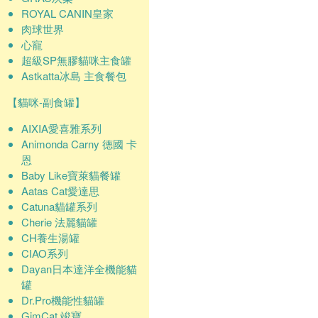
ROYAL CANIN皇家
肉球世界
心寵
超級SP無膠貓咪主食罐
Astkatta冰島 主食餐包
【貓咪-副食罐】
AIXIA愛喜雅系列
Animonda Carny 德國 卡
恩
Baby Like寶萊貓餐罐
Aatas Cat愛達思
Catuna貓罐系列
Cherie 法麗貓罐
CH養生湯罐
CIAO系列
Dayan日本達洋全機能貓
罐
Dr.Pro機能性貓罐
GimCat 竣寶