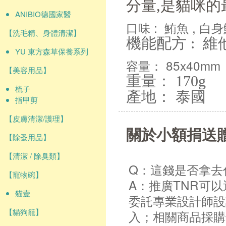
分量,是貓咪的
ANIBIO德國家醫
口味 : 鮪魚 , 白
【洗毛精、身體清潔】
機能配方 : 維
YU 東方森草保養系列
容量： 85x40mm
【美容用品】
重量： 170g
梳子
產地： 泰國
指甲剪
【皮膚清潔/護理】
關於小額捐送
【除蚤用品】
【清潔 / 除臭類】
Q：這錢是否拿去
【寵物碗】
A：推廣TNR可
貓壹
委託專業設計師設
【貓狗籠】
入；相關商品採購