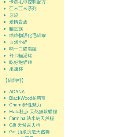
卡蘿毛球控制配方
亞米亞米系列
原燒
愛情貴族
貓皇族
纖維物語化毛貓罐
自然小貓
吶一口貓湯罐
舒卡貓湯罐
吃好飽貓罐
果凍杯
【貓飼料】
ACANA
BlackWood柏萊富
Charm野性魅力
Elato杜莎 天然無穀貓糧
Farmina 法米納天然糧
Gift 天然吉夫特
Go! 頂級抗敏天然糧