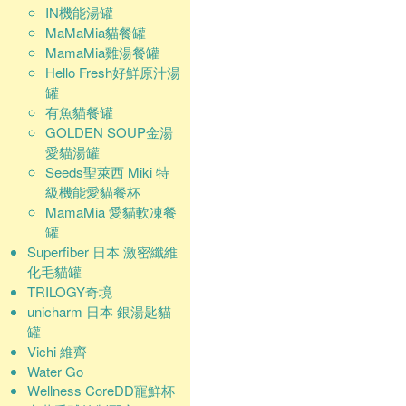
IN機能湯罐
MaMaMia貓餐罐
MamaMia雞湯餐罐
Hello Fresh好鮮原汁湯
罐
有魚貓餐罐
GOLDEN SOUP金湯
愛貓湯罐
Seeds聖萊西 Miki 特
級機能愛貓餐杯
MamaMia 愛貓軟凍餐
罐
Superfiber 日本 激密纖維
化毛貓罐
TRILOGY奇境
unicharm 日本 銀湯匙貓
罐
Vichi 維齊
Water Go
Wellness CoreDD寵鮮杯