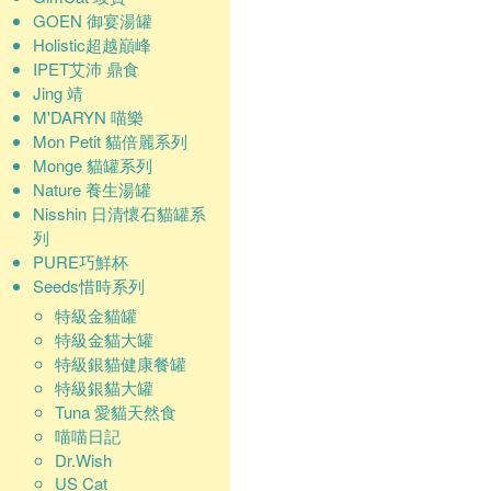
GOEN 御宴湯罐
Holistic超越巔峰
IPET艾沛 鼎食
Jing 靖
M'DARYN 喵樂
Mon Petit 貓倍麗系列
Monge 貓罐系列
Nature 養生湯罐
Nisshin 日清懷石貓罐系
列
PURE巧鮮杯
Seeds惜時系列
特級金貓罐
特級金貓大罐
特級銀貓健康餐罐
特級銀貓大罐
Tuna 愛貓天然食
喵喵日記
Dr.Wish
US Cat