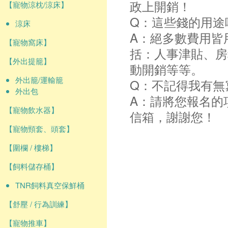
政上開銷！
【寵物涼枕/涼床】
Q：這些錢的用途
涼床
A：絕多數費用皆
【寵物窩床】
括：人事津貼、房
【外出提籠】
動開銷等等。
外出籠/運輸籠
Q：不記得我有無
外出包
A：請將您報名的
【寵物飲水器】
信箱，謝謝您！
【寵物頸套、頭套】
【圍欄 / 樓梯】
【飼料儲存桶】
TNR飼料真空保鮮桶
【舒壓 / 行為訓練】
【寵物推車】