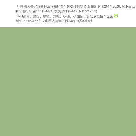
社團法人臺北市支持流浪貓絕育(TNR)計劃協會
版權所有 ©2011-2026. All Rights 
衛部救字字第1141364713號(期間115/01/01-115/12/31)
TNR節育、醫療、助罐、對帳、收據、小額捐、贊助或是合作提案
地址：105台北市松山區八德路三段74巷13弄8號1樓