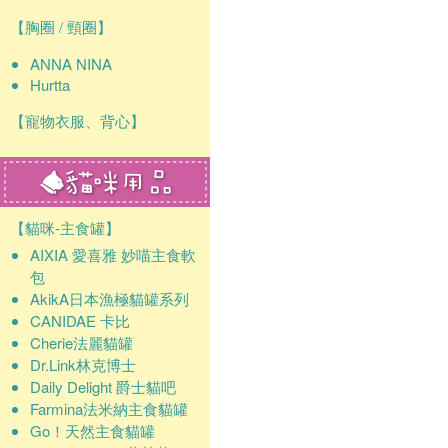
【胸圈 / 頸圈】
ANNA NINA
Hurtta
【寵物衣服、背心】
【貓咪-主食罐】
AIXIA 愛喜雅 妙喵主食軟
包
AkikA日本漁極貓罐系列
CANIDAE 卡比
Cherie法麗貓罐
Dr.Link林克博士
Daily Delight 爵士貓吧
Farmina法米納主食貓罐
Go！天然主食貓罐