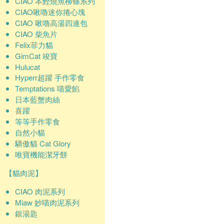
CIAO 本鰹燒魚柳條系列
CIAO啾嚕迷你捲心塊
CIAO 啾嚕高湯四連包
CIAO 柴魚片
Felix菲力貓
GimCat 竣寶
Hulucat
Hyperr超躍 手作零食
Temptations 喵愛餡
日本藍蟹肉絲
喜躍
等等手作零食
自然小貓
驕傲貓 Cat Glory
唯寶機能潔牙餅
【貓肉泥】
CIAO 肉泥系列
Miaw 妙喵肉泥系列
銀湯匙