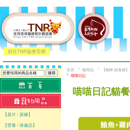
前往TNR協會官網
首頁
貓用品
【貓咪-副食罐】
喵喵日記
喵喵日記貓餐罐
【尿片 / 尿褲】
【營養 / 保健品】