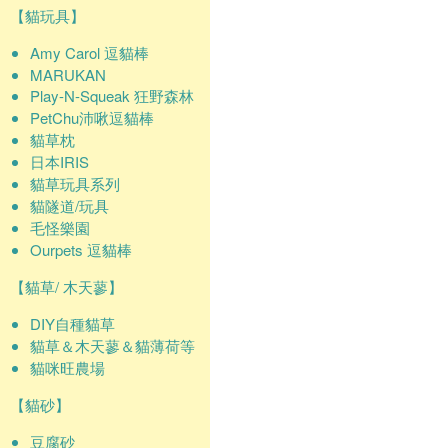
【貓玩具】
Amy Carol 逗貓棒
MARUKAN
Play-N-Squeak 狂野森林
PetChu沛啾逗貓棒
貓草枕
日本IRIS
貓草玩具系列
貓隧道/玩具
毛怪樂園
Ourpets 逗貓棒
【貓草/ 木天蓼】
DIY自種貓草
貓草＆木天蓼＆貓薄荷等
貓咪旺農場
【貓砂】
豆腐砂