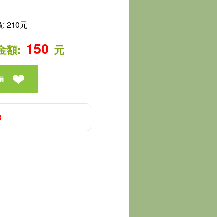
 210元
150
金額:
元
捐
3