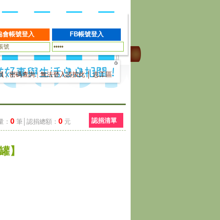
員
|
密碼查詢
|
無法登入請按此
│
志工區
0
0
認捐清單
量：
筆│認捐總額：
元
6罐】