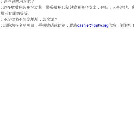
Q：這些錢的用途呢？
A：絕多數費用皆用於助紮﹑醫藥費用代墊與協會各項支出，包括：人事津貼、
參展活動開銷等等。
Q：不記得我有無寫地址，怎麼辦？
A：請將您報名的項目﹑手機號碼或信箱，聯絡
cashier@tnrtw.org
信箱，謝謝您