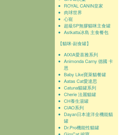
ROYAL CANIN皇家
肉球世界
心寵
超級SP無膠貓咪主食罐
Astkatta冰島 主食餐包
【貓咪-副食罐】
AIXIA愛喜雅系列
Animonda Carny 德國 卡
恩
Baby Like寶萊貓餐罐
Aatas Cat愛達思
Catuna貓罐系列
Cherie 法麗貓罐
CH養生湯罐
CIAO系列
Dayan日本達洋全機能貓
罐
Dr.Pro機能性貓罐
GimCat 竣寶