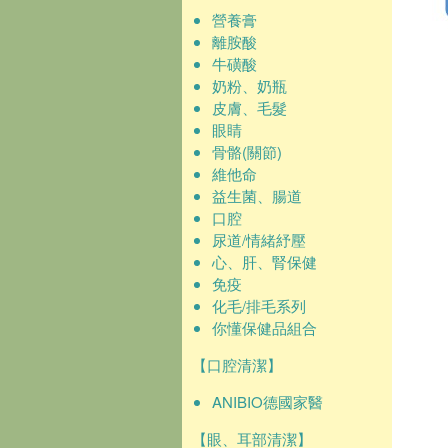
營養膏
離胺酸
牛磺酸
奶粉、奶瓶
皮膚、毛髮
眼睛
骨骼(關節)
維他命
益生菌、腸道
口腔
尿道/情緒紓壓
心、肝、腎保健
免疫
化毛/排毛系列
你懂保健品組合
【口腔清潔】
ANIBIO德國家醫
【眼、耳部清潔】