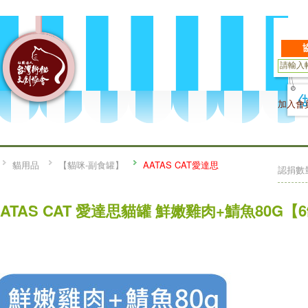
加入會
貓用品
【貓咪-副食罐】
AATAS CAT愛達思
認捐數
AATAS CAT 愛達思貓罐 鮮嫩雞肉+鯖魚80G【