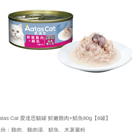
atas Cat 愛達思貓罐 鮮嫩雞肉+鯖魚80g【6罐】
成份：雞肉、雞肉湯、鯖魚、木薯澱粉