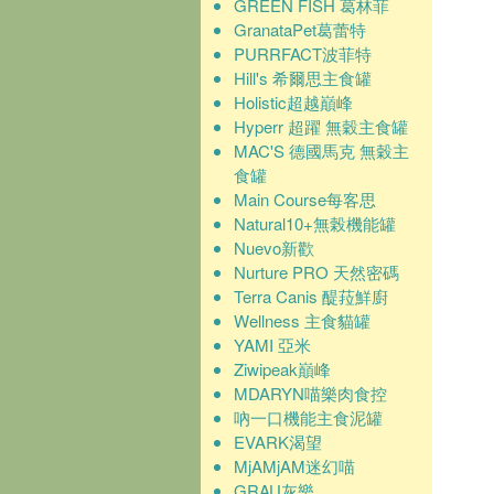
GREEN FISH 葛林菲
GranataPet葛蕾特
PURRFACT波菲特
Hill's 希爾思主食罐
Holistic超越巔峰
Hyperr 超躍 無穀主食罐
MAC'S 德國馬克 無穀主
食罐
Main Course每客思
Natural10+無榖機能罐
Nuevo新歡
Nurture PRO 天然密碼
Terra Canis 醍菈鮮廚
Wellness 主食貓罐
YAMI 亞米
Ziwipeak巔峰
MDARYN喵樂肉食控
吶一口機能主食泥罐
EVARK渴望
MjAMjAM迷幻喵
GRAU灰樂