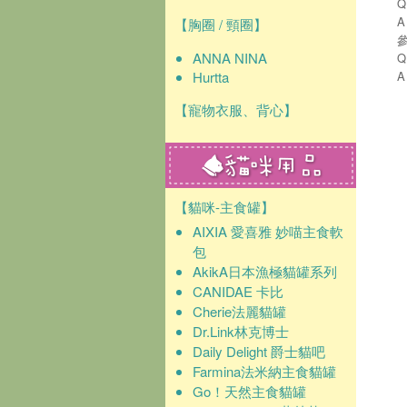
【胸圈 / 頸圈】
ANNA NINA
Hurtta
【寵物衣服、背心】
【貓咪-主食罐】
AIXIA 愛喜雅 妙喵主食軟
包
AkikA日本漁極貓罐系列
CANIDAE 卡比
Cherie法麗貓罐
Dr.Link林克博士
Daily Delight 爵士貓吧
Farmina法米納主食貓罐
Go！天然主食貓罐