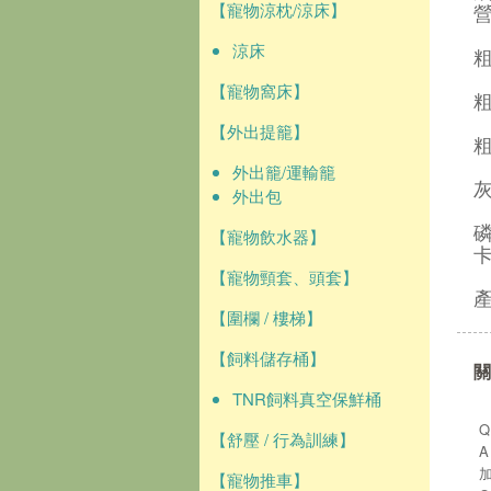
【寵物涼枕/涼床】
涼床
粗
【寵物窩床】
粗
【外出提籠】
粗
外出籠/運輸籠
灰
外出包
磷
【寵物飲水器】
卡
【寵物頸套、頭套】
產
【圍欄 / 樓梯】
【飼料儲存桶】
關
TNR飼料真空保鮮桶
【舒壓 / 行為訓練】
【寵物推車】