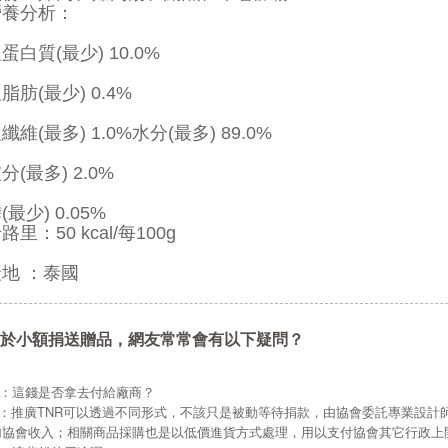
營養分析：
蛋白質(最少) 10.0%
脂肪(最少) 0.4%
纖維(最多) 1.0%水分(最多) 89.0%
分(最多) 2.0%
(最少) 0.05%
路里：50 kcal/每100g
地 ：泰國
於小額捐送贈品，網友常常會有以下疑問？
Q：這錢是否拿去付給廠商？
A：推廣TNR可以透過不同形式，不該只是被動等待捐款，由協會委託專業設計
加協會收入；相關商品採購也是以低價進貨方式處理，用以支付協會其它行政上