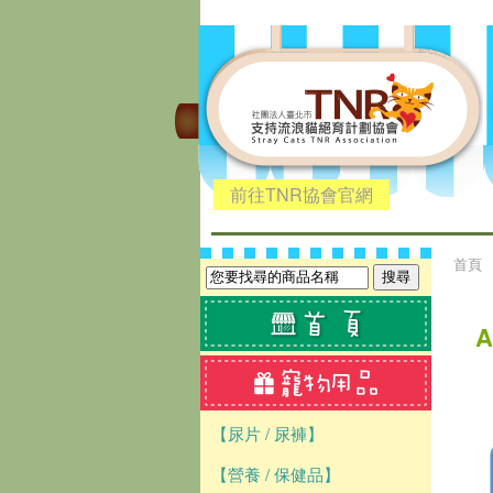
前往TNR協會官網
首頁
【尿片 / 尿褲】
【營養 / 保健品】