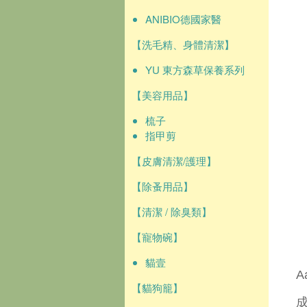
ANIBIO德國家醫
【洗毛精、身體清潔】
YU 東方森草保養系列
【美容用品】
梳子
指甲剪
【皮膚清潔/護理】
【除蚤用品】
【清潔 / 除臭類】
【寵物碗】
貓壹
A
【貓狗籠】