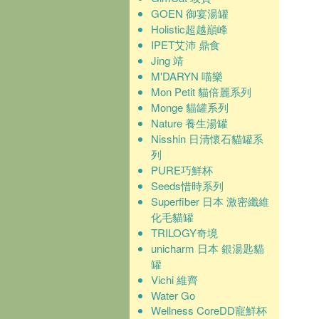
GOEN 御宴湯罐
Holistic超越巔峰
IPET艾沛 鼎食
Jing 靖
M'DARYN 喵樂
Mon Petit 貓倍麗系列
Monge 貓罐系列
Nature 養生湯罐
Nisshin 日清懷石貓罐系
列
PURE巧鮮杯
Seeds惜時系列
Superfiber 日本 激密纖維
化毛貓罐
TRILOGY奇境
unicharm 日本 銀湯匙貓
罐
Vichi 維齊
Water Go
Wellness CoreDD寵鮮杯