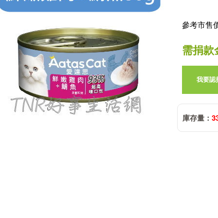
參考市售價:
需捐款
我要認
庫存量：
3