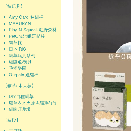
【貓玩具】
Amy Carol 逗貓棒
MARUKAN
Play-N-Squeak 狂野森林
PetChu沛啾逗貓棒
貓草枕
日本IRIS
貓草玩具系列
貓隧道/玩具
毛怪樂園
Ourpets 逗貓棒
【貓草/ 木天蓼】
DIY自種貓草
貓草＆木天蓼＆貓薄荷等
貓咪旺農場
【貓砂】
豆腐砂