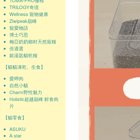
TOMA-PRO優格
TRILOGY奇境
Wellness 寵物健康
Ziwipeak巔峰
寵愛物語
博士巧思
梅亞奶奶鄉村天然寵糧
倍適選
銀湯匙貓乾糧
【貓貓凍乾、生食】
愛呷肉
自然小貓
Charm野性魅力
Holistic超越巔峰 鮮食肉
片
【貓零食】
ASUKU
A star