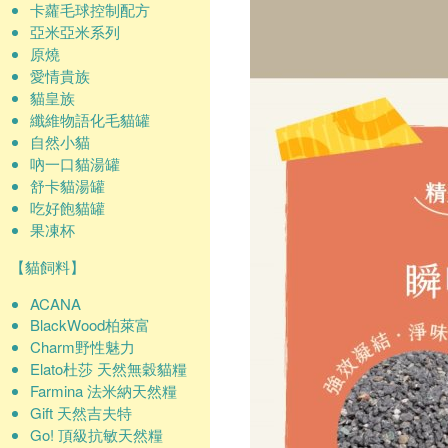
卡蘿毛球控制配方
亞米亞米系列
原燒
愛情貴族
貓皇族
纖維物語化毛貓罐
自然小貓
吶一口貓湯罐
舒卡貓湯罐
吃好飽貓罐
果凍杯
【貓飼料】
ACANA
BlackWood柏萊富
Charm野性魅力
Elato杜莎 天然無穀貓糧
Farmina 法米納天然糧
Gift 天然吉夫特
Go! 頂級抗敏天然糧