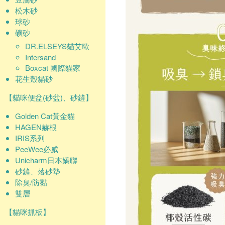
松木砂
球砂
礦砂
DR.ELSEYS貓艾歐
Intersand
Boxcat 國際貓家
花生殼貓砂
【貓咪便盆(砂盆)、砂鏟】
Golden Cat黃金貓
HAGEN赫根
IRIS系列
PeeWee必威
Unicharm日本嬌聯
砂鏟、落砂墊
除臭/防黏
雙層
【貓咪抓板】