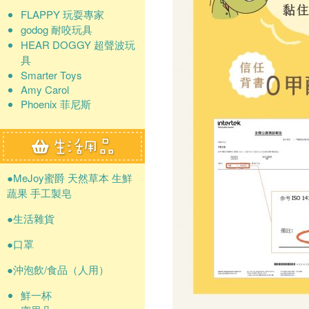
FLAPPY 玩耍專家
godog 耐咬玩具
HEAR DOGGY 超聲波玩
具
Smarter Toys
Amy Carol
Phoenix 菲尼斯
●MeJoy蜜爵 天然草本 生鮮
蔬果 手工製皂
●生活雜貨
●口罩
●沖泡飲/食品（人用）
鮮一杯