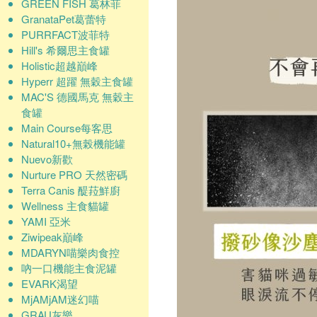
GREEN FISH 葛林菲
GranataPet葛蕾特
PURRFACT波菲特
Hill's 希爾思主食罐
Holistic超越巔峰
Hyperr 超躍 無穀主食罐
MAC'S 德國馬克 無穀主
食罐
Main Course每客思
Natural10+無榖機能罐
Nuevo新歡
Nurture PRO 天然密碼
Terra Canis 醍菈鮮廚
Wellness 主食貓罐
YAMI 亞米
Ziwipeak巔峰
MDARYN喵樂肉食控
吶一口機能主食泥罐
EVARK渴望
MjAMjAM迷幻喵
GRAU灰樂