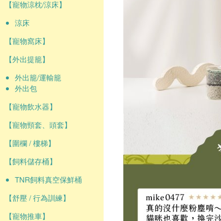
【寵物涼枕/涼床】
涼床
【寵物窩床】
【外出提籠】
外出籠/運輸籠
外出包
【寵物飲水器】
【寵物頸套、頭套】
【圍欄 / 樓梯】
【飼料儲存桶】
TNR飼料真空保鮮桶
【舒壓 / 行為訓練】
【寵物推車】