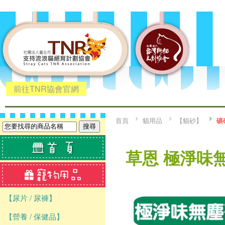
前往TNR協會官網
首頁
貓用品
【貓砂】
礦
草恩 極淨味無
【尿片 / 尿褲】
【營養 / 保健品】