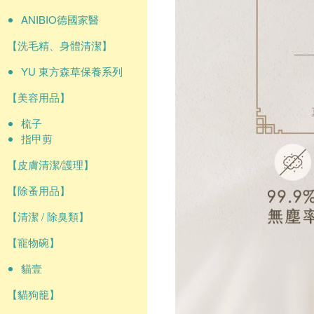
ANIBIO德國家醫
【洗毛精、身體清潔】
YU 東方森草保養系列
【美容用品】
梳子
指甲剪
【皮膚清潔/護理】
【除蚤用品】
【清潔 / 除臭類】
【寵物碗】
貓壹
【貓狗籠】