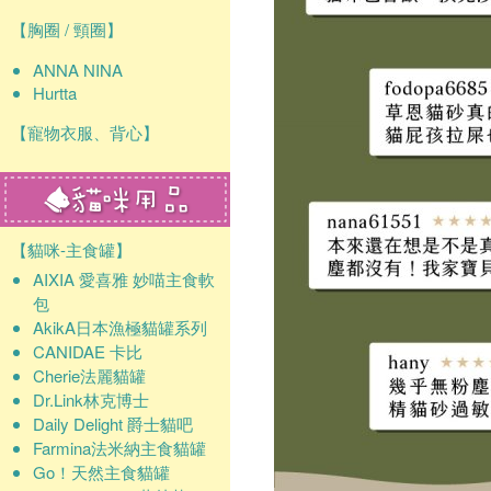
【胸圈 / 頸圈】
ANNA NINA
Hurtta
【寵物衣服、背心】
【貓咪-主食罐】
AIXIA 愛喜雅 妙喵主食軟
包
AkikA日本漁極貓罐系列
CANIDAE 卡比
Cherie法麗貓罐
Dr.Link林克博士
Daily Delight 爵士貓吧
Farmina法米納主食貓罐
Go！天然主食貓罐