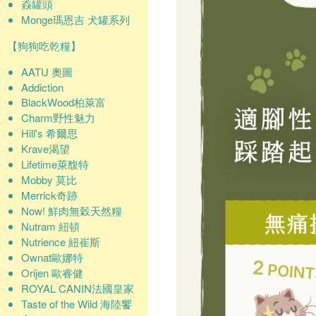
猋罐頭
Monge瑪恩吉 犬罐系列
【狗狗吃乾糧】
AATU 奧圖
Addiction
BlackWood柏萊富
Charm野性魅力
Hill's 希爾思
Krave渴望
Lifetime萊馥特
Mobby 莫比
Merrick奇跡
Now! 鮮肉無穀天然糧
Nutram 紐頓
Nutrience 紐崔斯
Ownat歐娜特
Orijen 歐睿健
ROYAL CANIN法國皇家
Taste of the Wild 海陸饗