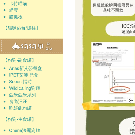
卡特喵喵
貓壹
貓抓板
【貓咪跳台/抓柱】
【狗狗-副食罐】
Arias新艾莎餐盒
IPET艾沛 鼎食
Seeds 惜時
Wild calling狗罐
亞米亞米系列
食尚汪汪
吃好飽狗罐
【狗狗-主食罐】
Cherie法麗狗罐