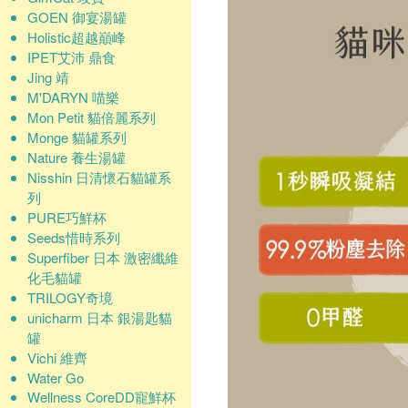
GOEN 御宴湯罐
Holistic超越巔峰
IPET艾沛 鼎食
Jing 靖
M'DARYN 喵樂
Mon Petit 貓倍麗系列
Monge 貓罐系列
Nature 養生湯罐
Nisshin 日清懷石貓罐系
列
PURE巧鮮杯
Seeds惜時系列
Superfiber 日本 激密纖維
化毛貓罐
TRILOGY奇境
unicharm 日本 銀湯匙貓
罐
Vichi 維齊
Water Go
Wellness CoreDD寵鮮杯