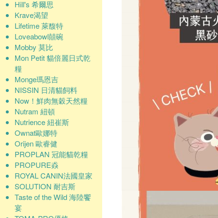
Hill's 希爾思
Krave渴望
Lifetime 萊馥特
Loveabowl囍碗
Mobby 莫比
Mon Petit 貓倍麗日式乾
糧
Monge瑪恩吉
NISSIN 日清貓飼料
Now！鮮肉無穀天然糧
Nutram 紐頓
Nutrience 紐崔斯
Ownat歐娜特
Orijen 歐睿健
PROPLAN 冠能貓乾糧
PROPURE猋
ROYAL CANIN法國皇家
SOLUTION 耐吉斯
Taste of the Wild 海陸饗
宴