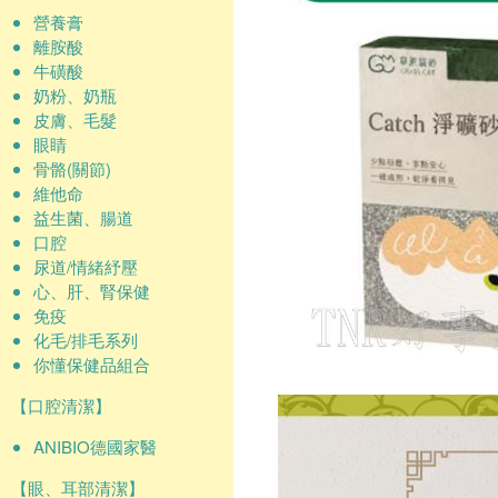
營養膏
離胺酸
牛磺酸
奶粉、奶瓶
皮膚、毛髮
眼睛
骨骼(關節)
維他命
益生菌、腸道
口腔
尿道/情緒紓壓
心、肝、腎保健
免疫
化毛/排毛系列
你懂保健品組合
【口腔清潔】
ANIBIO德國家醫
【眼、耳部清潔】