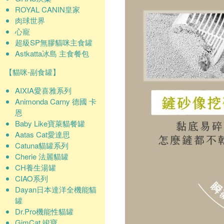
ROYAL CANIN皇家
肉球世界
心寵
超級SP無膠貓咪主食罐
Astkatta冰島 主食餐包
【貓咪-副食罐】
AIXIA愛喜雅系列
Animonda Carny 德國 卡
恩
Baby Like寶萊貓餐罐
Aatas Cat愛達思
Catuna貓罐系列
Cherie 法麗貓罐
CH養生湯罐
CIAO系列
Dayan日本達洋全機能貓
罐
Dr.Pro機能性貓罐
GimCat 竣寶