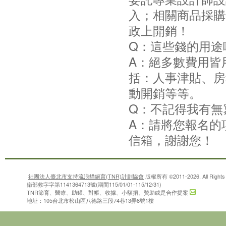
入；相關商品採購
政上開銷！
Q：這些錢的用途
A：絕多數費用皆
括：人事津貼、房
動開銷等等。
Q：不記得我有無
A：請將您報名的
信箱，謝謝您！
社團法人臺北市支持流浪貓絕育(TNR)計劃協會
版權所有 ©2011-2026. All Rights 
衛部救字字第1141364713號(期間115/01/01-115/12/31)
TNR節育、醫療、助罐、對帳、收據、小額捐、贊助或是合作提案
地址：105台北市松山區八德路三段74巷13弄8號1樓