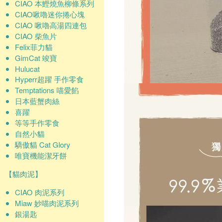
CIAO 本鰹燒魚柳條系列
CIAO啾嚕迷你捲心塊
CIAO 啾嚕高湯四連包
CIAO 柴魚片
Felix菲力貓
GimCat 竣寶
Hulucat
Hyperr超躍 手作零食
Temptations 喵愛餡
日本藍蟹肉絲
喜躍
等等手作零食
自然小貓
驕傲貓 Cat Glory
唯寶機能潔牙餅
【貓肉泥】
CIAO 肉泥系列
Miaw 妙喵肉泥系列
銀湯匙