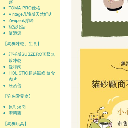
宴
TOMA-PRO優格
Vintage凡諦斯天然鮮肉
Ziwipeak巔峰
寵愛物語
倍適選
【狗狗凍乾、生食】
紐崔斯SUBZERO頂級無
穀凍乾
愛呷肉
HOLISTIC超越巔峰 鮮食
肉片
汪洽普
【狗狗愛零食】
原町燒肉
聖萊西
【狗狗玩具】